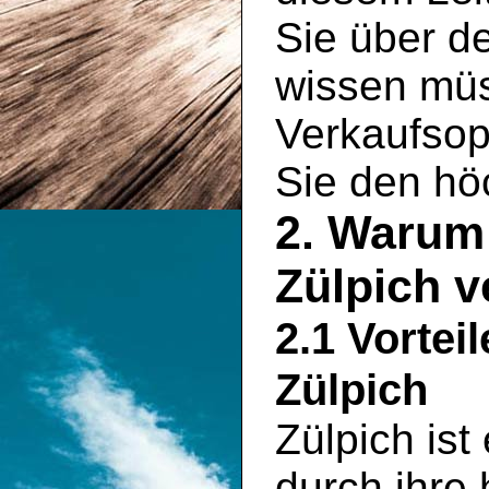
Sie über d
wissen müs
Verkaufsopt
Sie den hö
2. Warum 
Zülpich 
2.1 Vortei
Zülpich
Zülpich ist
durch ihre