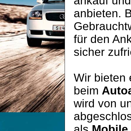
ankauf un
anbieten. B
Gebraucht
für den An
sicher zufr
Wir bieten
beim
Auto
wird von un
abgeschlos
als
Mobile