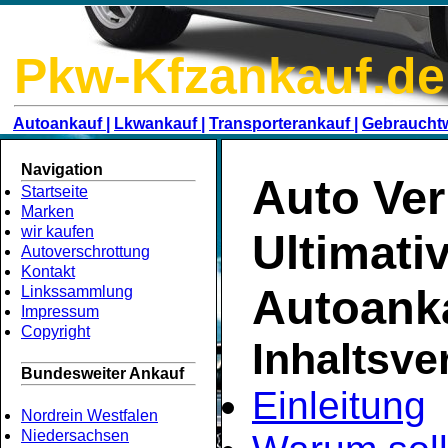
Pkw-Kfzankauf.de
Autoankauf |
Lkwankauf |
Transporterankauf |
Gebraucht
Navigation
Auto Ver
Startseite
Marken
wir kaufen
Ultimati
Autoverschrottung
Kontakt
Autoank
Linkssammlung
Impressum
Copyright
Inhaltsve
Bundesweiter Ankauf
Einleitung
Nordrein Westfalen
Niedersachsen