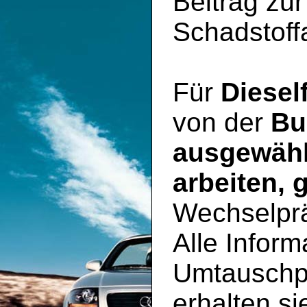
Beitrag zu
Schadstoff
Für
Diesel
von der
Bu
ausgewähl
arbeiten, 
Wechselpr
Alle Inform
Umtauschp
erhalten si