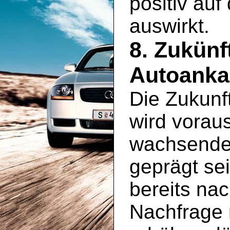
positiv au
auswirkt.
8. Zukünf
Autoankau
Die Zukunf
wird vorau
wachsenden
geprägt se
bereits na
Nachfrage