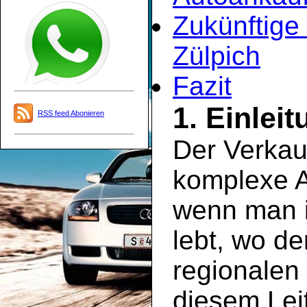
Zukünftige
Zülpich
Fazit
1. Einlei
RSS feed Abonieren
Der Verkau
komplexe A
wenn man i
lebt, wo de
regionalen 
diesem Leit