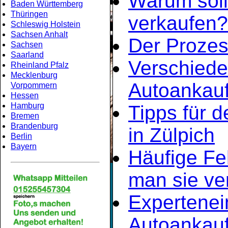
Warum soll
Baden Württemberg
Thüringen
verkaufen?
Schleswig Holstein
Sachsen Anhalt
Der Prozes
Sachsen
Saarland
Verschiede
Rheinland Pfalz
Mecklenburg
Autoankauf
Vorpommern
Hessen
Hamburg
Tipps für d
Bremen
Brandenburg
in Zülpich
Berlin
Bayern
Häufige Fe
man sie ve
Expertene
Autoankauf