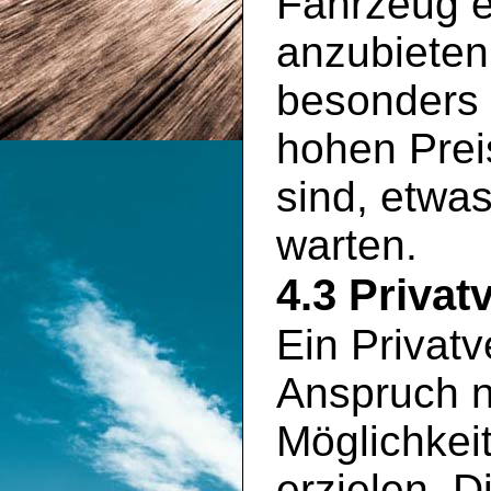
Fahrzeug e
anzubieten
besonders 
hohen Prei
sind, etwa
warten.
4.3 Privat
Ein Privatv
Anspruch n
Möglichkei
erzielen. D