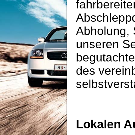
fahrbereit
Abschleppd
Abholung, 
unseren S
begutachte
des vereinb
selbstverst
Lokalen A