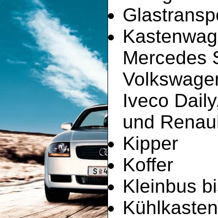
Glastransp
Kastenwag
Mercedes Sp
Volkswagen
Iveco Dail
und Renault
Kipper
Koffer
Kleinbus bi
Kühlkaste