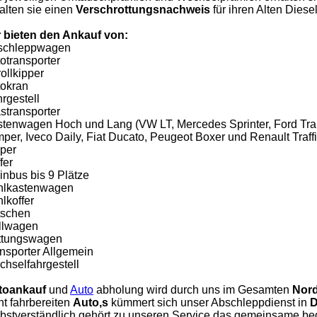
alten sie einen
Verschrottungsnachweis
für ihren Alten Diesel
 bieten den Ankauf von:
schleppwagen
otransporter
ollkipper
okran
rgestell
stransporter
tenwagen Hoch und Lang (VW LT, Mercedes Sprinter, Ford Tran
per, Iveco Daily, Fiat Ducato, Peugeot Boxer und Renault Traffi
per
fer
inbus bis 9 Plätze
hlkastenwagen
lkoffer
tschen
llwagen
ttungswagen
nsporter Allgemein
hselfahrgestell
toankauf
und
Auto
abholung wird durch uns im Gesamten
Nord
ht fahrbereiten
Auto,s
kümmert sich unser Abschleppdienst in
D
bstverständlich gehört zu unseren Service das gemeinsame be