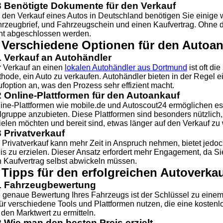
3 Benötigte Dokumente für den Verkauf
 den Verkauf eines Autos in Deutschland benötigen Sie einige
rzeugbrief, und Fahrzeugschein und einen Kaufvertrag. Ohne di
ht abgeschlossen werden.
. Verschiedene Optionen für den Autoa
1 Verkauf an Autohändler
 Verkauf an einen
lokalen Autohändler aus Dortmund
ist oft di
hode, ein Auto zu verkaufen. Autohändler bieten in der Regel e
foption an, was den Prozess sehr effizient macht.
2 Online-Plattformen für den Autoankauf
ine-Plattformen wie mobile.de und Autoscout24 ermöglichen es,
lgruppe anzubieten. Diese Plattformen sind besonders nützlich
ielen möchten und bereit sind, etwas länger auf den Verkauf zu 
3 Privatverkauf
 Privatverkauf kann mehr Zeit in Anspruch nehmen, bietet jedoc
is zu erzielen. Dieser Ansatz erfordert mehr Engagement, da S
 Kaufvertrag selbst abwickeln müssen.
 Tipps für den erfolgreichen Autoverka
1 Fahrzeugbewertung
 genaue Bewertung Ihres Fahrzeugs ist der Schlüssel zu einem
ür verschiedene Tools und Plattformen nutzen, die eine kosten
den Marktwert zu ermitteln.
2 Wie man den besten Preis erzielt