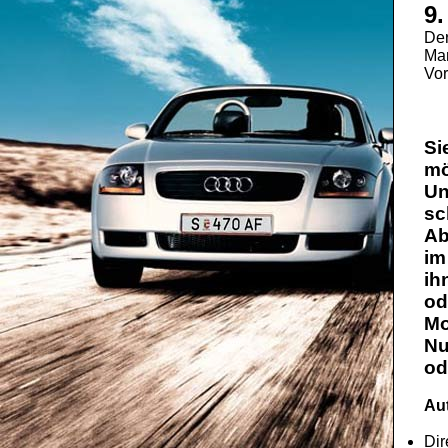
9.
De
Mar
Vor
Si
mö
Un
sc
Ab
im
ih
od
Mo
Nu
od
Aut
Dir