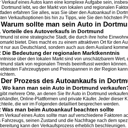
 Verkauf eines Autos kann eine komplexe Aufgabe sein, insbes
 Dortmund lebt, wo der Markt von lokalen und regionalen Faktor
tfaden erfahren Sie alles, was Sie über den Autoankauf in Do
ten Verkaufsoptionen bis hin zu Tipps, wie Sie den höchsten Pr
. Warum sollte man sein Auto in Dortm
1 Vorteile des Autoverkaufs in Dortmund
tmund ist eine strategische Stadt, die durch ihre hohe Einwohn
omarkt bietet. Dies macht es zu einem attraktiven Ort für den Au
ht nur aus Deutschland, sondern auch aus dem Ausland komm
2 Die Bedeutung der regionalen Marktkenntnis
ntnisse über den lokalen Markt sind von unschätzbarem Wert, d
tmund stark von regionalen Trends beeinflusst werden können. 
iebtesten Fahrzeugtypen und Preisspannen in der Region kann
eichtern.
. Der Prozess des Autoankaufs in Dort
1 Wo kann man sein Auto in Dortmund verkaufen
gibt mehrere Orte, an denen Sie Ihr Auto in Dortmund verkaufe
ohändler, Online-Plattformen und private Käufer. Jeder dieser 
hteile, die wir im Folgenden detailliert besprechen werden.
2 Was man beim Autoankauf beachten sollte
m Verkauf eines Autos sollte man auf verschiedene Faktoren ac
 Fahrzeugs, seinen Zustand und die Nachfrage nach dem spezi
bereitung kann den Verkaufsprozess erheblich beschleunigen.