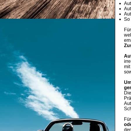
Aut
Aut
Aut
So 
Für
wel
ern
Zu
Au
irr
mit
sow
Um
ge
Di
Prä
Aut
Sch
Fü
ode
den