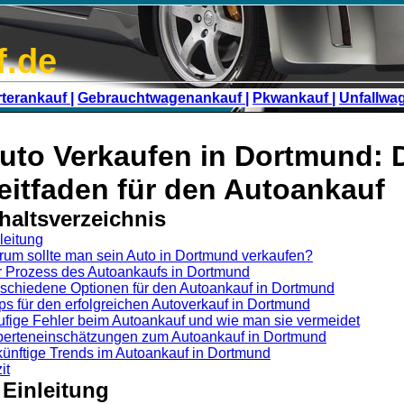
f.de
terankauf |
Gebrauchtwagenankauf |
Pkwankauf |
Unfallwa
uto Verkaufen in Dortmund: D
eitfaden für den Autoankauf
haltsverzeichnis
leitung
um sollte man sein Auto in Dortmund verkaufen?
 Prozess des Autoankaufs in Dortmund
schiedene Optionen für den Autoankauf in Dortmund
ps für den erfolgreichen Autoverkauf in Dortmund
fige Fehler beim Autoankauf und wie man sie vermeidet
erteneinschätzungen zum Autoankauf in Dortmund
ünftige Trends im Autoankauf in Dortmund
it
 Einleitung