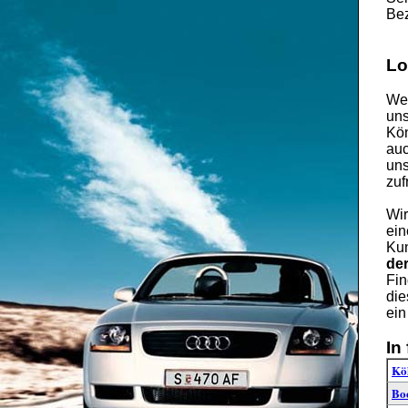
Bez
Lo
Wen
uns
Kön
auc
uns
zuf
Wir
ein
Kun
de
Fin
die
ein
In
Kö
Bo