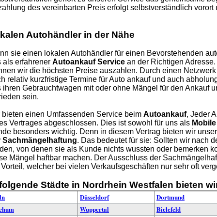
ahlung des vereinbarten Preis erfolgt selbstverständlich vorort 
kalen Autohändler in der Nähe
n sie einen lokalen Autohändler für einen Bevorstehenden aut
 als erfahrener
Autoankauf Service
an der Richtigen Adresse
nen wir die höchsten Preise auszahlen. Durch einen Netzwerk
h relativ kurzfristige Termine für Auto ankauf und auch abholu
 ihren Gebrauchtwagen mit oder ohne Mängel für den Ankauf u
rieden sein.
 bieten einen Umfassenden Service beim
Autoankauf
, Jeder 
es Vertrages abgeschlossen. Dies ist sowohl für uns als
Mobile
de besonders wichtig. Denn in diesem Vertrag bieten wir uns
r Sachmängelhaftung
. Das bedeutet für sie: Sollten wir nach
den, von denen sie als Kunde nichts wussten oder bemerken kon
se Mängel haftbar machen. Der Ausschluss der Sachmängelhaft
 Vorteil, welcher bei vielen Verkaufsgeschäften nur sehr oft ver
 folgende Städte in Nordrhein Westfalen bieten wi
ln
Düsseldorf
Dortmund
chum
Wuppertal
Bielefeld