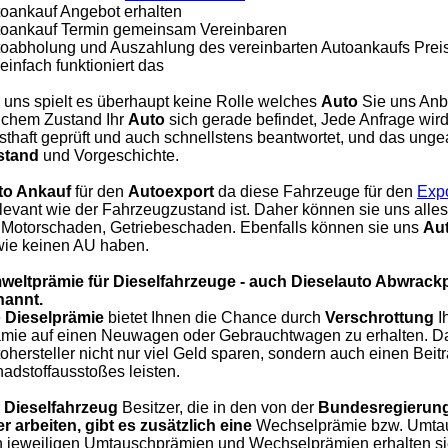
oankauf Angebot erhalten
oankauf Termin gemeinsam Vereinbaren
oabholung und Auszahlung des vereinbarten Autoankaufs Prei
einfach funktioniert das
 uns spielt es überhaupt keine Rolle welches
Auto
Sie uns Anbi
chem Zustand Ihr
Auto
sich gerade befindet, Jede Anfrage wi
sthaft geprüft und auch schnellstens beantwortet, und das unge
stand
und Vorgeschichte.
to Ankauf
für den
Autoexport
da diese Fahrzeuge für den
Expo
elevant wie der Fahrzeugzustand ist. Daher können sie uns all
 Motorschaden, Getriebeschaden. Ebenfalls können sie uns
Aut
ie keinen AU haben.
weltprämie für Dieselfahrzeuge - auch Dieselauto Abwrack
nannt.
e
Dieselprämie
bietet Ihnen die Chance durch
Verschrottung
I
mie auf einen Neuwagen oder Gebrauchtwagen zu erhalten. Da
ohersteller nicht nur viel Geld sparen, sondern auch einen Beit
adstoffausstoßes leisten.
r
Dieselfahrzeug
Besitzer, die in den von der
Bundesregierung
r arbeiten, gibt es zusätzlich eine
Wechselprämie bzw. Umtaus
 jeweiligen Umtauschprämien und Wechselprämien erhalten sie b