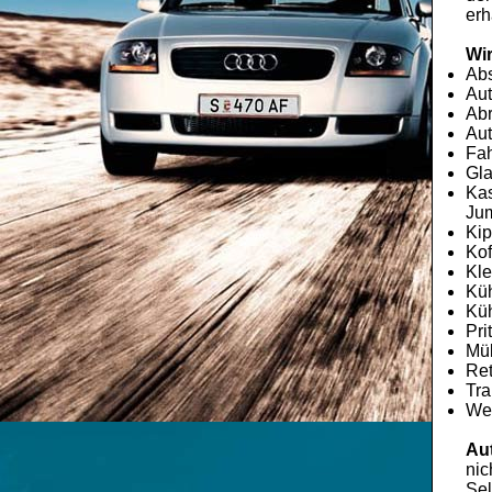
erh
Wir
Ab
Aut
Abr
Aut
Fah
Gla
Kas
Jum
Kip
Kof
Kle
Kü
Küh
Pri
Mü
Re
Tra
Wec
Au
nic
Sel