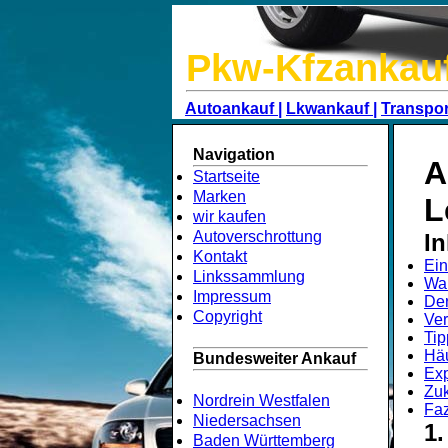
Pkw-Kfzankau
Autoankauf |
Lkwankauf |
Transpor
Navigation
A
Startseite
Marken
L
wir kaufen
Autoverschrottung
In
Kontakt
Ein
Linkssammlung
War
Impressum
Der
Copyright
Ver
Tip
Häu
Bundesweiter Ankauf
Exp
Zuk
Nordrein Westfalen
Faz
Niedersachsen
1.
Baden Württemberg