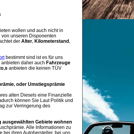
s
eten wollen und auch nicht in
rd von unseren Disponenten
achtet der
Alter
,
Kilometerstand
,
rt
bestimmt sind ist es für uns
es anbieten daher auch
Fahrzeuge
o,s
anbieten die keinen TÜV
prämie, oder Umstiegsprämie
hres alten Diesels eine Finanzielle
durch können Sie Laut Politik und
rag zur Verringerung des
 ausgewählten Gebiete wohnen
chprämie. Alle Informationen zu
ei ihren Autohersteller, bei uns