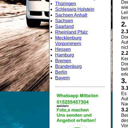
Der
Thüringen
wie
Schleswig Holstein
Lei
Sachsen Anhalt
bes
Sachsen
2
Saarland
2.
Rheinland Pfalz
Dor
Mecklenburg
Aut
Vorpommern
nic
Hessen
2.
Hamburg
Ken
Bremen
Dor
Brandenburg
bel
Berlin
erl
Bayern
3
3.
Es 
Aut
Nac
3.
Bei
des
Vor