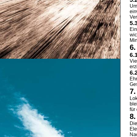
Um 
ein
Ver
5.
Ein
wic
Min
6.
6.
Vie
erz
6.
Ehr
Ges
7
Lok
ble
für
8
Die
Ele
Nac