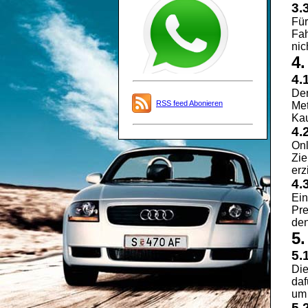
3.
Für
Fah
nic
4
4.
Der
RSS feed Abonieren
Met
Kau
4.
Onl
Zie
erz
4.
Ein
Pre
den
5.
5.
Die
daf
um 
5.