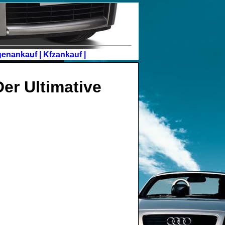
genankauf |
Kfzankauf |
er Ultimative