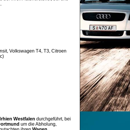
.
sit, Volkswagen T4, T3, Citroen
c)
rhien Westfalen
durchgeführt, bei
ortmund
um die Abholung,
gutachten ihren
Wagen
.