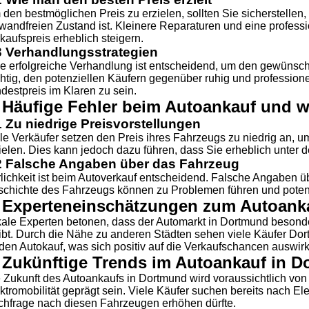
den bestmöglichen Preis zu erzielen, sollten Sie sicherstellen,
wandfreien Zustand ist. Kleinere Reparaturen und eine profes
kaufspreis erheblich steigern.
3 Verhandlungsstrategien
e erfolgreiche Verhandlung ist entscheidend, um den gewünschte
htig, den potenziellen Käufern gegenüber ruhig und professione
destpreis im Klaren zu sein.
 Häufige Fehler beim Autoankauf und w
1 Zu niedrige Preisvorstellungen
le Verkäufer setzen den Preis ihres Fahrzeugs zu niedrig an, u
ielen. Dies kann jedoch dazu führen, dass Sie erheblich unter 
2 Falsche Angaben über das Fahrzeug
lichkeit ist beim Autoverkauf entscheidend. Falsche Angaben ü
chichte des Fahrzeugs können zu Problemen führen und potenz
. Experteneinschätzungen zum Autoank
ale Experten betonen, dass der Automarkt in Dortmund besond
ibt. Durch die Nähe zu anderen Städten sehen viele Käufer Dor
 den Autokauf, was sich positiv auf die Verkaufschancen auswirk
. Zukünftige Trends im Autoankauf in 
 Zukunft des Autoankaufs in Dortmund wird voraussichtlich v
ktromobilität geprägt sein. Viele Käufer suchen bereits nach El
hfrage nach diesen Fahrzeugen erhöhen dürfte.