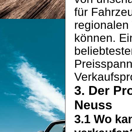
für Fahrze
regionalen
können. Ein
beliebtest
Preisspann
Verkaufspro
3. Der Pr
Neuss
3.1 Wo ka