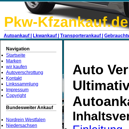
Pkw-Kfzankauf.de
Autoankauf |
Lkwankauf |
Transporterankauf |
Gebraucht
Navigation
Startseite
Marken
Auto Ver
wir kaufen
Autoverschrottung
Kontakt
Ultimati
Linkssammlung
Impressum
Copyright
Autoank
Bundesweiter Ankauf
Inhaltsve
Nordrein Westfalen
Niedersachsen