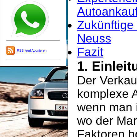
Autoankauf
Zukünftige
Neuss
Fazit
RSS feed Abonieren
1. Einlei
Der Verkau
komplexe A
wenn man i
wo der Mar
Faktoren be