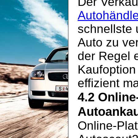
Der Verkau
Autohändle
schnellste
Auto zu ve
der Regel 
Kaufoption
effizient m
4.2 Online
Autoankau
Online-Pla