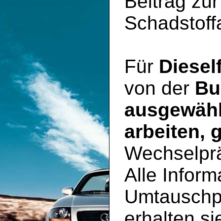
Beitrag zu
Schadstoff
Für
Diesel
von der
Bu
ausgewähl
arbeiten, 
Wechselpr
Alle Inform
Umtauschp
erhalten si