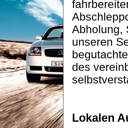
fahrbereit
Abschleppd
Abholung, 
unseren S
begutachte
des vereinb
selbstverst
Lokalen A