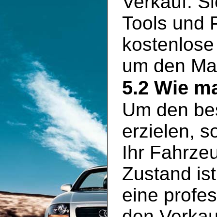
Verkauf. S
Tools und P
kostenlose
um den Mar
5.2 Wie ma
Um den bes
erzielen, s
Ihr Fahrze
Zustand is
eine profe
den Verkauf