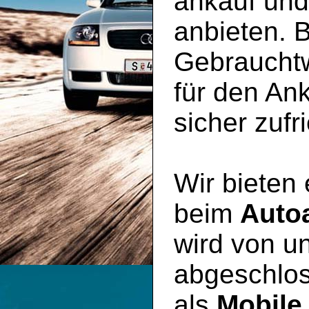
ankauf un
anbieten. B
Gebraucht
für den An
sicher zufr
Wir bieten
beim
Auto
wird von un
abgeschlos
als
Mobile