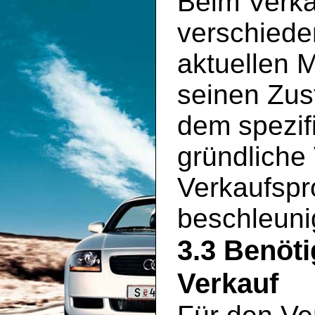
Beim Verka
verschiede
aktuellen 
seinen Zus
dem spezif
gründliche
Verkaufspr
beschleuni
3.3 Benöt
Verkauf