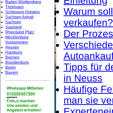
Einleitung
Baden Württemberg
Thüringen
Warum soll
Schleswig Holstein
Sachsen Anhalt
verkaufen?
Sachsen
Saarland
Der Prozes
Rheinland Pfalz
Mecklenburg
Verschiede
Vorpommern
Hessen
Hamburg
Autoankauf
Bremen
Brandenburg
Tipps für d
Berlin
Bayern
in Neuss
Häufige Fe
man sie ve
Expertene