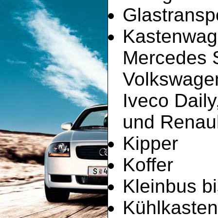
Glastransp
Kastenwag
Mercedes Sp
Volkswagen
Iveco Dail
und Renault
Kipper
Koffer
Kleinbus bi
Kühlkaste