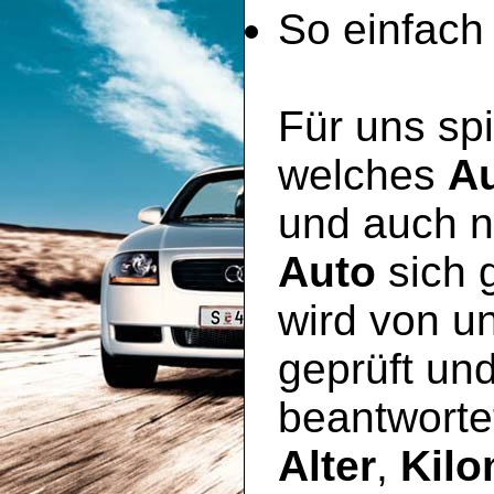
So einfach 
Für uns spi
welches
A
und auch n
Auto
sich 
wird von u
geprüft un
beantworte
Alter
,
Kilo