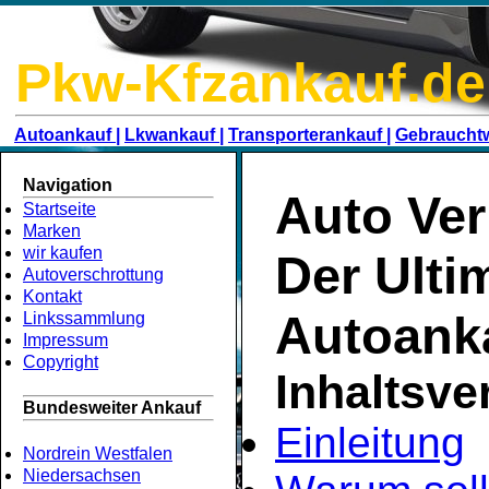
Pkw-Kfzankauf.de
Autoankauf |
Lkwankauf |
Transporterankauf |
Gebraucht
Navigation
Auto Ver
Startseite
Marken
wir kaufen
Der Ulti
Autoverschrottung
Kontakt
Autoank
Linkssammlung
Impressum
Copyright
Inhaltsve
Bundesweiter Ankauf
Einleitung
Nordrein Westfalen
Niedersachsen