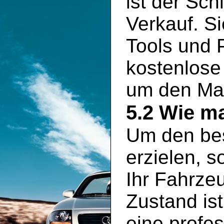
ist der Sch
Verkauf. S
Tools und P
kostenlose
um den Mar
5.2 Wie ma
Um den bes
erzielen, s
Ihr Fahrze
Zustand is
eine profe