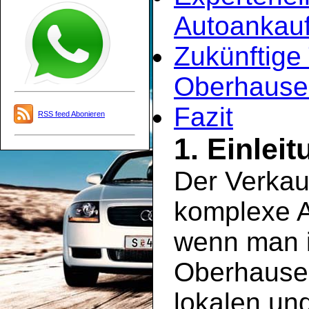
Autoankauf
Zukünftige
Oberhause
Fazit
RSS feed Abonieren
1. Einlei
Der Verkau
komplexe A
wenn man i
Oberhausen
lokalen un