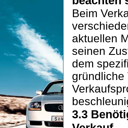
beachten s
Beim Verka
verschiede
aktuellen 
seinen Zus
dem spezif
gründliche
Verkaufspr
beschleuni
3.3 Benöt
Verkauf