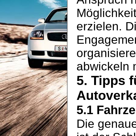
Möglichkei
erzielen. D
Engagement
organisier
abwickeln
5. Tipps 
Autoverk
5.1 Fahrz
Die genaue