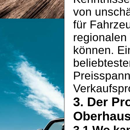
von unschä
für Fahrze
regionalen
können. Ein
beliebtest
Preisspann
Verkaufspro
3. Der Pr
Oberhau