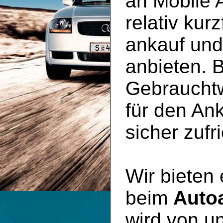
an Mobile 
relativ kur
ankauf un
anbieten. B
Gebraucht
für den An
sicher zufr
Wir bieten
beim
Auto
wird von un