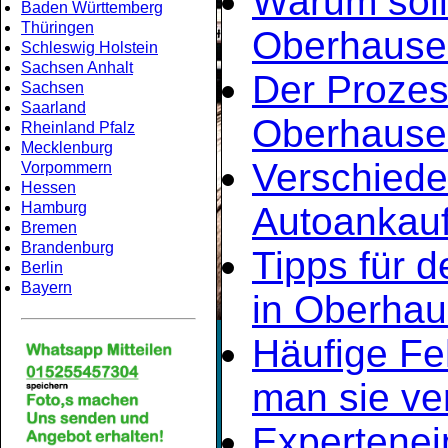
Warum soll
Baden Württemberg
Thüringen
Oberhause
Schleswig Holstein
Sachsen Anhalt
Der Prozes
Sachsen
Saarland
Oberhause
Rheinland Pfalz
Mecklenburg
Verschiede
Vorpommern
Hessen
Hamburg
Autoankauf
Bremen
Brandenburg
Tipps für d
Berlin
Bayern
in Oberha
Häufige Fe
man sie ve
Expertene