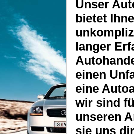
Unser
Aut
bietet Ihn
unkompliz
langer Er
Autohande
einen Unf
eine Auto
wir sind f
unseren A
sie uns di