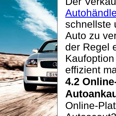
Der Verkau
Autohändle
schnellste
Auto zu ve
der Regel 
Kaufoption
effizient m
4.2 Online
Autoankau
Online-Pla