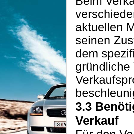
Beim Verka
verschiede
aktuellen 
seinen Zus
dem spezif
gründliche
Verkaufspr
beschleuni
3.3 Benöt
Verkauf