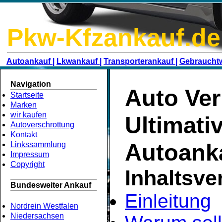
Pkw-Kfzankauf.de
Autoankauf |
Lkwankauf |
Transporterankauf |
Gebraucht
Navigation
Auto Ver
Startseite
Marken
wir kaufen
Ultimati
Autoverschrottung
Kontakt
Autoank
Linkssammlung
Impressum
Copyright
Inhaltsve
Bundesweiter Ankauf
Einleitung
Nordrein Westfalen
Niedersachsen