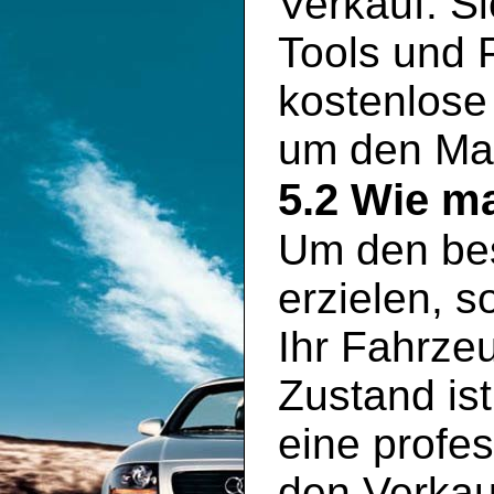
Verkauf. S
Tools und P
kostenlose
um den Mar
5.2 Wie ma
Um den bes
erzielen, s
Ihr Fahrze
Zustand is
eine profe
den Verkauf