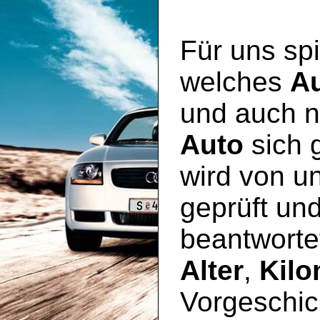
Für uns spi
welches
A
und auch n
Auto
sich 
wird von u
geprüft un
beantworte
Alter
,
Kilo
Vorgeschic