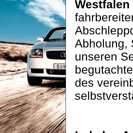
Westfalen
fahrbereit
Abschleppd
Abholung, 
unseren S
begutachte
des vereinb
selbstverst