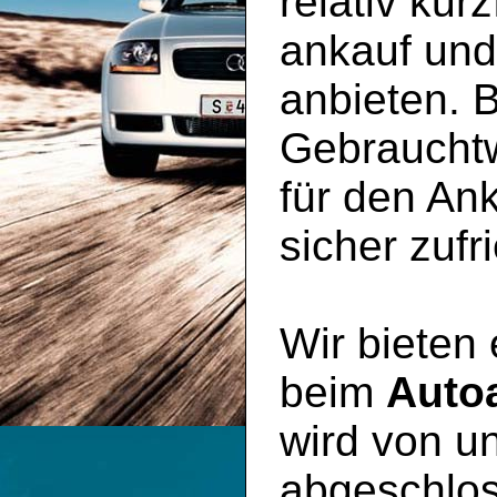
relativ kur
ankauf un
anbieten. B
Gebraucht
für den An
sicher zufr
Wir bieten
beim
Auto
wird von un
abgeschlos