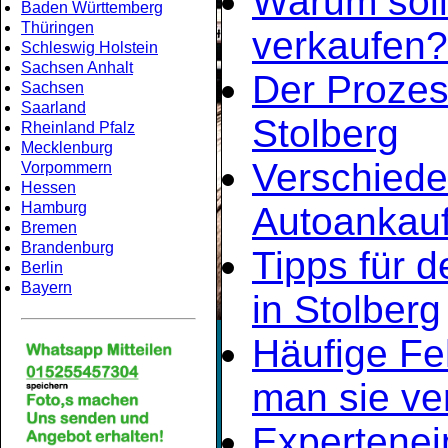
Warum soll
Baden Württemberg
Thüringen
verkaufen?
Schleswig Holstein
Sachsen Anhalt
Der Prozes
Sachsen
Saarland
Stolberg
Rheinland Pfalz
Mecklenburg
Verschiede
Vorpommern
Hessen
Hamburg
Autoankauf
Bremen
Brandenburg
Tipps für d
Berlin
Bayern
in Stolberg
Häufige Fe
man sie ve
Expertene