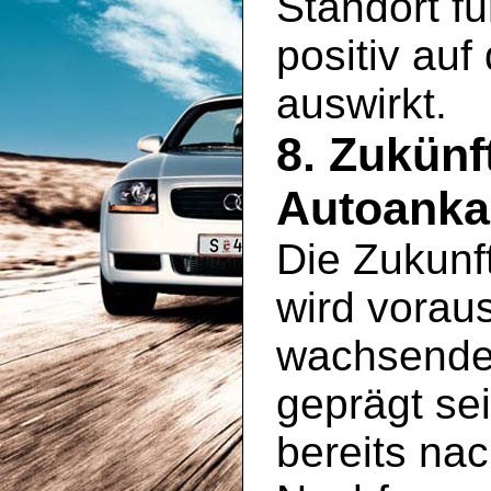
Standort fü
positiv au
auswirkt.
8. Zukünf
Autoankau
Die Zukunf
wird vorau
wachsenden
geprägt se
bereits na