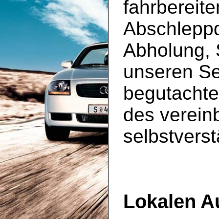
fahrbereit
Abschleppd
Abholung, 
unseren S
begutachte
des vereinb
selbstverst
Lokalen A