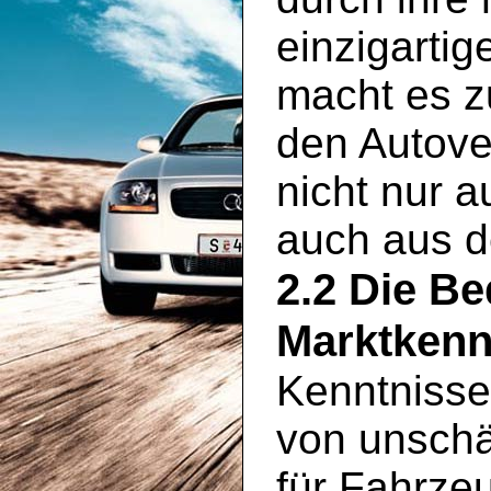
einzigartig
macht es zu
den Autove
nicht nur 
auch aus 
2.2 Die B
Marktkenn
Kenntnisse
von unschä
für Fahrze