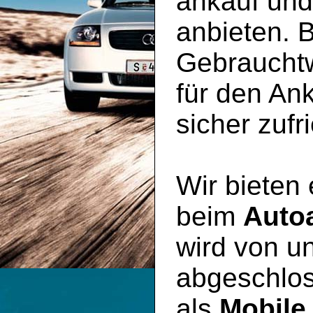
ankauf un
anbieten. B
Gebraucht
für den An
sicher zufr
Wir bieten
beim
Auto
wird von un
abgeschlos
als
Mobile