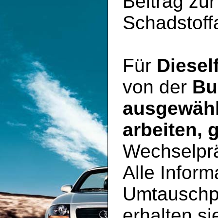
Beitrag zu
Schadstoff
Für
Diesel
von der
Bu
ausgewähl
arbeiten, 
Wechselpr
Alle Inform
Umtauschp
erhalten si