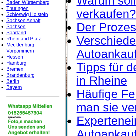
Warum soll
Baden Württemberg
Thüringen
verkaufen?
Schleswig Holstein
Sachsen Anhalt
Der Prozes
Sachsen
Saarland
Verschiede
Rheinland Pfalz
Mecklenburg
Autoankauf
Vorpommern
Hessen
Hamburg
Tipps für d
Bremen
Brandenburg
in Rheine
Berlin
Bayern
Häufige Fe
man sie ve
Expertene
Autoankauf