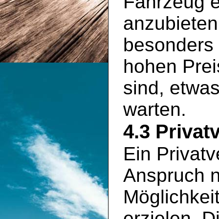
Fahrzeug e
anzubieten
besonders 
hohen Prei
sind, etwa
warten.
4.3 Privat
Ein Privatv
Anspruch n
Möglichkei
erzielen. D