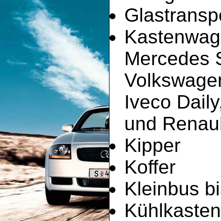
Glastransp
Kastenwag
Mercedes Sp
Volkswagen
Iveco Dail
und Renault
Kipper
Koffer
Kleinbus bi
Kühlkaste