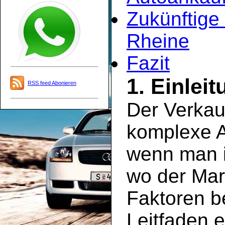
Zukünftige
Rheine
Fazit
1. Einlei
RSS feed Abonieren
Der Verkau
komplexe A
wenn man i
wo der Mar
Faktoren be
Leitfaden e