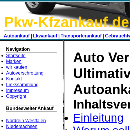
Pkw-Kfzankauf.de
Autoankauf |
Lkwankauf |
Transporterankauf |
Gebraucht
Navigation
Auto Ver
Startseite
Marken
wir kaufen
Ultimati
Autoverschrottung
Kontakt
Autoank
Linkssammlung
Impressum
Copyright
Inhaltsve
Bundesweiter Ankauf
Einleitung
Nordrein Westfalen
Niedersachsen