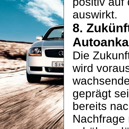
positiv au
auswirkt.
8. Zukünf
Autoanka
Die Zukunf
wird vorau
wachsenden
geprägt se
bereits na
Nachfrage