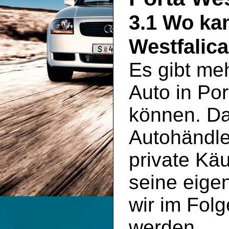
3.1 Wo ka
Westfalic
Es gibt meh
Auto in Po
können. Da
Autohändle
private Käu
seine eigen
wir im Folg
werden.