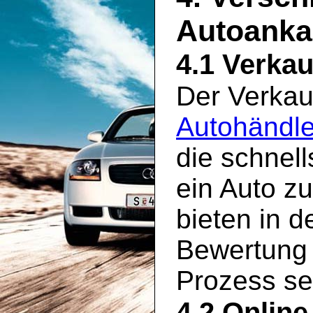
Autoankau
4.1 Verkau
Der Verkau
Autohändle
die schnel
ein Auto z
bieten in d
Bewertung 
Prozess seh
4.2 Online