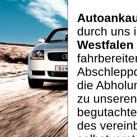
Autoankau
durch uns
Westfalen
fahrbereit
Abschleppd
die Abholu
zu unsere
begutachte
des vereinb