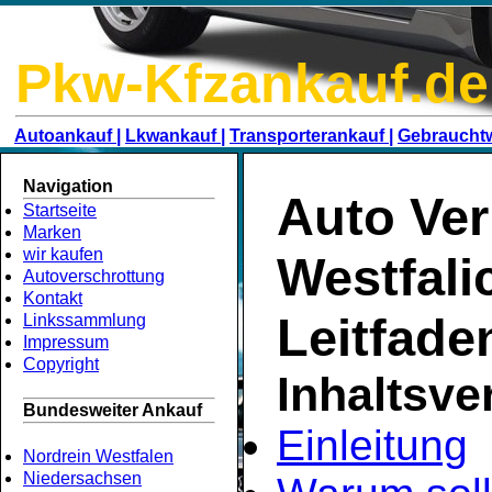
Pkw-Kfzankauf.de
Autoankauf |
Lkwankauf |
Transporterankauf |
Gebraucht
Navigation
Auto Ver
Startseite
Marken
wir kaufen
Westfali
Autoverschrottung
Kontakt
Leitfade
Linkssammlung
Impressum
Copyright
Inhaltsve
Bundesweiter Ankauf
Einleitung
Nordrein Westfalen
Niedersachsen