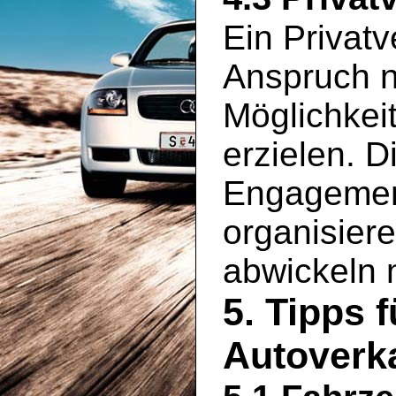
Ein Privatv
Anspruch n
Möglichkei
erzielen. D
Engagement
organisier
abwickeln
5. Tipps 
Autoverka