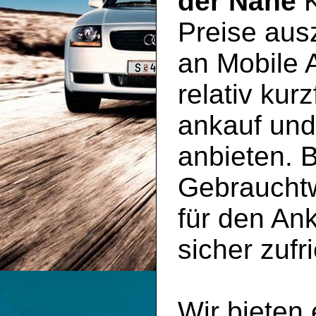
der Nähe
K
Preise aus
an Mobile 
relativ kur
ankauf un
anbieten. B
Gebraucht
für den An
sicher zufr
Wir bieten