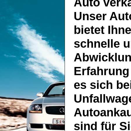
Auto
verk
Unser
Aut
bietet Ihn
schnelle u
Abwicklun
Erfahrung
es sich be
Unfallwage
Autoankau
sind für S