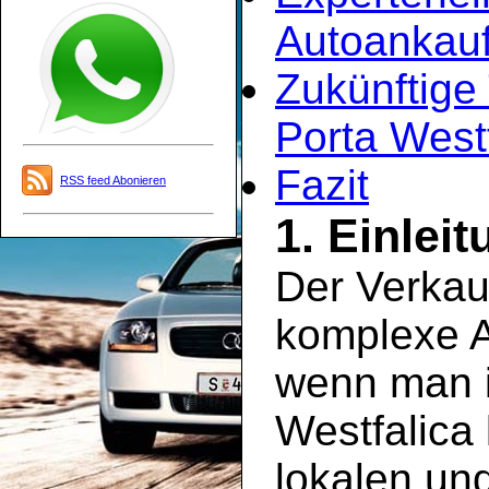
Autoankauf
Zukünftige
Porta West
Fazit
RSS feed Abonieren
1. Einlei
Der Verkau
komplexe A
wenn man i
Westfalica 
lokalen un