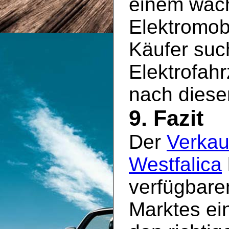
einem wac
Elektromobi
Käufer suc
Elektrofah
nach diese
9. Fazit
Der
Verkau
Westfalica
verfügbare
Marktes ein