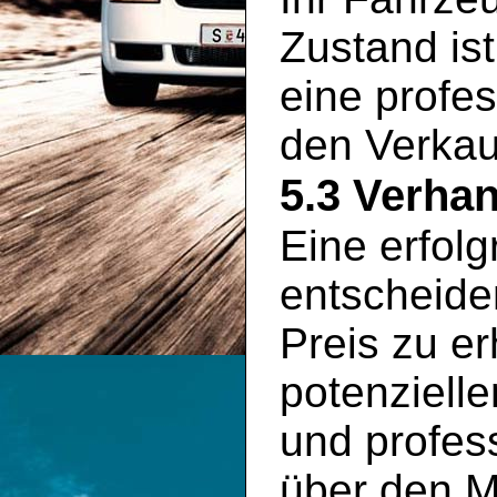
Zustand is
eine profe
den Verkauf
5.3 Verha
Eine erfolg
entscheid
Preis zu er
potenziell
und profess
über den M