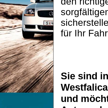
den richtig
sorgfältig
sicherstell
für Ihr Fah
Sie sind i
Westfalica
und möcht