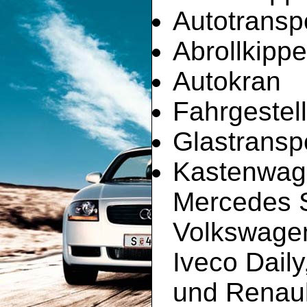
Autotransp
Abrollkippe
Autokran
Fahrgestell
Glastransp
Kastenwag
Mercedes Sp
Volkswagen
Iveco Dail
und Renault