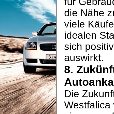
für Gebrauc
die Nähe z
viele Käufe
idealen St
sich positi
auswirkt.
8. Zukünf
Autoankau
Die Zukunf
Westfalica 