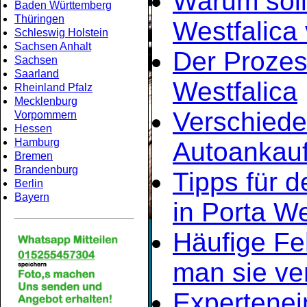
Warum soll
Baden Württemberg
Thüringen
Westfalica
Schleswig Holstein
Sachsen Anhalt
Der Prozes
Sachsen
Saarland
Westfalica
Rheinland Pfalz
Mecklenburg
Verschiede
Vorpommern
Hessen
Hamburg
Autoankauf
Bremen
Brandenburg
Tipps für d
Berlin
Bayern
in Porta We
Häufige Fe
man sie ve
Expertene