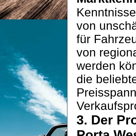
Kenntnisse
von unschä
für Fahrzeu
von region
werden kön
die belieb
Preisspann
Verkaufspro
3. Der Pr
Porta Wes