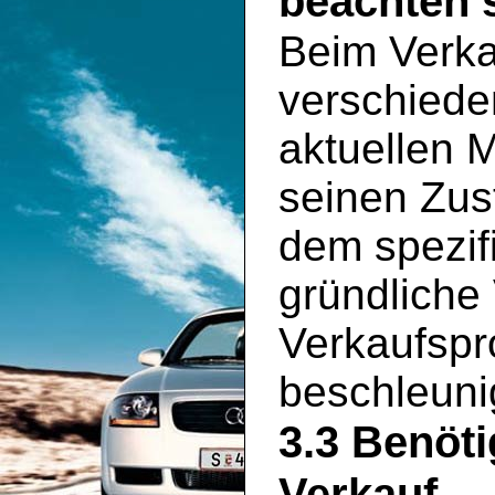
beachten s
Beim Verka
verschiede
aktuellen 
seinen Zus
dem spezif
gründliche
Verkaufspr
beschleuni
3.3 Benöt
Verkauf