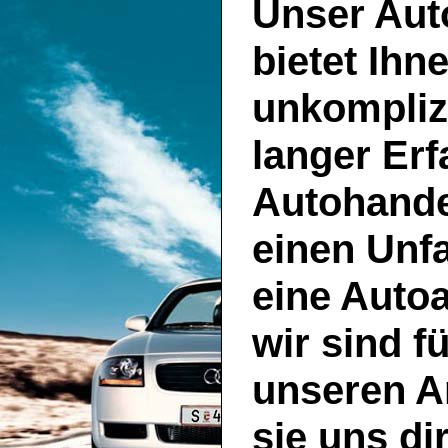
Unser
Aut
bietet Ihn
unkompliz
langer Er
Autohande
einen Unf
eine Auto
wir sind f
unseren A
sie uns di