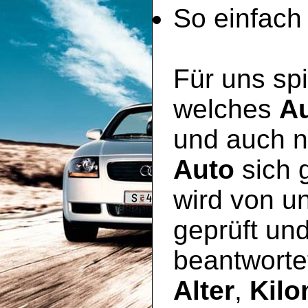
So einfach 
Für uns spi
welches
A
und auch n
Auto
sich 
wird von u
geprüft un
beantworte
Alter
,
Kilo