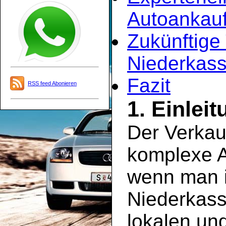
Autoankauf
Zukünftige
Niederkass
Fazit
RSS feed Abonieren
1. Einlei
Der Verkau
komplexe A
wenn man i
Niederkass
lokalen un