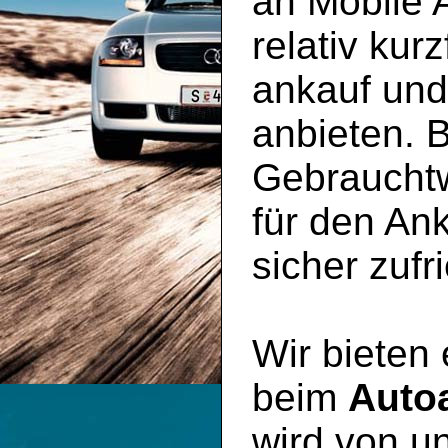
an Mobile 
relativ kur
ankauf un
anbieten. B
Gebraucht
für den An
sicher zufr
Wir bieten
beim
Auto
wird von un