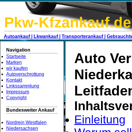
Pkw-Kfzankauf.de
Autoankauf |
Lkwankauf |
Transporterankauf |
Gebraucht
Navigation
Auto Ver
Startseite
Marken
wir kaufen
Niederka
Autoverschrottung
Kontakt
Leitfade
Linkssammlung
Impressum
Copyright
Inhaltsve
Bundesweiter Ankauf
Einleitung
Nordrein Westfalen
Niedersachsen