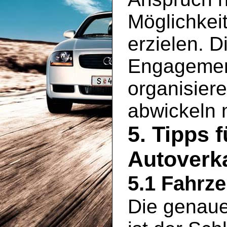
Möglichkei
erzielen. D
Engagement
organisier
abwickeln
5. Tipps 
Autoverka
5.1 Fahrz
Die genaue