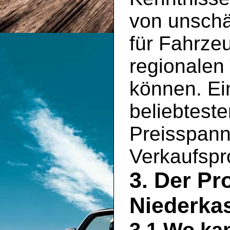
von unschä
für Fahrze
regionalen
können. Ein
beliebtest
Preisspann
Verkaufspro
3. Der Pr
Niederka