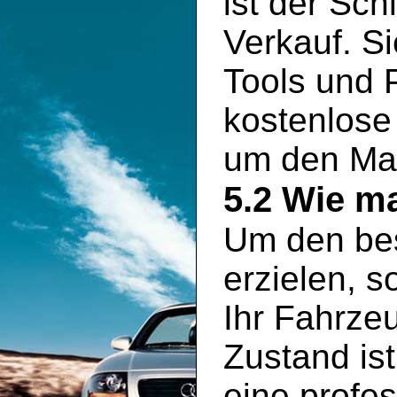
ist der Sch
Verkauf. S
Tools und P
kostenlose
um den Mar
5.2 Wie ma
Um den bes
erzielen, s
Ihr Fahrze
Zustand is
eine profe