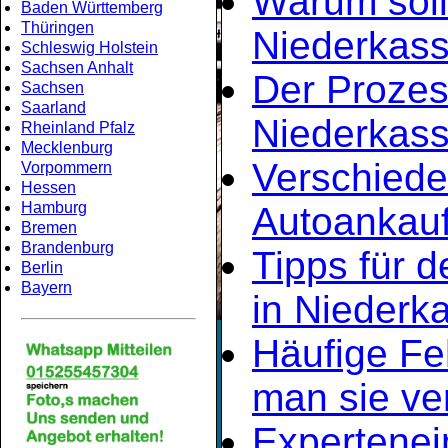
Warum soll
Baden Württemberg
Thüringen
Niederkass
Schleswig Holstein
Sachsen Anhalt
Der Prozes
Sachsen
Saarland
Niederkass
Rheinland Pfalz
Mecklenburg
Verschiede
Vorpommern
Hessen
Hamburg
Autoankauf
Bremen
Brandenburg
Tipps für d
Berlin
Bayern
in Niederk
Häufige Fe
man sie ve
Expertene