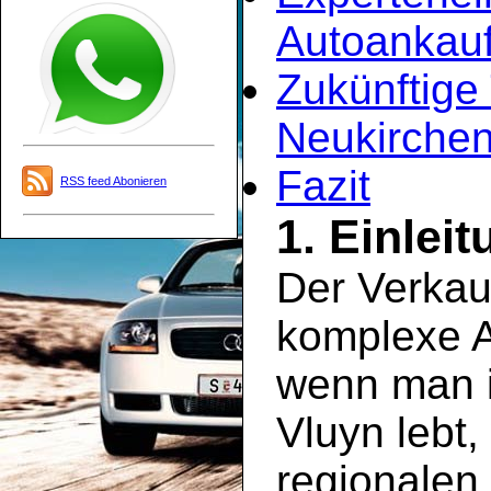
Autoankauf
Zukünftige
Neukirchen
Fazit
RSS feed Abonieren
1. Einlei
Der Verkau
komplexe A
wenn man i
Vluyn lebt,
regionalen 