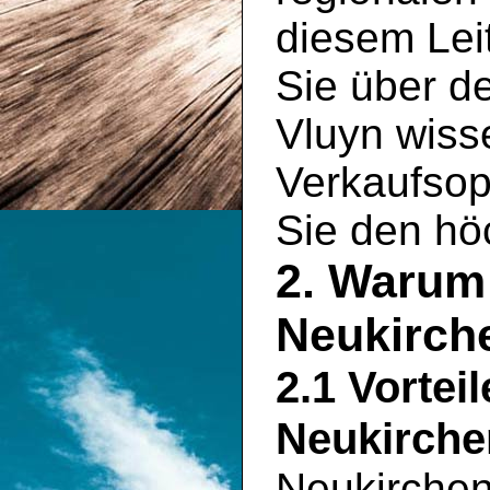
diesem Leit
Sie über d
Vluyn wiss
Verkaufsopt
Sie den hö
2. Warum 
Neukirch
2.1 Vortei
Neukirche
Neukirchen 