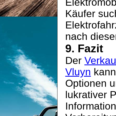
Elektromobi
Käufer suc
Elektrofah
nach diese
9. Fazit
Der
Verkau
Vluyn
kann 
Optionen u
lukrativer 
Information