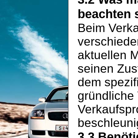
beachten s
Beim Verka
verschiede
aktuellen 
seinen Zus
dem spezif
gründliche
Verkaufspr
beschleuni
3.3 Benöt