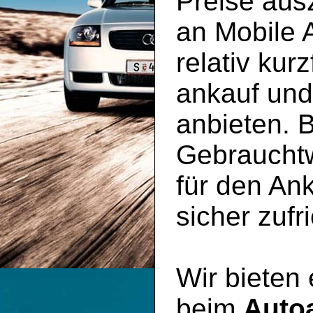
Preise aus
an Mobile 
relativ kur
ankauf un
anbieten. B
Gebraucht
für den An
sicher zufr
Wir bieten
beim
Auto