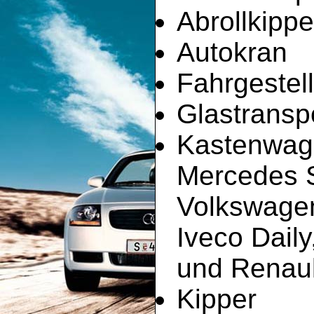
Abrollkippe
Autokran
Fahrgestell
Glastransp
Kastenwag
Mercedes Sp
Volkswagen
Iveco Dail
und Renault
Kipper