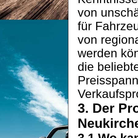
von unschä
für Fahrze
von region
werden kön
die belieb
Preisspann
Verkaufspro
3. Der Pr
Neukirch