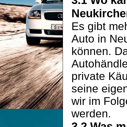
3.1 Wo ka
Neukirche
Es gibt meh
Auto in Ne
können. Da
Autohändle
private Käu
seine eigen
wir im Folg
werden.
3.2 Was m