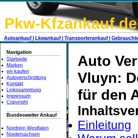
Pkw-Kfzankauf.de
Autoankauf |
Lkwankauf |
Transporterankauf |
Gebraucht
Navigation
Auto Ver
Startseite
Marken
wir kaufen
Vluyn: D
Autoverschrottung
Kontakt
für den 
Linkssammlung
Impressum
Copyright
Inhaltsve
Bundesweiter Ankauf
Einleitung
Nordrein Westfalen
Niedersachsen