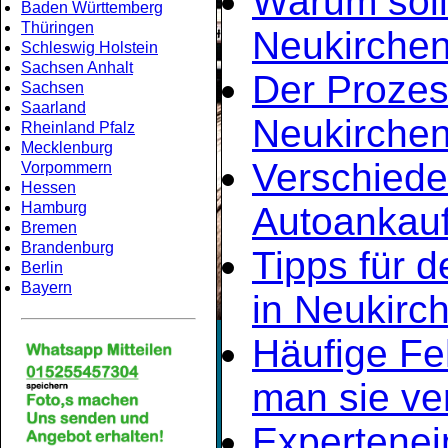
Warum soll
Baden Württemberg
Thüringen
Neukirchen
Schleswig Holstein
Sachsen Anhalt
Der Prozes
Sachsen
Saarland
Neukirchen
Rheinland Pfalz
Mecklenburg
Verschiede
Vorpommern
Hessen
Hamburg
Autoankauf
Bremen
Brandenburg
Tipps für d
Berlin
Bayern
in Neukirc
Häufige Fe
man sie ve
Expertene