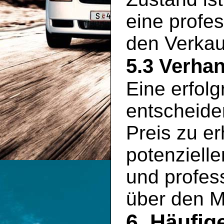
eine profe
den Verkauf
5.3 Verha
Eine erfolg
entscheid
Preis zu er
potenziell
und profess
über den M
6. Häufig