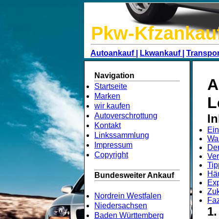
Pkw-Kfzankau
Autoankauf |
Lkwankauf |
Transpor
Navigation
A
Startseite
Marken
L
wir kaufen
Autoverschrottung
In
Kontakt
Ein
Linkssammlung
War
Impressum
Der
Copyright
Ver
Tip
Häu
Bundesweiter Ankauf
Exp
Zuk
Nordrein Westfalen
Faz
Niedersachsen
1.
Baden Württemberg