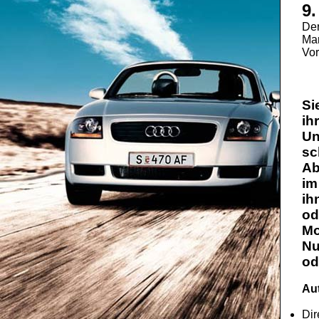
9.
De
Mar
Vor
Si
ih
Un
sc
Ab
im
ih
od
Mo
Nu
od
Aut
Dir