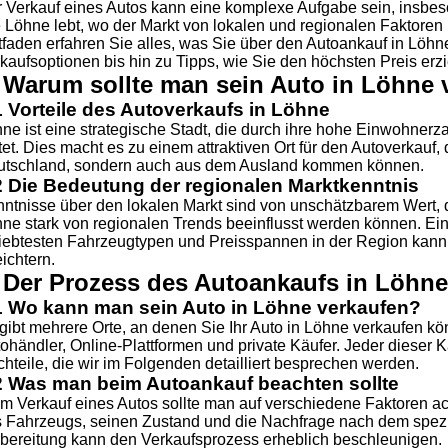
 Verkauf eines Autos kann eine komplexe Aufgabe sein, insbes
 Löhne lebt, wo der Markt von lokalen und regionalen Faktoren 
tfaden erfahren Sie alles, was Sie über den Autoankauf in Löh
kaufsoptionen bis hin zu Tipps, wie Sie den höchsten Preis erz
. Warum sollte man sein Auto in Löhne 
1 Vorteile des Autoverkaufs in Löhne
ne ist eine strategische Stadt, die durch ihre hohe Einwohnerz
tet. Dies macht es zu einem attraktiven Ort für den Autoverkauf, 
tschland, sondern auch aus dem Ausland kommen können.
2 Die Bedeutung der regionalen Marktkenntnis
ntnisse über den lokalen Markt sind von unschätzbarem Wert, d
ne stark von regionalen Trends beeinflusst werden können. Ein
iebtesten Fahrzeugtypen und Preisspannen in der Region kann
eichtern.
. Der Prozess des Autoankaufs in Löhne
1 Wo kann man sein Auto in Löhne verkaufen?
gibt mehrere Orte, an denen Sie Ihr Auto in Löhne verkaufen k
ohändler, Online-Plattformen und private Käufer. Jeder dieser 
hteile, die wir im Folgenden detailliert besprechen werden.
2 Was man beim Autoankauf beachten sollte
m Verkauf eines Autos sollte man auf verschiedene Faktoren ac
 Fahrzeugs, seinen Zustand und die Nachfrage nach dem spezi
bereitung kann den Verkaufsprozess erheblich beschleunigen.