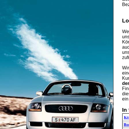
Bez
Lo
Wen
uns
Kön
auc
uns
zuf
Wir
ein
Kun
de
Fin
die
ein
In
Kö
Bo