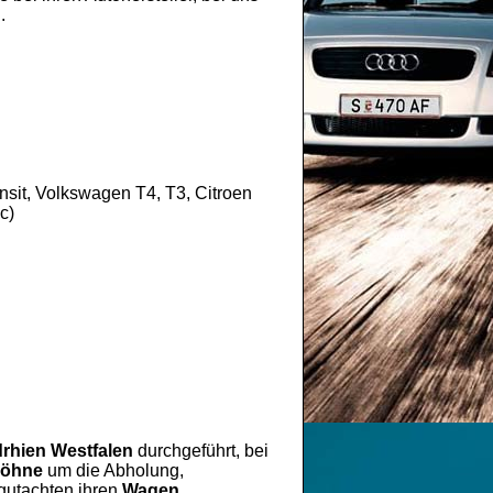
.
sit, Volkswagen T4, T3, Citroen
c)
rhien Westfalen
durchgeführt, bei
öhne
um die Abholung,
gutachten ihren
Wagen
.