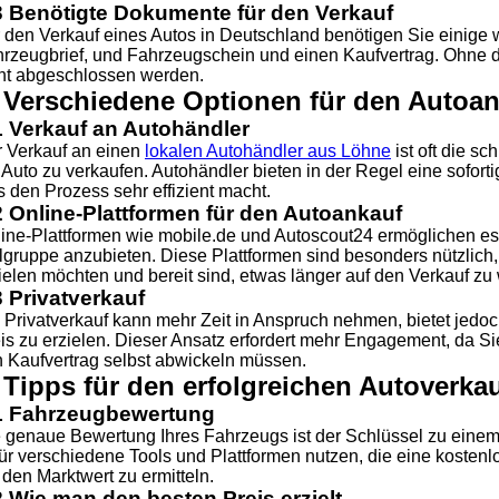
3 Benötigte Dokumente für den Verkauf
 den Verkauf eines Autos in Deutschland benötigen Sie einige
rzeugbrief, und Fahrzeugschein und einen Kaufvertrag. Ohne di
ht abgeschlossen werden.
. Verschiedene Optionen für den Autoa
1 Verkauf an Autohändler
 Verkauf an einen
lokalen Autohändler aus Löhne
ist oft die s
 Auto zu verkaufen. Autohändler bieten in der Regel eine sofor
 den Prozess sehr effizient macht.
2 Online-Plattformen für den Autoankauf
ine-Plattformen wie mobile.de und Autoscout24 ermöglichen es,
lgruppe anzubieten. Diese Plattformen sind besonders nützlich
ielen möchten und bereit sind, etwas länger auf den Verkauf zu 
3 Privatverkauf
 Privatverkauf kann mehr Zeit in Anspruch nehmen, bietet jedoc
is zu erzielen. Dieser Ansatz erfordert mehr Engagement, da S
 Kaufvertrag selbst abwickeln müssen.
 Tipps für den erfolgreichen Autoverka
1 Fahrzeugbewertung
 genaue Bewertung Ihres Fahrzeugs ist der Schlüssel zu einem
ür verschiedene Tools und Plattformen nutzen, die eine kosten
den Marktwert zu ermitteln.
2 Wie man den besten Preis erzielt