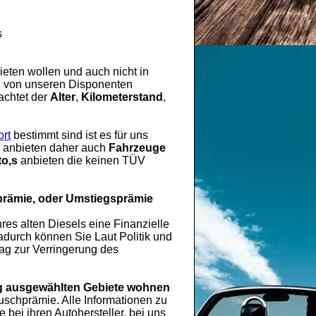
s
eten wollen und auch nicht in
rd von unseren Disponenten
achtet der
Alter
,
Kilometerstand
,
rt
bestimmt sind ist es für uns
es anbieten daher auch
Fahrzeuge
o,s
anbieten die keinen TÜV
prämie, oder Umstiegsprämie
hres alten Diesels eine Finanzielle
durch können Sie Laut Politik und
rag zur Verringerung des
 ausgewählten Gebiete wohnen
chprämie. Alle Informationen zu
ei ihren Autohersteller, bei uns