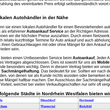
ahlung des vereinbarten Preis erfolgt selbstverständlich vorort 
kalen Autohändler in der Nähe
n sie einen lokalen Autohändler für einen Bevorstehenden aut
 als erfahrener
Autoankauf Service
an der Richtigen Adresse
nen wir die höchsten Preise auszahlen. Durch einen Netzwerk
h relativ kurzfristige Termine für Auto ankauf und auch abholu
 ihren Gebrauchtwagen mit oder ohne Mängel für den Ankauf u
rieden sein.
 bieten einen Umfassenden Service beim
Autoankauf
, Jeder 
es Vertrages abgeschlossen. Dies ist sowohl für uns als
Mobile
de besonders wichtig. Denn in diesem Vertrag bieten wir uns
r Sachmängelhaftung
. Das bedeutet für sie: Sollten wir nach
den, von denen sie als Kunde nichts wussten oder bemerken kon
se Mängel haftbar machen. Der Ausschluss der Sachmängelhaft
 Vorteil, welcher bei vielen Verkaufsgeschäften nur sehr oft ver
 folgende Städte in Nordrhein Westfalen bieten wi
ln
Düsseldorf
Dortmund
chum
Wuppertal
Bielefeld