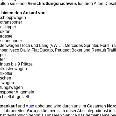
alten sie einen
Verschrottungsnachweis
für ihren Alten Diesel
 bieten den Ankauf von:
schleppwagen
otransporter
ollkipper
okran
rgestell
stransporter
tenwagen Hoch und Lang (VW LT, Mercedes Sprinter, Ford Tran
per, Iveco Daily, Fiat Ducato, Peugeot Boxer und Renault Traffi
per
fer
inbus bis 9 Plätze
hlkastenwagen
lkoffer
tschen
llwagen
ttungswagen
nsporter Allgemein
hselfahrgestell
toankauf
und
Auto
abholung wird durch uns im Gesamten
Nord
ht fahrbereiten
Auto,s
kümmert sich unser Abschleppdienst in
L
bstverständlich gehört zu unseren Service das gemeinsame be