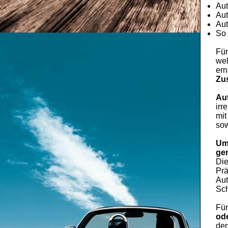
Aut
Aut
Aut
So 
Für
wel
ern
Zu
Au
irr
mit
sow
Um
ge
Di
Prä
Aut
Sch
Fü
ode
den