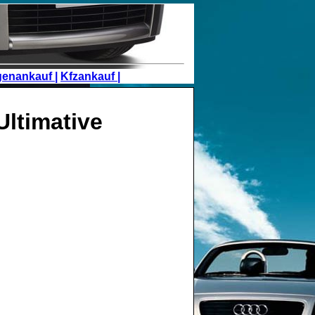
genankauf |
Kfzankauf |
Ultimative