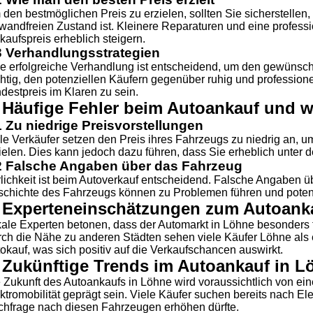
den bestmöglichen Preis zu erzielen, sollten Sie sicherstellen,
wandfreien Zustand ist. Kleinere Reparaturen und eine profes
kaufspreis erheblich steigern.
3 Verhandlungsstrategien
e erfolgreiche Verhandlung ist entscheidend, um den gewünschte
htig, den potenziellen Käufern gegenüber ruhig und professione
destpreis im Klaren zu sein.
 Häufige Fehler beim Autoankauf und w
1 Zu niedrige Preisvorstellungen
le Verkäufer setzen den Preis ihres Fahrzeugs zu niedrig an, u
ielen. Dies kann jedoch dazu führen, dass Sie erheblich unter 
2 Falsche Angaben über das Fahrzeug
lichkeit ist beim Autoverkauf entscheidend. Falsche Angaben ü
chichte des Fahrzeugs können zu Problemen führen und potenz
. Experteneinschätzungen zum Autoank
ale Experten betonen, dass der Automarkt in Löhne besonders f
ch die Nähe zu anderen Städten sehen viele Käufer Löhne als e
okauf, was sich positiv auf die Verkaufschancen auswirkt.
. Zukünftige Trends im Autoankauf in L
 Zukunft des Autoankaufs in Löhne wird voraussichtlich von e
ktromobilität geprägt sein. Viele Käufer suchen bereits nach El
hfrage nach diesen Fahrzeugen erhöhen dürfte.