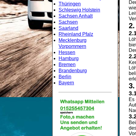
Der
Thüringen
wie
Schleswig Holstein
Lei
Sachsen Anhalt
Ver
Sachsen
2
Saarland
2.
Rheinland Pfalz
Löh
Mecklenburg
bie
Vorpommern
Deu
Hessen
2.
Hamburg
Ken
Bremen
Löh
Brandenburg
bel
Berlin
erl
Bayern
3
3.
Es 
Aut
Nac
3.
Bei
des
Vor