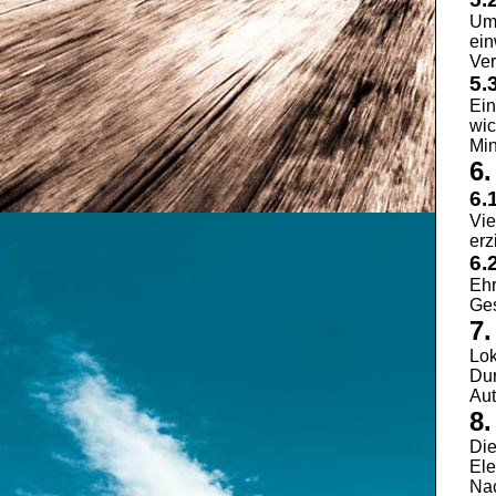
Um 
ein
Ver
5.
Ein
wic
Min
6.
6.
Vie
erz
6.
Ehr
Ges
7
Lok
Dur
Aut
8
Die
Ele
Nac