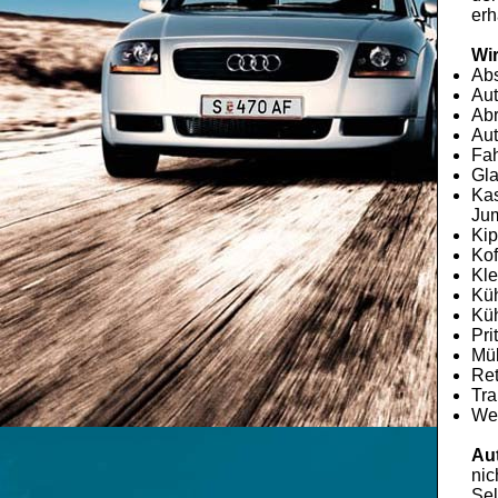
erh
Wir
Ab
Aut
Abr
Aut
Fah
Gla
Kas
Jum
Kip
Kof
Kle
Kü
Küh
Pri
Mü
Re
Tra
Wec
Au
nic
Sel