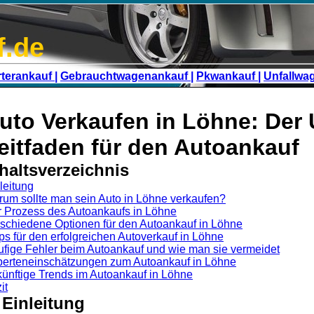
f.de
terankauf |
Gebrauchtwagenankauf |
Pkwankauf |
Unfallwa
uto Verkaufen in Löhne: Der 
eitfaden für den Autoankauf
haltsverzeichnis
leitung
um sollte man sein Auto in Löhne verkaufen?
 Prozess des Autoankaufs in Löhne
schiedene Optionen für den Autoankauf in Löhne
ps für den erfolgreichen Autoverkauf in Löhne
fige Fehler beim Autoankauf und wie man sie vermeidet
erteneinschätzungen zum Autoankauf in Löhne
ünftige Trends im Autoankauf in Löhne
it
 Einleitung