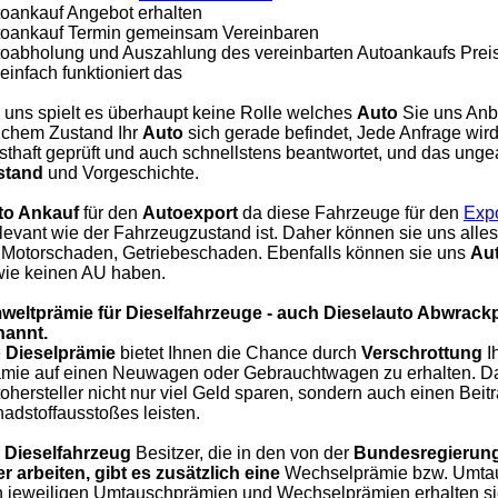
oankauf Angebot erhalten
oankauf Termin gemeinsam Vereinbaren
oabholung und Auszahlung des vereinbarten Autoankaufs Prei
einfach funktioniert das
 uns spielt es überhaupt keine Rolle welches
Auto
Sie uns Anbi
chem Zustand Ihr
Auto
sich gerade befindet, Jede Anfrage wi
sthaft geprüft und auch schnellstens beantwortet, und das unge
stand
und Vorgeschichte.
to Ankauf
für den
Autoexport
da diese Fahrzeuge für den
Expo
elevant wie der Fahrzeugzustand ist. Daher können sie uns all
 Motorschaden, Getriebeschaden. Ebenfalls können sie uns
Aut
ie keinen AU haben.
weltprämie für Dieselfahrzeuge - auch Dieselauto Abwrack
nannt.
e
Dieselprämie
bietet Ihnen die Chance durch
Verschrottung
I
mie auf einen Neuwagen oder Gebrauchtwagen zu erhalten. Da
ohersteller nicht nur viel Geld sparen, sondern auch einen Beit
adstoffausstoßes leisten.
r
Dieselfahrzeug
Besitzer, die in den von der
Bundesregierung
r arbeiten, gibt es zusätzlich eine
Wechselprämie bzw. Umtaus
 jeweiligen Umtauschprämien und Wechselprämien erhalten sie b