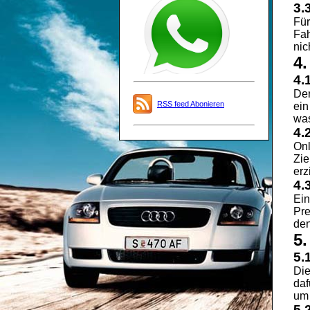
3.
Für
Fah
nic
4
4.
Der
RSS feed Abonieren
ein
was
4.
Onl
Zie
erz
4.
Ein
Pre
den
5.
5.
Die
daf
um 
5.