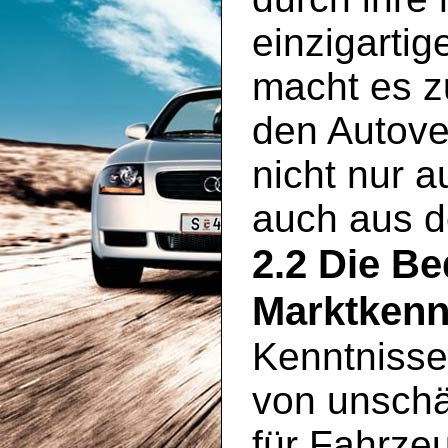
einzigartig
macht es zu
den Autove
nicht nur 
auch aus 
2.2 Die B
Marktkenn
Kenntnisse
von unschä
für Fahrze