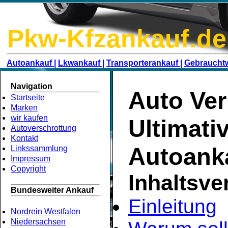
Pkw-Kfzankauf.de
Autoankauf |
Lkwankauf |
Transporterankauf |
Gebraucht
Navigation
Auto Ver
Startseite
Marken
wir kaufen
Ultimati
Autoverschrottung
Kontakt
Autoank
Linkssammlung
Impressum
Copyright
Inhaltsve
Bundesweiter Ankauf
Einleitung
Nordrein Westfalen
Niedersachsen