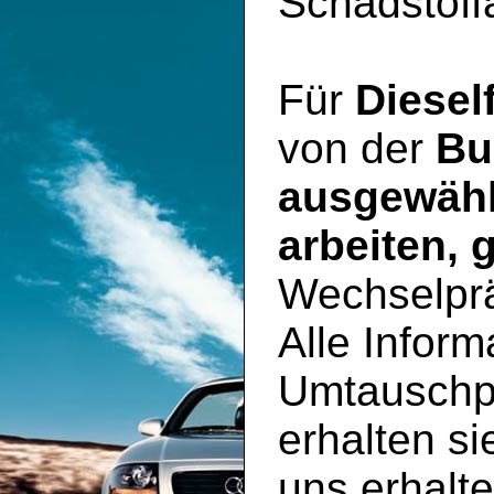
Schadstoff
Für
Diesel
von der
Bu
ausgewähl
arbeiten, 
Wechselpr
Alle Inform
Umtauschp
erhalten si
uns erhalte