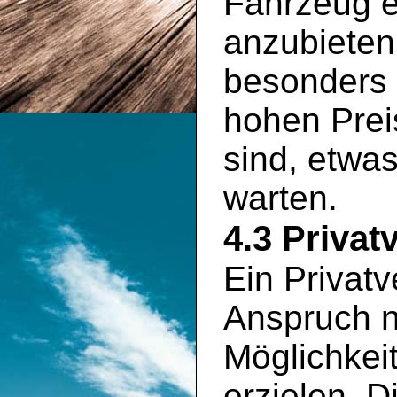
Fahrzeug e
anzubieten
besonders 
hohen Prei
sind, etwa
warten.
4.3 Privat
Ein Privatv
Anspruch n
Möglichkei
erzielen. D