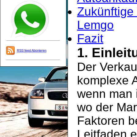
Zukünftige
Lemgo
Fazit
1. Einlei
RSS feed Abonieren
Der Verkau
komplexe A
wenn man i
wo der Mar
Faktoren be
Leitfaden e