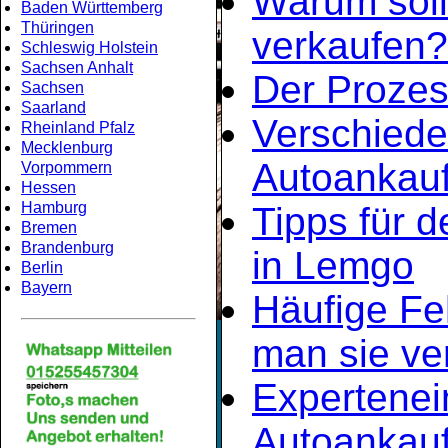
Warum soll
Baden Württemberg
Thüringen
verkaufen?
Schleswig Holstein
Sachsen Anhalt
Der Prozes
Sachsen
Saarland
Verschiede
Rheinland Pfalz
Mecklenburg
Autoankau
Vorpommern
Hessen
Hamburg
Tipps für d
Bremen
Brandenburg
in Lemgo
Berlin
Bayern
Häufige Fe
man sie ve
Expertene
Autoankau