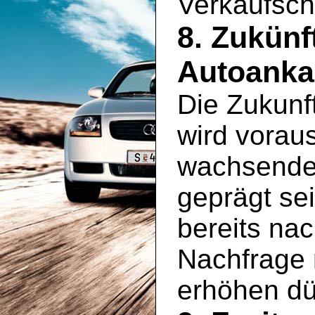
Verkaufsch
8. Zukünf
Autoanka
Die Zukunf
wird vorau
wachsenden
geprägt se
bereits na
Nachfrage
erhöhen dü