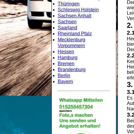
Der
Thüringen
wie
Schleswig Holstein
Lei
Sachsen Anhalt
Ver
Sachsen
2.
Saarland
2.
Rheinland Pfalz
Her
Mecklenburg
bie
Vorpommern
Deu
Hessen
2.
Hamburg
Ken
Bremen
Her
Brandenburg
bel
Berlin
erl
Bayern
3.
3.
Es 
Aut
Nac
3.
Bei
des
Vor