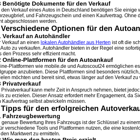
3 Benötigte Dokumente für den Verkauf
 den Verkauf eines Autos in Deutschland benötigen Sie einige
rzeugbrief, und Fahrzeugschein und einen Kaufvertrag. Ohne di
ht abgeschlossen werden.
 Verschiedene Optionen für den Autoan
1 Verkauf an Autohändler
 Verkauf an einen
lokalen Autohändler aus Herten
ist oft die s
 Auto zu verkaufen. Autohändler bieten in der Regel eine sofor
 den Prozess sehr effizient macht.
2 Online-Plattformen für den Autoankauf
ine-Plattformen wie mobile.de und Autoscout24 ermöglichen es,
lgruppe anzubieten. Diese Plattformen sind besonders nützlich
ielen möchten und bereit sind, etwas länger auf den Verkauf zu 
3 Privatverkauf
 Privatverkauf kann mehr Zeit in Anspruch nehmen, bietet jedoc
is zu erzielen. Dieser Ansatz erfordert mehr Engagement, da S
 Kaufvertrag selbst abwickeln müssen.
 Tipps für den erfolgreichen Autoverkau
1 Fahrzeugbewertung
 genaue Bewertung Ihres Fahrzeugs ist der Schlüssel zu einem
ür verschiedene Tools und Plattformen nutzen, die eine kosten
den Marktwert zu ermitteln.
2 Wie man den besten Preis erzielt