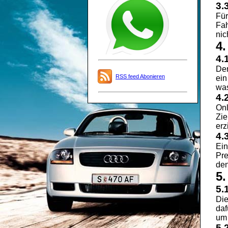
3.
Für
Fah
nic
4.
4.
Der
RSS feed Abonieren
ein
was
4.
Onl
Zie
erz
4.
Ein
Pre
den
5.
5.
Die
daf
um 
5.