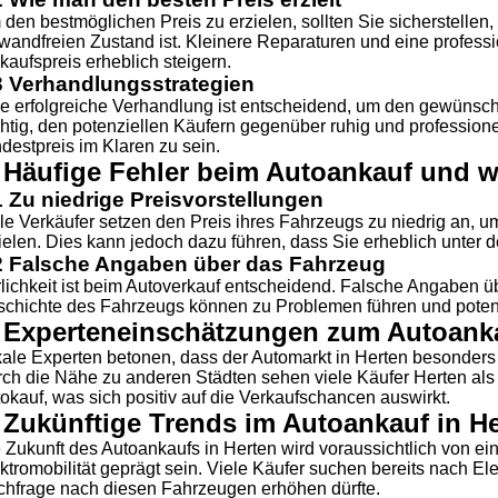
den bestmöglichen Preis zu erzielen, sollten Sie sicherstellen,
wandfreien Zustand ist. Kleinere Reparaturen und eine profes
kaufspreis erheblich steigern.
3 Verhandlungsstrategien
e erfolgreiche Verhandlung ist entscheidend, um den gewünschte
htig, den potenziellen Käufern gegenüber ruhig und professione
destpreis im Klaren zu sein.
 Häufige Fehler beim Autoankauf und w
1 Zu niedrige Preisvorstellungen
le Verkäufer setzen den Preis ihres Fahrzeugs zu niedrig an, u
ielen. Dies kann jedoch dazu führen, dass Sie erheblich unter 
2 Falsche Angaben über das Fahrzeug
lichkeit ist beim Autoverkauf entscheidend. Falsche Angaben ü
chichte des Fahrzeugs können zu Problemen führen und potenz
. Experteneinschätzungen zum Autoanka
ale Experten betonen, dass der Automarkt in Herten besonders 
ch die Nähe zu anderen Städten sehen viele Käufer Herten als 
okauf, was sich positiv auf die Verkaufschancen auswirkt.
 Zukünftige Trends im Autoankauf in H
 Zukunft des Autoankaufs in Herten wird voraussichtlich von 
ktromobilität geprägt sein. Viele Käufer suchen bereits nach El
hfrage nach diesen Fahrzeugen erhöhen dürfte.