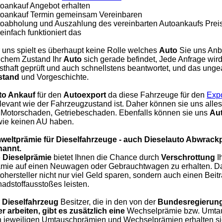
oankauf Angebot erhalten
oankauf Termin gemeinsam Vereinbaren
oabholung und Auszahlung des vereinbarten Autoankaufs Prei
einfach funktioniert das
 uns spielt es überhaupt keine Rolle welches
Auto
Sie uns Anbi
chem Zustand Ihr
Auto
sich gerade befindet, Jede Anfrage wi
sthaft geprüft und auch schnellstens beantwortet, und das unge
stand
und Vorgeschichte.
to Ankauf
für den
Autoexport
da diese Fahrzeuge für den
Expo
elevant wie der Fahrzeugzustand ist. Daher können sie uns all
 Motorschaden, Getriebeschaden. Ebenfalls können sie uns
Aut
ie keinen AU haben.
weltprämie für Dieselfahrzeuge - auch Dieselauto Abwrack
nannt.
e
Dieselprämie
bietet Ihnen die Chance durch
Verschrottung
I
mie auf einen Neuwagen oder Gebrauchtwagen zu erhalten. Da
ohersteller nicht nur viel Geld sparen, sondern auch einen Beit
adstoffausstoßes leisten.
r
Dieselfahrzeug
Besitzer, die in den von der
Bundesregierung
r arbeiten, gibt es zusätzlich eine
Wechselprämie bzw. Umtaus
 jeweiligen Umtauschprämien und Wechselprämien erhalten sie b