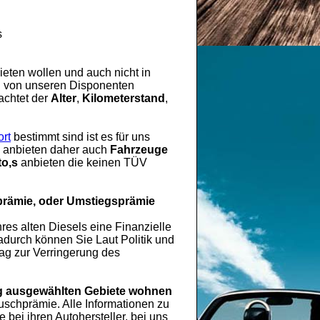
s
eten wollen und auch nicht in
rd von unseren Disponenten
achtet der
Alter
,
Kilometerstand
,
rt
bestimmt sind ist es für uns
es anbieten daher auch
Fahrzeuge
o,s
anbieten die keinen TÜV
prämie, oder Umstiegsprämie
hres alten Diesels eine Finanzielle
durch können Sie Laut Politik und
rag zur Verringerung des
 ausgewählten Gebiete wohnen
chprämie. Alle Informationen zu
ei ihren Autohersteller, bei uns