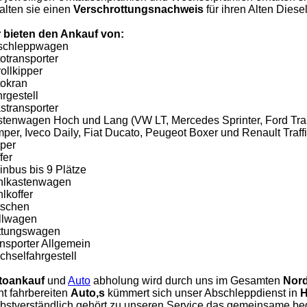
alten sie einen
Verschrottungsnachweis
für ihren Alten Diesel
 bieten den Ankauf von:
schleppwagen
otransporter
ollkipper
okran
rgestell
stransporter
tenwagen Hoch und Lang (VW LT, Mercedes Sprinter, Ford Tran
per, Iveco Daily, Fiat Ducato, Peugeot Boxer und Renault Traffi
per
fer
inbus bis 9 Plätze
hlkastenwagen
lkoffer
tschen
llwagen
ttungswagen
nsporter Allgemein
hselfahrgestell
toankauf
und
Auto
abholung wird durch uns im Gesamten
Nord
ht fahrbereiten
Auto,s
kümmert sich unser Abschleppdienst in
H
bstverständlich gehört zu unseren Service das gemeinsame be