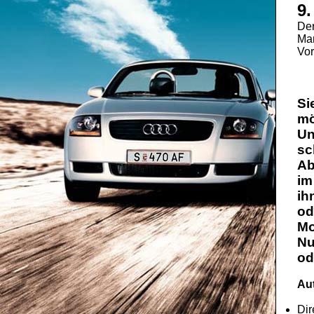
9.
De
Mar
Vor
Si
mö
Un
sc
Ab
im
ih
od
Mo
Nu
od
Aut
Dir