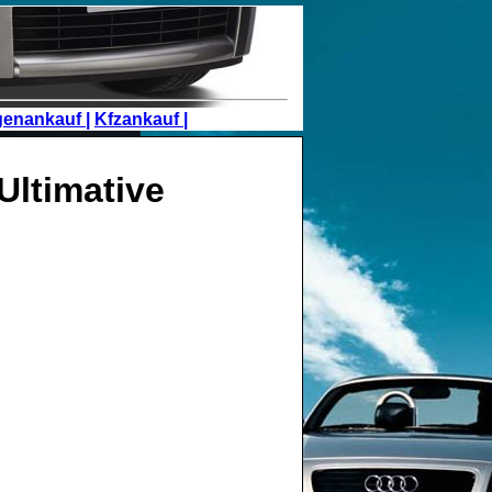
genankauf |
Kfzankauf |
Ultimative