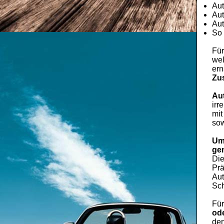
Aut
Aut
Aut
So 
Für
wel
ern
Zu
Au
irr
mit
sow
Um
ge
Di
Prä
Aut
Sch
Fü
ode
den