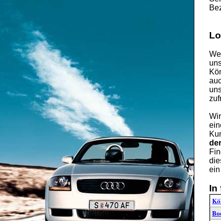
Bez
Lo
Wen
uns
Kön
auc
uns
zuf
Wir
ein
Kun
de
Fin
die
ein
In
Kö
Bo