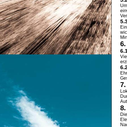
Um 
ein
Ver
5.
Ein
wic
Min
6.
6.
Vie
erz
6.
Ehr
Ges
7
Lok
Dur
Aut
8.
Die
Ele
Nac