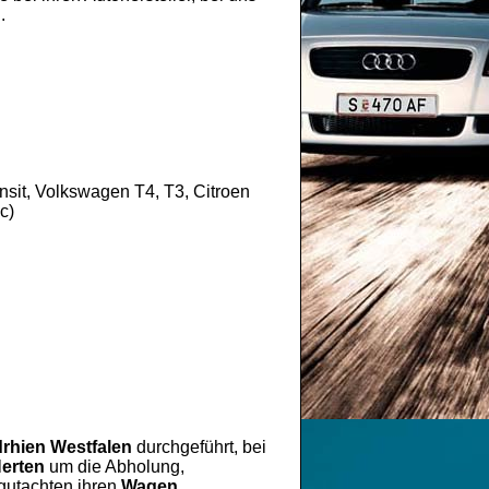
.
sit, Volkswagen T4, T3, Citroen
c)
rhien Westfalen
durchgeführt, bei
erten
um die Abholung,
gutachten ihren
Wagen
.