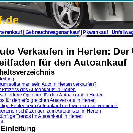
f.de
terankauf |
Gebrauchtwagenankauf |
Pkwankauf |
Unfallwa
uto Verkaufen in Herten: Der 
eitfaden für den Autoankauf
haltsverzeichnis
leitung
um sollte man sein Auto in Herten verkaufen?
 Prozess des Autoankaufs in Herten
schiedene Optionen für den Autoankauf in Herten
ps für den erfolgreichen Autoverkauf in Herten
fige Fehler beim Autoankauf und wie man sie vermeidet
erteneinschätzungen zum Autoankauf in Herten
ünftige Trends im Autoankauf in Herten
it
 Einleitung