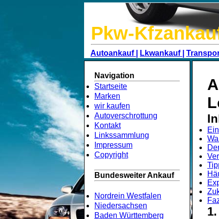
Pkw-Kfzankau
Autoankauf |
Lkwankauf |
Transpor
Navigation
A
Startseite
Marken
L
wir kaufen
Autoverschrottung
In
Kontakt
Ein
Linkssammlung
War
Impressum
Der
Copyright
Ver
Tip
Häu
Bundesweiter Ankauf
Exp
Zuk
Nordrein Westfalen
Faz
Niedersachsen
1.
Baden Württemberg