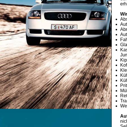
erh
Wir
Ab
Aut
Abr
Aut
Fah
Gla
Kas
Jum
Kip
Kof
Kle
Kü
Küh
Pri
Mü
Re
Tra
Wec
Au
nic
Sel