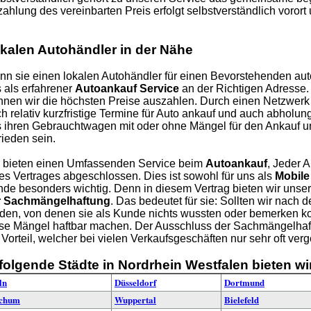
ahlung des vereinbarten Preis erfolgt selbstverständlich vorort 
kalen Autohändler in der Nähe
n sie einen lokalen Autohändler für einen Bevorstehenden aut
 als erfahrener
Autoankauf Service
an der Richtigen Adresse
nen wir die höchsten Preise auszahlen. Durch einen Netzwerk
h relativ kurzfristige Termine für Auto ankauf und auch abholu
 ihren Gebrauchtwagen mit oder ohne Mängel für den Ankauf u
rieden sein.
 bieten einen Umfassenden Service beim
Autoankauf
, Jeder 
es Vertrages abgeschlossen. Dies ist sowohl für uns als
Mobile
de besonders wichtig. Denn in diesem Vertrag bieten wir uns
r Sachmängelhaftung
. Das bedeutet für sie: Sollten wir nach
den, von denen sie als Kunde nichts wussten oder bemerken kon
se Mängel haftbar machen. Der Ausschluss der Sachmängelhaft
 Vorteil, welcher bei vielen Verkaufsgeschäften nur sehr oft ver
 folgende Städte in Nordrhein Westfalen bieten wi
ln
Düsseldorf
Dortmund
chum
Wuppertal
Bielefeld