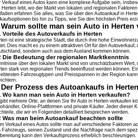
 Verkauf eines Autos kann eine komplexe Aufgabe sein, insbes
 Herten lebt, wo der Markt von lokalen und regionalen Faktoren 
tfaden erfahren Sie alles, was Sie über den Autoankauf in Her
kaufsoptionen bis hin zu Tipps, wie Sie den höchsten Preis erz
 Warum sollte man sein Auto in Herten
1 Vorteile des Autoverkaufs in Herten
ten ist eine strategische Stadt, die durch ihre hohe Einwohnerz
tet. Dies macht es zu einem attraktiven Ort für den Autoverkauf, 
tschland, sondern auch aus dem Ausland kommen können.
2 Die Bedeutung der regionalen Marktkenntnis
ntnisse über den lokalen Markt sind von unschätzbarem Wert, d
ten stark von regionalen Trends beeinflusst werden können. Ein
iebtesten Fahrzeugtypen und Preisspannen in der Region kann
eichtern.
 Der Prozess des Autoankaufs in Herte
1 Wo kann man sein Auto in Herten verkaufen?
gibt mehrere Orte, an denen Sie Ihr Auto in Herten verkaufen 
ohändler, Online-Plattformen und private Käufer. Jeder dieser 
hteile, die wir im Folgenden detailliert besprechen werden.
2 Was man beim Autoankauf beachten sollte
m Verkauf eines Autos sollte man auf verschiedene Faktoren ac
 Fahrzeugs, seinen Zustand und die Nachfrage nach dem spezi
bereitung kann den Verkaufsprozess erheblich beschleunigen.