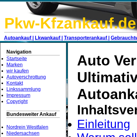
Pkw-Kfzankauf.de
Autoankauf |
Lkwankauf |
Transporterankauf |
Gebraucht
Navigation
Auto Ver
Startseite
Marken
wir kaufen
Ultimati
Autoverschrottung
Kontakt
Autoank
Linkssammlung
Impressum
Copyright
Inhaltsve
Bundesweiter Ankauf
Einleitung
Nordrein Westfalen
Niedersachsen