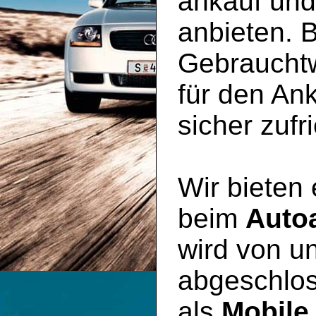
ankauf un
anbieten. B
Gebraucht
für den An
sicher zufr
Wir bieten
beim
Auto
wird von un
abgeschlos
als
Mobile