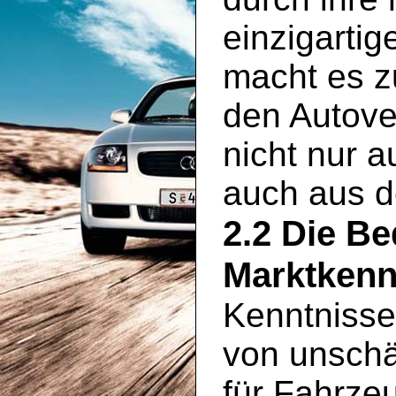
einzigartig
macht es zu
den Autove
nicht nur 
auch aus 
2.2 Die B
Marktkenn
Kenntnisse
von unschä
für Fahrze