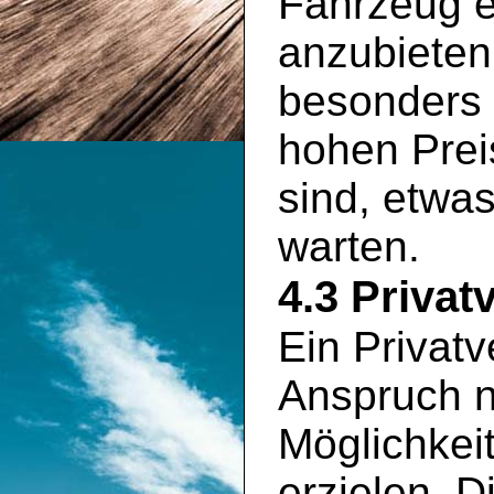
Fahrzeug e
anzubieten
besonders 
hohen Prei
sind, etwa
warten.
4.3 Privat
Ein Privatv
Anspruch n
Möglichkei
erzielen. D