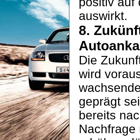
positiv au
auswirkt.
8. Zukünf
Autoanka
Die Zukunf
wird vorau
wachsenden
geprägt se
bereits na
Nachfrage