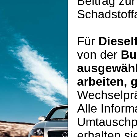
Beitrag zu
Schadstoff
Für
Diesel
von der
Bu
ausgewähl
arbeiten, 
Wechselpr
Alle Inform
Umtauschp
erhalten si