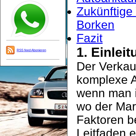
Zukünftige
Borken
Fazit
1. Einlei
RSS feed Abonieren
Der Verkau
komplexe A
wenn man i
wo der Mar
Faktoren be
Leitfaden e