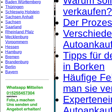
Warum soll
Baden Württemberg
Thüringen
verkaufen?
Schleswig Holstein
Sachsen Anhalt
Der Prozes
Sachsen
Saarland
Verschiede
Rheinland Pfalz
Mecklenburg
Autoankauf
Vorpommern
Hessen
Hamburg
Tipps für d
Bremen
Brandenburg
in Borken
Berlin
Bayern
Häufige Fe
man sie ve
Expertene
Autoankauf