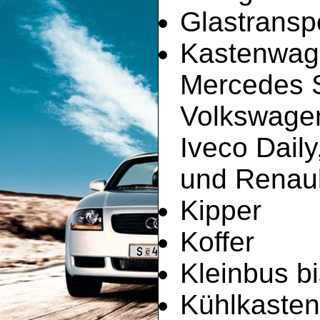
Glastransp
Kastenwag
Mercedes Sp
Volkswagen
Iveco Dail
und Renault
Kipper
Koffer
Kleinbus bi
Kühlkaste