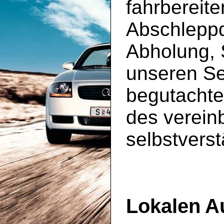
fahrbereit
Abschleppd
Abholung, 
unseren S
begutachte
des vereinb
selbstverst
Lokalen A