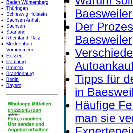
Warum soll
Baden Württemberg
Thüringen
Baesweiler
Schleswig Holstein
Sachsen Anhalt
Der Prozes
Sachsen
Saarland
Baesweiler
Rheinland Pfalz
Mecklenburg
Verschiede
Vorpommern
Hessen
Hamburg
Autoankauf
Bremen
Brandenburg
Tipps für d
Berlin
Bayern
in Baeswei
Häufige Fe
man sie ve
Expertene