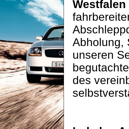
Westfalen
fahrbereit
Abschleppd
Abholung, 
unseren S
begutachte
des vereinb
selbstverst