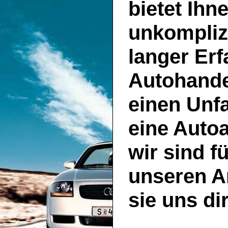
bietet Ihn
unkompliz
langer Er
Autohande
einen Unf
eine Auto
wir sind f
unseren A
sie uns di