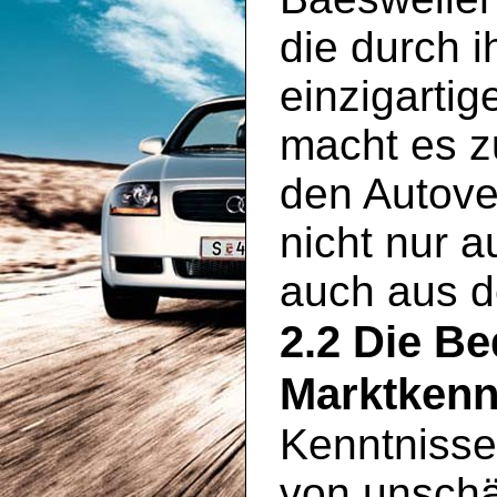
die durch 
einzigartig
macht es zu
den Autove
nicht nur 
auch aus 
2.2 Die B
Marktkenn
Kenntnisse
von unschä