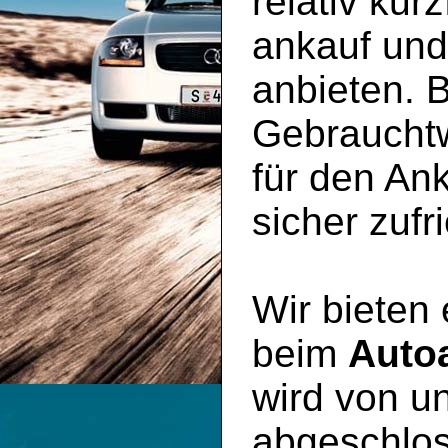
relativ kur
ankauf un
anbieten. B
Gebraucht
für den An
sicher zufr
Wir bieten
beim
Auto
wird von un
abgeschlos