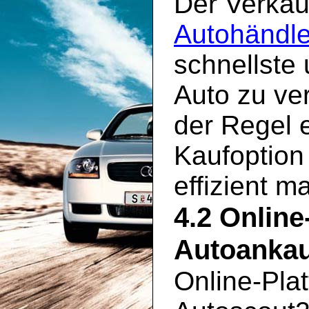
Der Verkau
Autohändle
schnellste
Auto zu ve
der Regel 
Kaufoption
effizient m
4.2 Online
Autoankau
Online-Pla