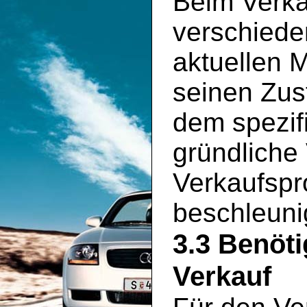
Beim Verka
verschiede
aktuellen 
seinen Zus
dem spezif
gründliche
Verkaufspr
beschleuni
3.3 Benöt
Verkauf