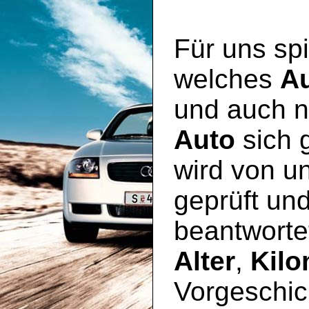
Für uns spi
welches
A
und auch n
Auto
sich 
wird von u
geprüft un
beantworte
Alter
,
Kilo
Vorgeschic