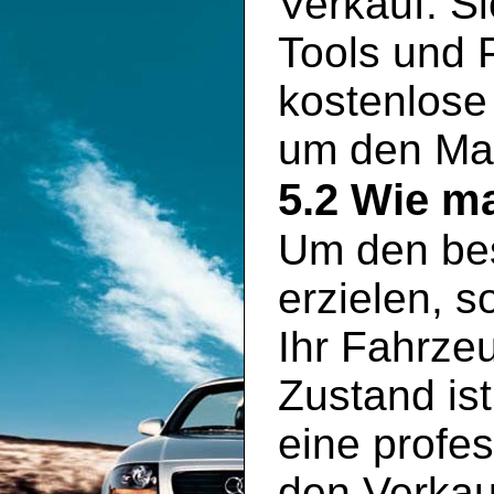
Verkauf. S
Tools und P
kostenlose
um den Mar
5.2 Wie ma
Um den bes
erzielen, s
Ihr Fahrze
Zustand is
eine profe
den Verkauf