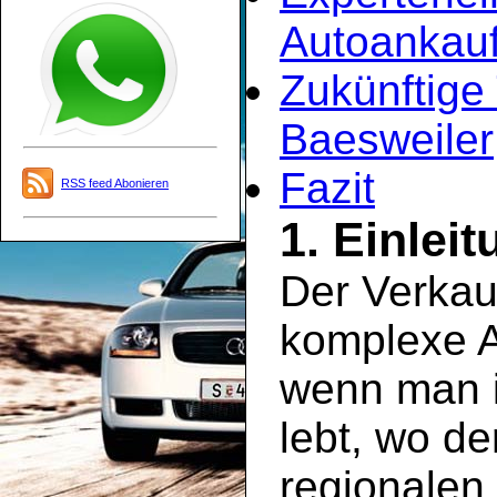
Autoankauf
Zukünftige
Baesweiler
Fazit
RSS feed Abonieren
1. Einlei
Der Verkau
komplexe A
wenn man i
lebt, wo de
regionalen 