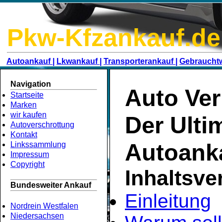
Pkw-Kfzankauf.de
Autoankauf |
Lkwankauf |
Transporterankauf |
Gebraucht
Navigation
Auto Ver
Startseite
Marken
wir kaufen
Der Ulti
Autoverschrottung
Kontakt
Autoank
Linkssammlung
Impressum
Copyright
Inhaltsve
Bundesweiter Ankauf
Einleitung
Nordrein Westfalen
Niedersachsen