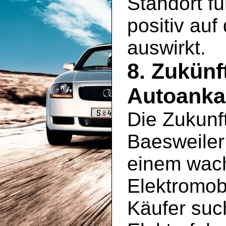
Standort fü
positiv au
auswirkt.
8. Zukünf
Autoankau
Die Zukunf
Baesweiler 
einem wac
Elektromobi
Käufer suc