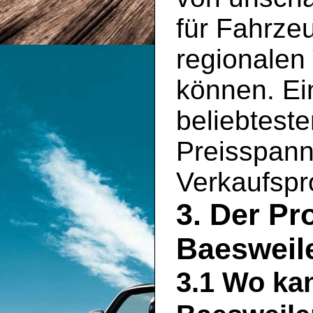
für Fahrze
regionalen
können. Ein
beliebtest
Preisspann
Verkaufspro
3. Der Pr
Baesweil
3.1 Wo ka