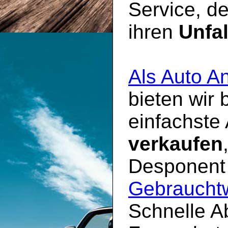
Service, d
ihren
Unfa
Als Auto A
bieten wir
einfachste
verkaufen
Desponent 
Gebrauchtw
Schnelle A