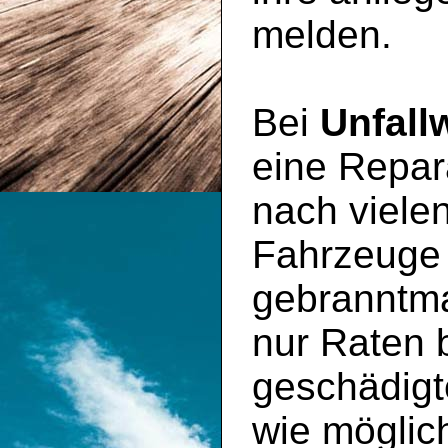
melden.
Bei
Unfall
eine Repara
nach viele
Fahrzeuge
gebranntma
nur Raten 
geschädig
wie möglic