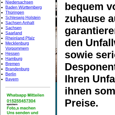
Niedersachsen
bequem v
Baden Württemberg
Thüringen
zuhause a
Schleswig Holstein
Sachsen Anhalt
garantiere
Sachsen
Saarland
Rheinland Pfalz
den
Unfal
Mecklenburg
Vorpommern
sowie ser
Hessen
Hamburg
Desponent
Bremen
Brandenburg
Berlin
Ihren Unf
Bayern
ihnen som
Preise.