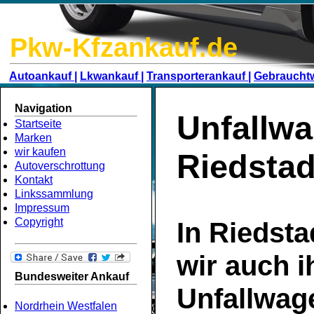
Pkw-Kfzankauf.de
Autoankauf |
Lkwankauf |
Transporterankauf |
Gebraucht
Navigation
Unfallwa
Startseite
Marken
wir kaufen
Riedstad
Autoverschrottung
Kontakt
Linkssammlung
Impressum
Copyright
In Riedsta
wir auch i
Bundesweiter Ankauf
Unfallwag
Nordrhein Westfalen