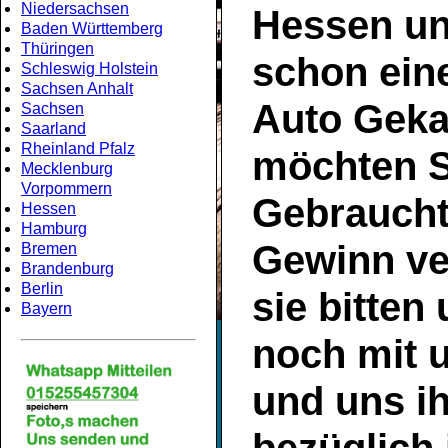
Niedersachsen
Hessen
un
Baden Württemberg
Thüringen
schon ein
Schleswig Holstein
Sachsen Anhalt
Auto Geka
Sachsen
Saarland
Rheinland Pfalz
möchten S
Mecklenburg
Vorpommern
Gebrauch
Hessen
Hamburg
Gewinn ve
Bremen
Brandenburg
Berlin
sie bitten
Bayern
noch mit 
und uns ih