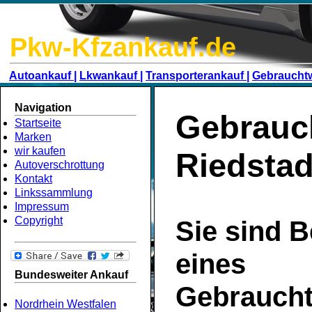
Pkw-Kfzankauf.de
Autoankauf |
Lkwankauf |
Transporterankauf |
Gebraucht
Navigation
Gebrauc
Startseite
Marken
wir kaufen
Riedstad
Autoverschrottung
Kontakt
Linkssammlung
Impressum
Copyright
Sie sind B
eines
Bundesweiter Ankauf
Gebrauch
Nordrhein Westfalen