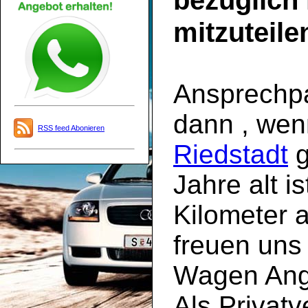
bezüglich
mitzuteile
Ansprechpar
dann , we
RSS feed Abonieren
Riedstadt
g
Jahre alt i
Kilometer a
freuen uns 
Wagen Ange
Als Privatv