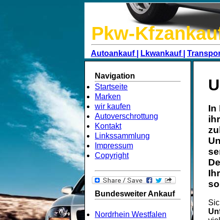
Pkw-Kfzankau
Autoankauf |
Lkwankauf |
Transpor
Navigation
U
Startseite
Marken
wir kaufen
In
Autoverschrottung
ih
Kontakt
zu
Linkssammlung
Un
Impressum
se
Copyright
De
Ih
so
Bundesweiter Ankauf
Sic
Un
Nordrhein Westfalen