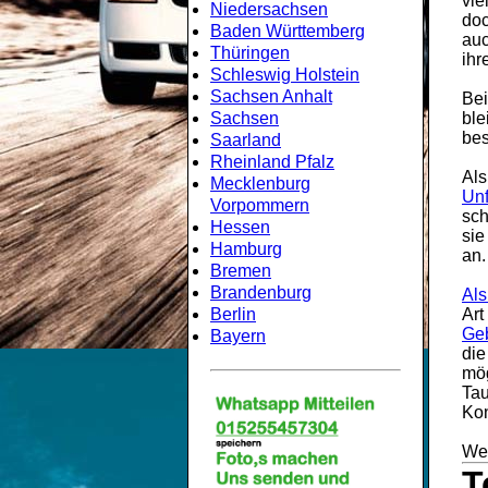
vie
Niedersachsen
doc
Baden Württemberg
au
Thüringen
ihr
Schleswig Holstein
Sachsen Anhalt
Be
Sachsen
ble
bes
Saarland
Rheinland Pfalz
Als
Mecklenburg
Unf
Vorpommern
sch
Hessen
sie
Hamburg
an.
Bremen
Brandenburg
Als
Berlin
Art
Geb
Bayern
die
mög
Tau
Kon
Wei
T