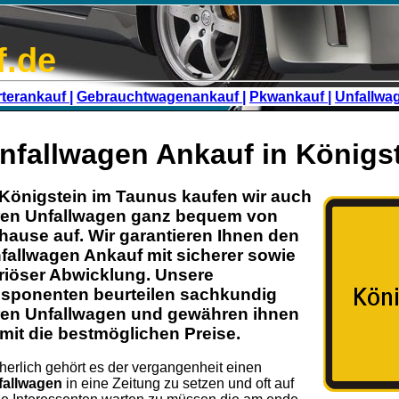
f.de
terankauf |
Gebrauchtwagenankauf |
Pkwankauf |
Unfallwa
nfallwagen Ankauf in Königs
 Königstein im Taunus kaufen wir auch
ren
Unfallwagen
ganz bequem von
hause auf. Wir garantieren Ihnen den
fallwagen Ankauf
mit sicherer sowie
riöser Abwicklung. Unsere
sponenten beurteilen sachkundig
ren Unfallwagen und gewähren ihnen
mit die bestmöglichen Preise.
herlich gehört es der vergangenheit einen
fallwagen
in eine Zeitung zu setzen und oft auf