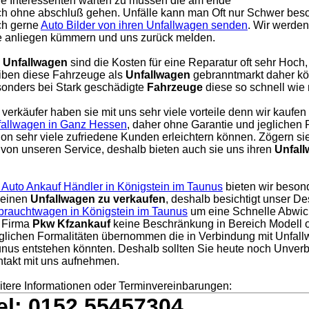
le Interessenten warten zu müssen die am ende
h ohne abschluß gehen. Unfälle kann man Oft nur Schwer besc
ch gerne
Auto Bilder von ihren Unfallwagen senden
. Wir werde
e anliegen kümmern und uns zurück melden.
i
Unfallwagen
sind die Kosten für eine Reparatur oft sehr Hoch,
iben diese Fahrzeuge als
Unfallwagen
gebranntmarkt daher kö
onders bei Stark geschädigte
Fahrzeuge
diese so schnell wie
 verkäufer haben sie mit uns sehr viele vorteile denn wir kaufen
allwagen in Ganz Hessen
, daher ohne Garantie und jeglichen
on sehr viele zufriedene Kunden erleichtern können. Zögern sie
 von unseren Service, deshalb bieten auch sie uns ihren
Unfal
 Auto Ankauf Händler in Königstein im Taunus
bieten wir besond
 einen
Unfallwagen zu verkaufen
, deshalb besichtigt unser D
rauchtwagen in Königstein im Taunus
um eine Schnelle Abwick
 Firma
Pkw Kfzankauf
keine Beschränkung in Bereich Modell od
lichen Formalitäten übernommen die in Verbindung mit Unfall
nus entstehen könnten. Deshalb sollten Sie heute noch Unverb
takt mit uns aufnehmen.
tere Informationen oder Terminvereinbarungen:
el: 0152 55457304