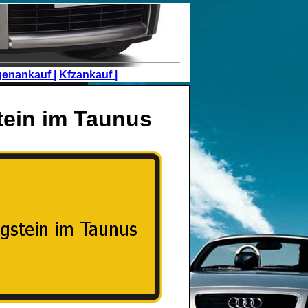
genankauf |
Kfzankauf |
tein im Taunus