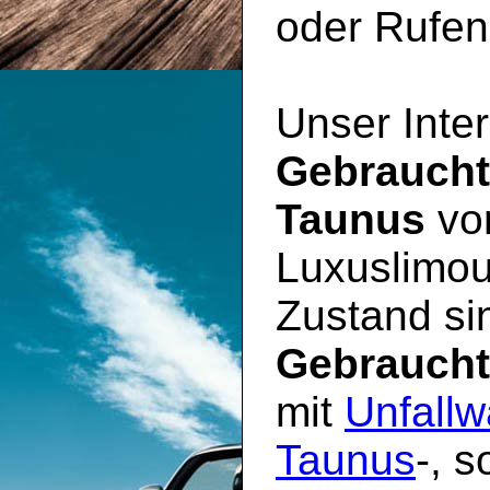
oder Rufen 
Unser Inter
Gebrauch
Taunus
vom
Luxuslimou
Zustand sin
Gebrauch
mit
Unfallw
Taunus
-, 