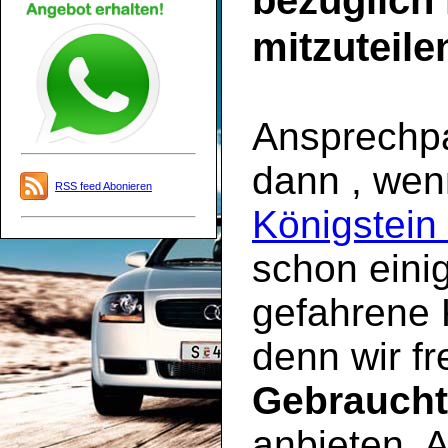
bezüglich
mitzuteile
Ansprechpar
dann , we
RSS feed Abonieren
Königstein
schon einig
gefahrene 
denn wir fr
Gebraucht
anbieten. 