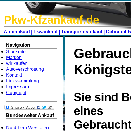
Pkw-Kfzankauf.de
Autoankauf |
Lkwankauf |
Transporterankauf |
Gebraucht
Navigation
Gebrauc
Startseite
Marken
wir kaufen
Königste
Autoverschrottung
Kontakt
Linkssammlung
Impressum
Copyright
Sie sind B
eines
Bundesweiter Ankauf
Gebrauch
Nordrhein Westfalen