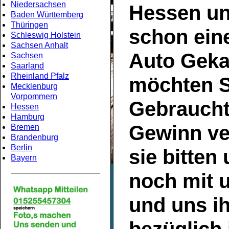
Niedersachsen
Hessen
un
Baden Württemberg
Thüringen
schon ein
Schleswig Holstein
Sachsen Anhalt
Auto Geka
Sachsen
Saarland
Rheinland Pfalz
möchten S
Mecklenburg
Vorpommern
Gebrauch
Hessen
Hamburg
Gewinn ve
Bremen
Brandenburg
Berlin
sie bitten
Bayern
noch mit 
und uns ih