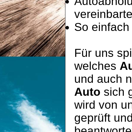
Autoabhol
vereinbart
So einfach 
Für uns spi
welches
A
und auch n
Auto
sich 
wird von u
geprüft un
beantworte