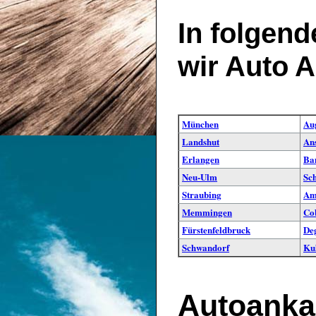
In folgend
wir Auto A
München
Au
Landshut
An
Erlangen
Ba
Neu-Ulm
Sc
Straubing
Am
Memmingen
Co
Fürstenfeldbruck
De
Schwandorf
Ku
Autoankau