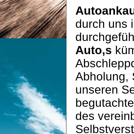
Autoankau
durch uns
durchgeführ
Auto,s
küm
Abschleppd
Abholung, 
unseren S
begutachte
des vereinb
Selbstverst