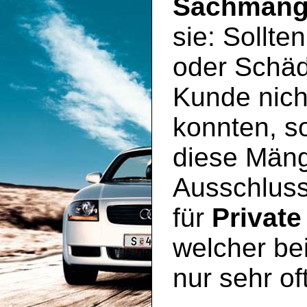
Sachmäng
sie: Sollte
oder Schäd
Kunde nich
konnten, so
diese Mäng
Ausschluss
für
Private
welcher be
nur sehr of