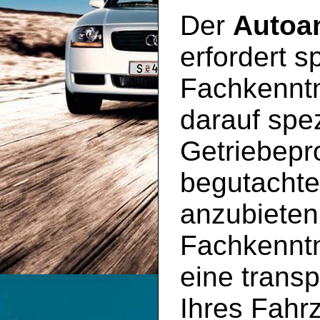
Der
Autoa
erfordert s
Fachkenntn
darauf spez
Getriebep
begutachte
anzubieten
Fachkenntn
eine trans
Ihres Fahr