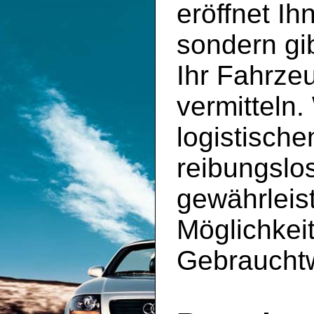
eröffnet Ih
sondern gib
Ihr Fahrze
vermitteln
logistische
reibungslo
gewährleis
Möglichkei
Gebrauchtw