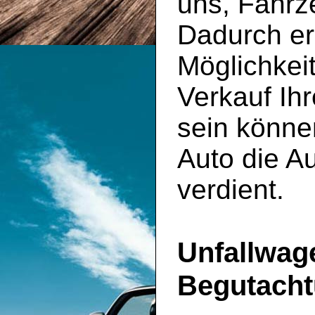
uns, Fahrze
Dadurch er
Möglichkeit
Verkauf Ih
sein können
Auto die Au
verdient.
Unfallwag
Begutach