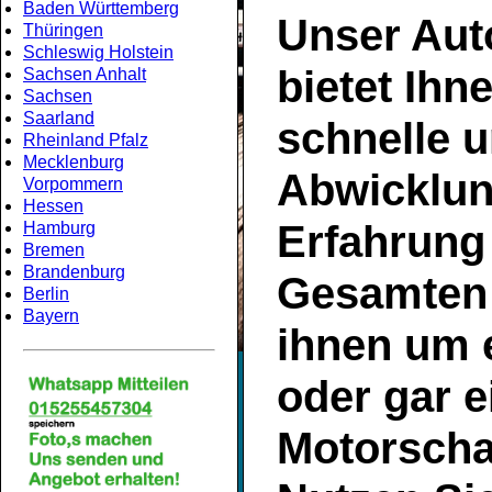
Baden Württemberg
Unser
Aut
Thüringen
Schleswig Holstein
bietet Ihn
Sachsen Anhalt
Sachsen
Saarland
schnelle u
Rheinland Pfalz
Mecklenburg
Abwicklun
Vorpommern
Hessen
Erfahrung
Hamburg
Bremen
Brandenburg
Gesamte
Berlin
Bayern
ihnen um 
oder gar e
Motorsch