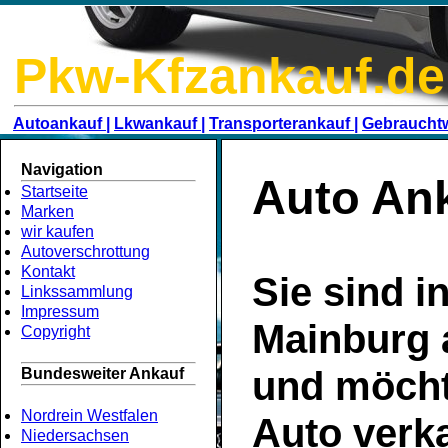
Pkw-Kfzankauf.de
Autoankauf |
Lkwankauf |
Transporterankauf |
Gebraucht
Navigation
Auto Ank
Startseite
Marken
wir kaufen
Autoverschrottung
Kontakt
Sie sind i
Linkssammlung
Impressum
Mainburg
Copyright
und möcht
Bundesweiter Ankauf
Nordrein Westfalen
Auto
verk
Niedersachsen