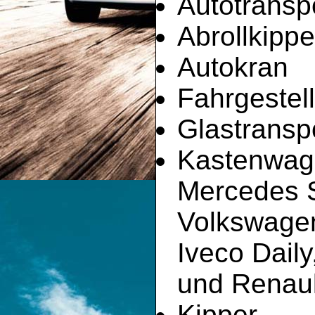
Autotransp
Abrollkippe
Autokran
Fahrgestell
Glastransp
Kastenwag
Mercedes Sp
Volkswagen
Iveco Dail
und Renault
Kipper