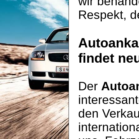
wir behande
Respekt, de
Autoankau
findet n
Der
Autoa
interessant
den Verkau
internatio