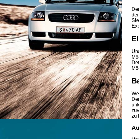
De
de
Sie
Exp
Ei
Un
Mög
Det
Mög
Ba
Wen
De
unk
zuv
zu 
Au