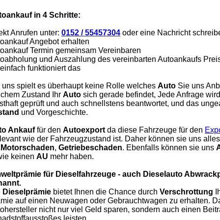
oankauf in 4 Schritte:
ekt Anrufen unter:
0152 / 55457304
oder eine Nachricht schreib
oankauf Angebot erhalten
oankauf Termin gemeinsam Vereinbaren
oabholung und Auszahlung des vereinbarten Autoankaufs Prei
einfach funktioniert das
 uns spielt es überhaupt keine Rolle welches
Auto
Sie uns Anbi
chem Zustand Ihr
Auto
sich gerade befindet, Jede Anfrage wi
sthaft geprüft und auch schnellstens beantwortet, und das unge
stand
und Vorgeschichte.
to Ankauf
für den
Autoexport
da diese Fahrzeuge für den
Expo
elevant wie der Fahrzeugzustand ist. Daher können sie uns all
t
Motorschaden
,
Getriebeschaden
. Ebenfalls können sie uns
wie keinen
AU
mehr haben.
weltprämie für Dieselfahrzeuge - auch Dieselauto Abwrack
nannt.
e
Dieselprämie
bietet Ihnen die Chance durch
Verschrottung
I
mie auf einen Neuwagen oder Gebrauchtwagen zu erhalten. Da
ohersteller nicht nur viel Geld sparen, sondern auch einen Beit
adstoffausstoßes leisten.