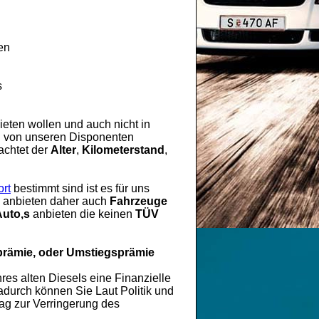
en
s
eten wollen und auch nicht in
rd von unseren Disponenten
achtet der
Alter
,
Kilometerstand
,
rt
bestimmt sind ist es für uns
es anbieten daher auch
Fahrzeuge
Auto,s
anbieten die keinen
TÜV
prämie, oder Umstiegsprämie
hres alten Diesels eine Finanzielle
durch können Sie Laut Politik und
rag zur Verringerung des