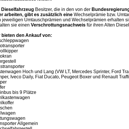
r
Dieselfahrzeug
Besitzer, die in den von der
Bundesregierung
r arbeiten, gibt es zusätzlich eine
Wechselprämie bzw. Umtaus
 jeweiligen Umtauschprämien und Wechselprämien erhalten sie b
alten sie einen
Verschrottungsnachweis
für ihren Alten Diesel
 bieten den Ankauf von:
schleppwagen
otransporter
ollkipper
okran
rgestell
stransporter
tenwagen Hoch und Lang (VW LT, Mercedes Sprinter, Ford Tran
per, Iveco Daily, Fiat Ducato, Peugeot Boxer und Renault Traffi
per
fer
inbus bis 9 Plätze
hlkastenwagen
lkoffer
tschen
llwagen
ttungswagen
nsporter Allgemein
hselfahrgestell