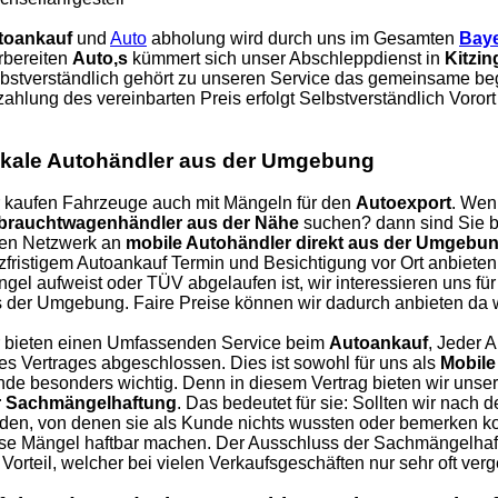
toankauf
und
Auto
abholung wird durch uns im Gesamten
Bay
rbereiten
Auto,s
kümmert sich unser Abschleppdienst in
Kitzin
bstverständlich gehört zu unseren Service das gemeinsame be
ahlung des vereinbarten Preis erfolgt Selbstverständlich Vorort
kale Autohändler aus der Umgebung
 kaufen Fahrzeuge auch mit Mängeln für den
Autoexport
. Wen
brauchtwagenhändler aus der Nähe
suchen? dann sind Sie be
nen Netzwerk an
mobile Autohändler direkt aus der Umgebu
zfristigem Autoankauf Termin und Besichtigung vor Ort anbieten
gel aufweist oder TÜV abgelaufen ist, wir interessieren uns f
 der Umgebung. Faire Preise können wir dadurch anbieten da w
 bieten einen Umfassenden Service beim
Autoankauf
, Jeder 
es Vertrages abgeschlossen. Dies ist sowohl für uns als
Mobile
de besonders wichtig. Denn in diesem Vertrag bieten wir uns
r Sachmängelhaftung
. Das bedeutet für sie: Sollten wir nach
den, von denen sie als Kunde nichts wussten oder bemerken kon
se Mängel haftbar machen. Der Ausschluss der Sachmängelhaft
 Vorteil, welcher bei vielen Verkaufsgeschäften nur sehr oft ver