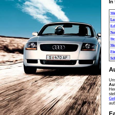
In
Mü
La
Er
Ne
St
Me
Fü
Sc
A
Uns
Au
Her
ste
Ge
auf
Fa