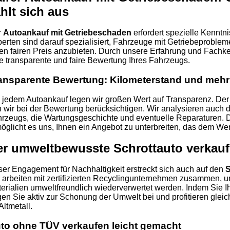
hlt sich aus
r
Autoankauf mit Getriebeschaden
erfordert spezielle Kennt
erten sind darauf spezialisiert, Fahrzeuge mit Getriebeprobl
en fairen Preis anzubieten. Durch unsere Erfahrung und Fachke
e transparente und faire Bewertung Ihres Fahrzeugs.
ansparente Bewertung: Kilometerstand und mehr
 jedem Autoankauf legen wir großen Wert auf Transparenz. Der K
 wir bei der Bewertung berücksichtigen. Wir analysieren auch 
rzeugs, die Wartungsgeschichte und eventuelle Reparaturen.
öglicht es uns, Ihnen ein Angebot zu unterbreiten, das dem Wer
er umweltbewusste Schrottauto verkau
er Engagement für Nachhaltigkeit erstreckt sich auch auf den
S
 arbeiten mit zertifizierten Recyclingunternehmen zusammen, um
erialien umweltfreundlich wiederverwertet werden. Indem Sie Ih
gen Sie aktiv zur Schonung der Umwelt bei und profitieren gleich
 Altmetall.
to ohne TÜV verkaufen leicht gemacht