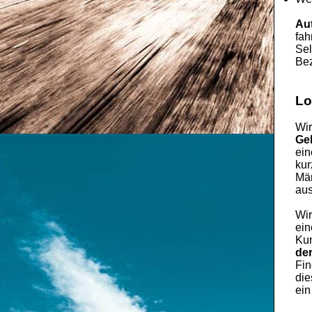
Au
fah
Sel
Bez
Lo
Wir
Ge
ei
kur
Män
aus
Wir
ein
Kun
de
Fin
die
ein