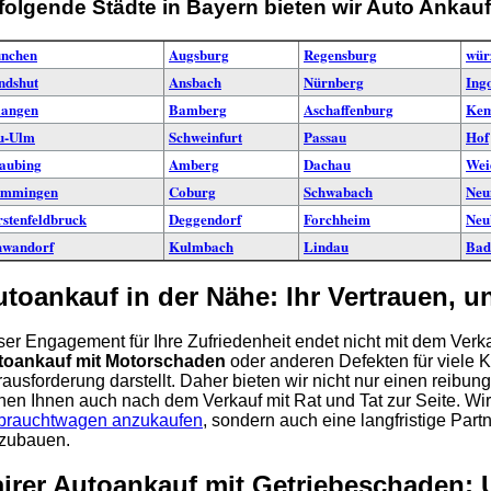
 folgende Städte in Bayern bieten wir Auto Ankauf
nchen
Augsburg
Regensburg
wür
ndshut
Ansbach
Nürnberg
Ingo
langen
Bamberg
Aschaffenburg
Kem
u-Ulm
Schweinfurt
Passau
Hof
raubing
Amberg
Dachau
Wei
mmingen
Coburg
Schwabach
Neu
rstenfeldbruck
Deggendorf
Forchheim
Neu
hwandorf
Kulmbach
Lindau
Bad
utoankauf in der Nähe: Ihr Vertrauen, 
er Engagement für Ihre Zufriedenheit endet nicht mit dem Verka
toankauf mit Motorschaden
oder anderen Defekten für viele
ausforderung darstellt. Daher bieten wir nicht nur einen reibu
hen Ihnen auch nach dem Verkauf mit Rat und Tat zur Seite. Wir s
brauchtwagen anzukaufen
, sondern auch eine langfristige Par
zubauen.
irer Autoankauf mit Getriebeschaden: 