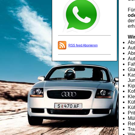
Fü
ode
den
erh
Wir
Ab
RSS feed Abonieren
Aut
Abr
Aut
Fah
Gla
Kas
Jum
Kip
Kof
Kle
Kü
Küh
Pri
Mü
Re
Tra
Wec