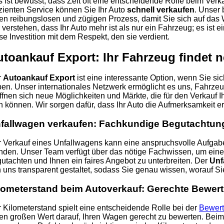
 ist bewusst, dass Zeit oft eine entscheidende Rolle beim Verka
izienten Service können Sie Ihr Auto
schnell verkaufen
. Unser 
en reibungslosen und zügigen Prozess, damit Sie sich auf das
 verstehen, dass Ihr Auto mehr ist als nur ein Fahrzeug; es ist e
se Investition mit dem Respekt, den sie verdient.
utoankauf Export: Ihr Fahrzeug findet
r
Autoankauf Export
ist eine interessante Option, wenn Sie si
en. Unser internationales Netzwerk ermöglicht es uns, Fahrzeu
ffnen sich neue Möglichkeiten und Märkte, die für den Verkauf
n können. Wir sorgen dafür, dass Ihr Auto die Aufmerksamkeit erh
fallwagen verkaufen: Fachkundige Begutachtun
 Verkauf eines Unfallwagens kann eine anspruchsvolle Aufgabe 
den. Unser Team verfügt über das nötige Fachwissen, um eine
utachten und Ihnen ein faires Angebot zu unterbreiten. Der
Unf
 uns transparent gestaltet, sodass Sie genau wissen, worauf Si
lometerstand beim Autoverkauf: Gerechte Bewer
 Kilometerstand spielt eine entscheidende Rolle bei der
Bewert
en großen Wert darauf, Ihren Wagen gerecht zu bewerten. Bei