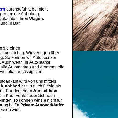
ern
durchgeführt, bei nicht
gen
um die Abholung,
gutachten ihren
Wagen
.
 und in Bar.
n sie einen
i uns richtig. Wir verfügen über
ng
. So können wir Autobesitzer
. Auch wenn ihr Auto starke
ür alle Automarken und Atommodelle
ir Lokal ansässig sind.
Autoankauf wird von uns mittels
 Autohändler
als auch für sie als
eren Kunden einen
Ausschluss
 dem Kauf Fehler oder Schäden
nten, so können wir sie nicht für
ung ist für
Private Autoverkäufer
gessen wird.