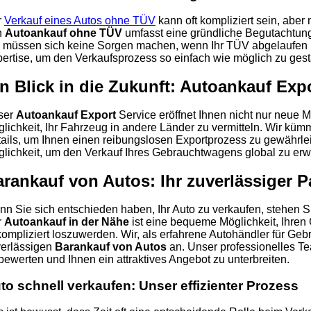
r
Verkauf eines Autos ohne TÜV
kann oft kompliziert sein, aber 
n
Autoankauf ohne TÜV
umfasst eine gründliche Begutachtung 
 müssen sich keine Sorgen machen, wenn Ihr TÜV abgelaufen is
ertise, um den Verkaufsprozess so einfach wie möglich zu gest
n Blick in die Zukunft: Autoankauf Exp
ser
Autoankauf Export
Service eröffnet Ihnen nicht nur neue M
lichkeit, Ihr Fahrzeug in andere Länder zu vermitteln. Wir küm
ails, um Ihnen einen reibungslosen Exportprozess zu gewährlei
lichkeit, um den Verkauf Ihres Gebrauchtwagens global zu erwe
rankauf von Autos: Ihr zuverlässiger P
n Sie sich entschieden haben, Ihr Auto zu verkaufen, stehen S
r
Autoankauf in der Nähe
ist eine bequeme Möglichkeit, Ihre
ompliziert loszuwerden. Wir, als erfahrene Autohändler für Ge
erlässigen
Barankauf von Autos
an. Unser professionelles Tea
bewerten und Ihnen ein attraktives Angebot zu unterbreiten.
to schnell verkaufen: Unser effizienter Prozess