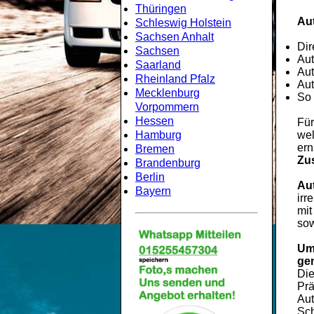
Thüringen
Aut
Schleswig Holstein
Sachsen Anhalt
Dir
Sachsen
Aut
Saarland
Aut
Rheinland Pfalz
Aut
Mecklenburg
So 
Vorpommern
Hessen
Für
Hamburg
wel
ern
Bremen
Zu
Brandenburg
Berlin
Au
Bayern
irr
mi
so
Um
ge
Di
Prä
Aut
Sch