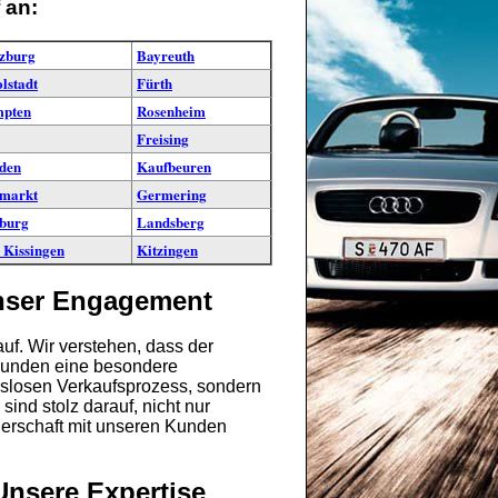
 an:
zburg
Bayreuth
lstadt
Fürth
pten
Rosenheim
Freising
den
Kaufbeuren
markt
Germering
burg
Landsberg
 Kissingen
Kitzingen
unser Engagement
uf. Wir verstehen, dass der
 Kunden eine besondere
ngslosen Verkaufsprozess, sondern
ind stolz darauf, nicht nur
tnerschaft mit unseren Kunden
Unsere Expertise