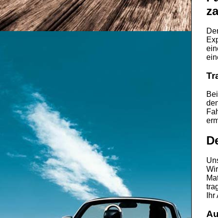
za
De
Exp
ein
ein
Tr
Bei
den
Fah
erm
D
Uns
Wir
Mat
tra
Ihr
Au