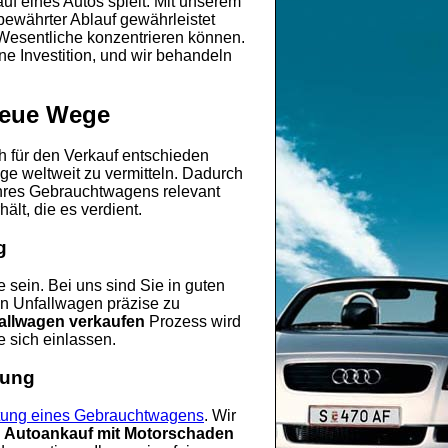
uf eines Autos spielt. Mit unserem
bewährter Ablauf gewährleistet
 Wesentliche konzentrieren können.
ine Investition, und wir behandeln
 neue Wege
ch für den Verkauf entschieden
ge weltweit zu vermitteln. Dadurch
 Ihres Gebrauchtwagens relevant
ält, die es verdient.
g
sein. Bei uns sind Sie in guten
n Unfallwagen präzise zu
allwagen verkaufen
Prozess wird
e sich einlassen.
tung
ung eines Gebrauchtwagens
. Wir
m
Autoankauf mit Motorschaden