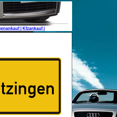
genankauf |
Kfzankauf |