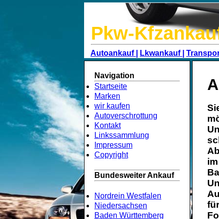
Pkw-Kfzankau
Autoankauf |
Lkwankauf |
Transpor
Navigation
A
Startseite
Marken
wir kaufen
Si
Autoverschrottung
mö
Kontakt
Un
Linkssammlung
sc
Impressum
Ab
Copyright
im
Ba
Bundesweiter Ankauf
Un
Au
Nordrein Westfalen
fü
Niedersachsen
Fo
Baden Württemberg