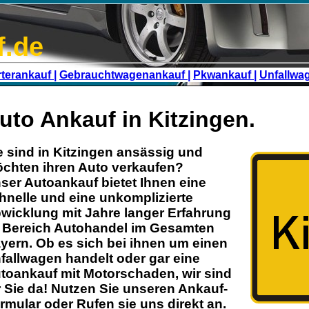
f.de
terankauf |
Gebrauchtwagenankauf |
Pkwankauf |
Unfallwa
uto Ankauf in Kitzingen.
e sind in
Kitzingen
ansässig und
chten ihren
Auto
verkaufen?
ser
Autoankauf
bietet Ihnen eine
hnelle und eine unkomplizierte
wicklung mit Jahre langer Erfahrung
 Bereich
Autohandel
im Gesamten
yern
. Ob es sich bei ihnen um einen
fallwagen handelt oder gar eine
toankauf mit
Motorschaden
, wir sind
r Sie da! Nutzen Sie unseren Ankauf-
rmular oder Rufen sie uns direkt an.