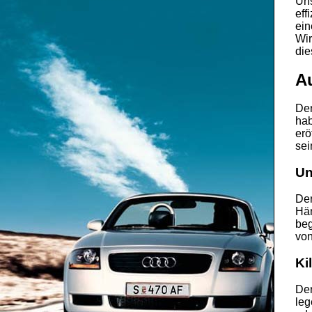
Uns
eff
ein
Wir
die
A
De
hab
erö
sei
Un
Der
Hän
beg
von
Ki
Der
leg