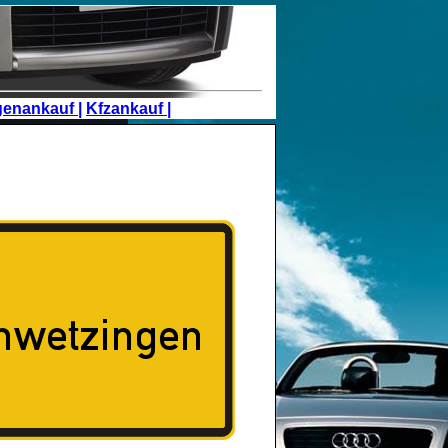
genankauf |
Kfzankauf |