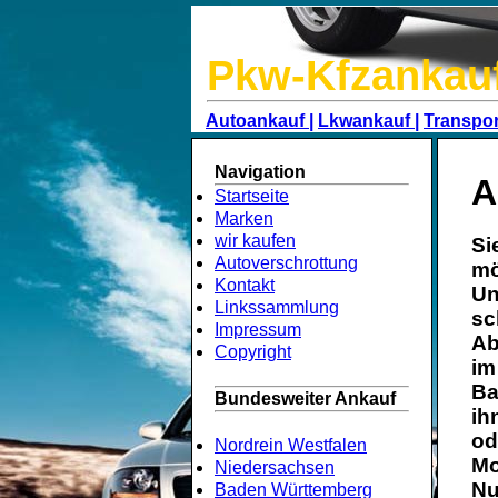
Pkw-Kfzankau
Autoankauf |
Lkwankauf |
Transpor
Navigation
A
Startseite
Marken
wir kaufen
Si
Autoverschrottung
mö
Kontakt
Un
Linkssammlung
sc
Impressum
Ab
Copyright
im
Ba
Bundesweiter Ankauf
ih
od
Nordrein Westfalen
Mo
Niedersachsen
Nu
Baden Württemberg