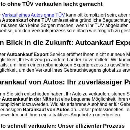
to ohne TÜV verkaufen leicht gemacht
r
Verkauf eines Autos ohne TÜV
kann oft kompliziert sein, aber 
n
Autoankauf ohne TÜV
umfasst eine gründliche Begutachtung 
 müssen sich keine Sorgen machen, wenn Ihr TÜV abgelaufen is
ertise, um den Verkaufsprozess so einfach wie möglich zu gest
n Blick in die Zukunft: Autoankauf Exp
ser
Autoankauf Export
Service eröffnet Ihnen nicht nur neue M
lichkeit, Ihr Fahrzeug in andere Länder zu vermitteln. Wir küm
ails, um Ihnen einen reibungslosen Exportprozess zu gewährlei
lichkeit, um den Verkauf Ihres Gebrauchtwagens global zu erwe
rankauf von Autos: Ihr zuverlässiger P
n Sie sich entschieden haben, Ihr Auto zu verkaufen, stehen S
r
Autoankauf in der Nähe
ist eine bequeme Möglichkeit, Ihre
ompliziert loszuwerden. Wir, als erfahrene Autohändler für Ge
erlässigen
Barankauf von Autos
an. Unser professionelles Tea
bewerten und Ihnen ein attraktives Angebot zu unterbreiten.
to schnell verkaufen: Unser effizienter Prozess