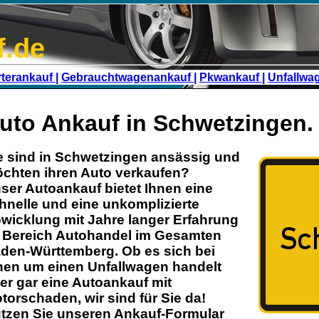
f.de
terankauf |
Gebrauchtwagenankauf |
Pkwankauf |
Unfallwa
uto Ankauf in Schwetzingen.
e sind in
Schwetzingen
ansässig und
chten ihren
Auto
verkaufen?
ser
Autoankauf
bietet Ihnen eine
hnelle und eine unkomplizierte
wicklung mit Jahre langer Erfahrung
 Bereich
Autohandel
im Gesamten
den-Württemberg
. Ob es sich bei
nen um einen Unfallwagen handelt
er gar eine Autoankauf mit
torschaden
, wir sind für Sie da!
tzen Sie unseren Ankauf-Formular