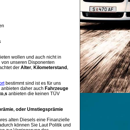
en
s
eten wollen und auch nicht in
rd von unseren Disponenten
achtet der
Alter
,
Kilometerstand
,
rt
bestimmt sind ist es für uns
es anbieten daher auch
Fahrzeuge
o,s
anbieten die keinen TÜV
prämie, oder Umstiegsprämie
hres alten Diesels eine Finanzielle
durch können Sie Laut Politik und