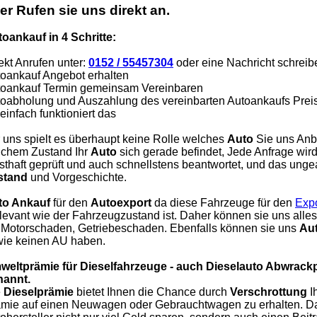
er Rufen sie uns direkt an.
oankauf in 4 Schritte:
ekt Anrufen unter:
0152 / 55457304
oder eine Nachricht schreib
oankauf Angebot erhalten
oankauf Termin gemeinsam Vereinbaren
oabholung und Auszahlung des vereinbarten Autoankaufs Prei
einfach funktioniert das
 uns spielt es überhaupt keine Rolle welches
Auto
Sie uns Anbi
chem Zustand Ihr
Auto
sich gerade befindet, Jede Anfrage wi
sthaft geprüft und auch schnellstens beantwortet, und das unge
stand
und Vorgeschichte.
to Ankauf
für den
Autoexport
da diese Fahrzeuge für den
Expo
elevant wie der Fahrzeugzustand ist. Daher können sie uns all
 Motorschaden, Getriebeschaden. Ebenfalls können sie uns
Aut
ie keinen AU haben.
weltprämie für Dieselfahrzeuge - auch Dieselauto Abwrack
nannt.
e
Dieselprämie
bietet Ihnen die Chance durch
Verschrottung
I
mie auf einen Neuwagen oder Gebrauchtwagen zu erhalten. Da