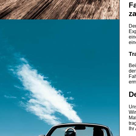
Fa
za
De
Exp
ein
ein
Tr
Bei
den
Fah
erm
D
Uns
Wir
Mat
tra
Ihr