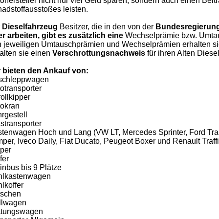
ohersteller nicht nur viel Geld sparen, sondern auch einen Beit
adstoffausstoßes leisten.
r
Dieselfahrzeug
Besitzer, die in den von der
Bundesregierung
r arbeiten, gibt es zusätzlich eine
Wechselprämie bzw. Umtaus
 jeweiligen Umtauschprämien und Wechselprämien erhalten sie b
alten sie einen
Verschrottungsnachweis
für ihren Alten Diesel
 bieten den Ankauf von:
schleppwagen
otransporter
ollkipper
okran
rgestell
stransporter
tenwagen Hoch und Lang (VW LT, Mercedes Sprinter, Ford Tran
per, Iveco Daily, Fiat Ducato, Peugeot Boxer und Renault Traffi
per
fer
inbus bis 9 Plätze
hlkastenwagen
lkoffer
tschen
llwagen
ttungswagen