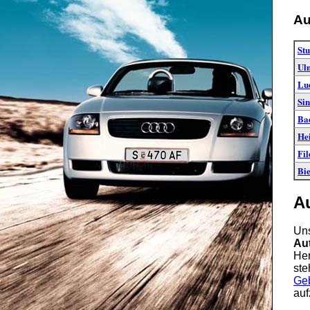
Au
Stu
Ul
Lu
Sin
Ba
He
Fil
Bie
A
Uns
Au
Her
ste
Ge
auf