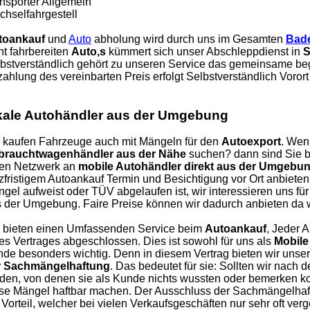
nsporter Allgemein
hselfahrgestell
toankauf
und
Auto
abholung wird durch uns im Gesamten
Bad
ht fahrbereiten
Auto,s
kümmert sich unser Abschleppdienst in
S
bstverständlich gehört zu unseren Service das gemeinsame be
ahlung des vereinbarten Preis erfolgt Selbstverständlich Vorort 
kale Autohändler aus der Umgebung
 kaufen Fahrzeuge auch mit Mängeln für den
Autoexport
. Wen
brauchtwagenhändler aus der Nähe
suchen? dann sind Sie be
nen Netzwerk an
mobile Autohändler direkt aus der Umgebu
zfristigem Autoankauf Termin und Besichtigung vor Ort anbieten
gel aufweist oder TÜV abgelaufen ist, wir interessieren uns f
 der Umgebung. Faire Preise können wir dadurch anbieten da w
 bieten einen Umfassenden Service beim
Autoankauf
, Jeder 
es Vertrages abgeschlossen. Dies ist sowohl für uns als
Mobile
de besonders wichtig. Denn in diesem Vertrag bieten wir uns
r Sachmängelhaftung
. Das bedeutet für sie: Sollten wir nach
den, von denen sie als Kunde nichts wussten oder bemerken kon
se Mängel haftbar machen. Der Ausschluss der Sachmängelhaft
 Vorteil, welcher bei vielen Verkaufsgeschäften nur sehr oft ver