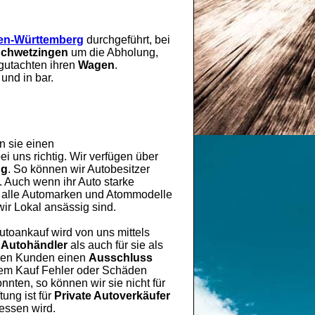
en-Württemberg
durchgeführt, bei
chwetzingen
um die Abholung,
gutachten ihren
Wagen
.
und in bar.
n sie einen
i uns richtig. Wir verfügen über
ng
. So können wir Autobesitzer
. Auch wenn ihr Auto starke
ür alle Automarken und Atommodelle
ir Lokal ansässig sind.
Autoankauf wird von uns mittels
 Autohändler
als auch für sie als
eren Kunden einen
Ausschluss
 dem Kauf Fehler oder Schäden
nten, so können wir sie nicht für
ung ist für
Private Autoverkäufer
gessen wird.