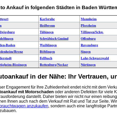
to Ankauf in folgenden Städten in Baden Württe
ttgart
Karlsruhe
Mannheim
m
Heilbronn
Pforzheim
dwigsburg
Tübingen
Villingen/Schw.
delfingen
Schwäbisch Gmünd
Offenburg
den-Baden
Waiblingen
Ravensburg
idenheim/Brenz
Böblingen
Singen
derstadt
Fellbach
Lahr-Schwarzwald
tigheim-Bissingen
Rottenburg/Neckar
Nürtingen
utoankauf in der Nähe: Ihr Vertrauen, 
er Engagement für Ihre Zufriedenheit endet nicht mit dem Verka
toankauf mit Motorschaden
oder anderen Defekten für viele
ausforderung darstellt. Daher bieten wir nicht nur einen reibu
hen Ihnen auch nach dem Verkauf mit Rat und Tat zur Seite. Wir s
brauchtwagen anzukaufen
, sondern auch eine langfristige Par
zubauen.