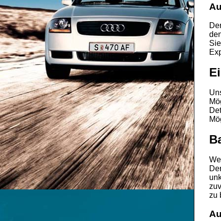
Au
De
de
Sie
Exp
Ei
Un
Mög
Det
Mög
Ba
Wen
De
unk
zuv
zu 
Au