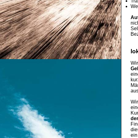
Tra
Wec
Au
nic
Sel
Bez
lo
Wir
Ge
ei
kur
Män
aus
Wir
ein
Kun
de
Fin
die
ein