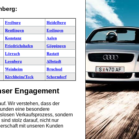
mberg:
Freiburg
Heidelberg
Reutlingen
Esslingen
Konstanz
Aalen
Friedrichshafen
Göppingen
Lörrach
Rastatt
Leonberg
Albstadt
Weinheim
Bruchsal
Kirchheim/Teck
Schorndorf
unser Engagement
uf. Wir verstehen, dass der
 Kunden eine besondere
ngslosen Verkaufsprozess, sondern
ind stolz darauf, nicht nur
tnerschaft mit unseren Kunden