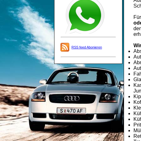
Aut
Sch
Fü
ode
den
erh
Wir
RSS feed Abonieren
Ab
Aut
Abr
Aut
Fah
Gla
Kas
Jum
Kip
Kof
Kle
Kü
Küh
Pri
Mü
Re