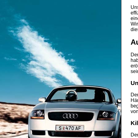
Uns
eff
ein
Wir
die
A
De
hab
erö
sei
Un
Der
Hän
beg
von
Ki
Der