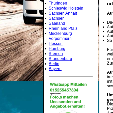
Thüringen
od
Schleswig Holstein
Sachsen Anhalt
Aut
Sachsen
Dir
Saarland
Aut
Rheinland Pfalz
Aut
Mecklenburg
Aut
Vorpommern
So 
Hessen
Hamburg
Für
Bremen
wel
Brandenburg
ern
Zu
Berlin
Bayern
Au
irr
mit
sow
Um
ge
Di
Prä