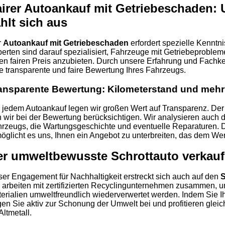
irer Autoankauf mit Getriebeschaden: 
hlt sich aus
r
Autoankauf mit Getriebeschaden
erfordert spezielle Kennt
erten sind darauf spezialisiert, Fahrzeuge mit Getriebeprobl
en fairen Preis anzubieten. Durch unsere Erfahrung und Fachke
e transparente und faire Bewertung Ihres Fahrzeugs.
ansparente Bewertung: Kilometerstand und mehr
 jedem Autoankauf legen wir großen Wert auf Transparenz. Der K
 wir bei der Bewertung berücksichtigen. Wir analysieren auch 
rzeugs, die Wartungsgeschichte und eventuelle Reparaturen.
öglicht es uns, Ihnen ein Angebot zu unterbreiten, das dem Wer
er umweltbewusste Schrottauto verkau
er Engagement für Nachhaltigkeit erstreckt sich auch auf den
S
 arbeiten mit zertifizierten Recyclingunternehmen zusammen, um
erialien umweltfreundlich wiederverwertet werden. Indem Sie Ih
gen Sie aktiv zur Schonung der Umwelt bei und profitieren gleich
 Altmetall.