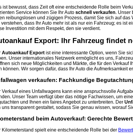
 ist bewusst, dass Zeit oft eine entscheidende Rolle beim Verka
izienten Service können Sie Ihr Auto
schnell verkaufen
. Unser 
en reibungslosen und zügigen Prozess, damit Sie sich auf das
 verstehen, dass Ihr Auto mehr ist als nur ein Fahrzeug; es ist e
se Investition mit dem Respekt, den sie verdient.
utoankauf Export: Ihr Fahrzeug findet
r
Autoankauf Export
ist eine interessante Option, wenn Sie si
en. Unser internationales Netzwerk ermöglicht es uns, Fahrzeu
ffnen sich neue Möglichkeiten und Märkte, die für den Verkauf
n können. Wir sorgen dafür, dass Ihr Auto die Aufmerksamkeit erh
fallwagen verkaufen: Fachkundige Begutachtun
 Verkauf eines Unfallwagens kann eine anspruchsvolle Aufgabe 
den. Unser Team verfügt über das nötige Fachwissen, um eine
utachten und Ihnen ein faires Angebot zu unterbreiten. Der
Unf
 uns transparent gestaltet, sodass Sie genau wissen, worauf Si
lometerstand beim Autoverkauf: Gerechte Bewer
 Kilometerstand spielt eine entscheidende Rolle bei der
Bewert