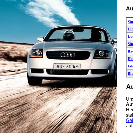
Au
Stu
Ul
Lu
Sin
Ba
He
Fil
Bie
A
Uns
Au
Her
ste
Ge
auf