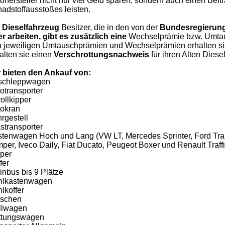
ohersteller nicht nur viel Geld sparen, sondern auch einen Beit
adstoffausstoßes leisten.
r
Dieselfahrzeug
Besitzer, die in den von der
Bundesregierung
r arbeiten, gibt es zusätzlich eine
Wechselprämie bzw. Umtaus
 jeweiligen Umtauschprämien und Wechselprämien erhalten sie b
alten sie einen
Verschrottungsnachweis
für ihren Alten Diesel
 bieten den Ankauf von:
schleppwagen
otransporter
ollkipper
okran
rgestell
stransporter
tenwagen Hoch und Lang (VW LT, Mercedes Sprinter, Ford Tran
per, Iveco Daily, Fiat Ducato, Peugeot Boxer und Renault Traffi
per
fer
inbus bis 9 Plätze
hlkastenwagen
lkoffer
tschen
llwagen
ttungswagen