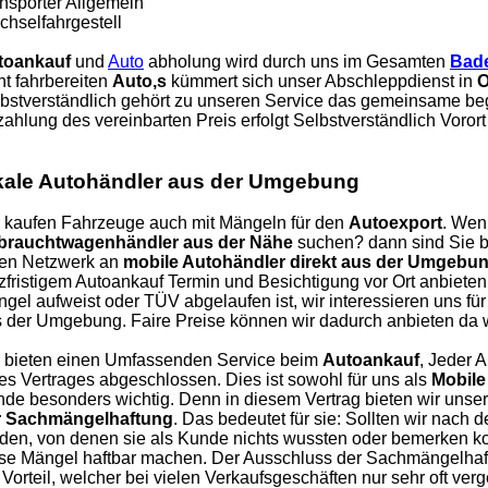
nsporter Allgemein
hselfahrgestell
toankauf
und
Auto
abholung wird durch uns im Gesamten
Bad
ht fahrbereiten
Auto,s
kümmert sich unser Abschleppdienst in
O
bstverständlich gehört zu unseren Service das gemeinsame be
ahlung des vereinbarten Preis erfolgt Selbstverständlich Vorort 
kale Autohändler aus der Umgebung
 kaufen Fahrzeuge auch mit Mängeln für den
Autoexport
. Wen
brauchtwagenhändler aus der Nähe
suchen? dann sind Sie be
nen Netzwerk an
mobile Autohändler direkt aus der Umgebu
zfristigem Autoankauf Termin und Besichtigung vor Ort anbieten
gel aufweist oder TÜV abgelaufen ist, wir interessieren uns f
 der Umgebung. Faire Preise können wir dadurch anbieten da w
 bieten einen Umfassenden Service beim
Autoankauf
, Jeder 
es Vertrages abgeschlossen. Dies ist sowohl für uns als
Mobile
de besonders wichtig. Denn in diesem Vertrag bieten wir uns
r Sachmängelhaftung
. Das bedeutet für sie: Sollten wir nach
den, von denen sie als Kunde nichts wussten oder bemerken kon
se Mängel haftbar machen. Der Ausschluss der Sachmängelhaft
 Vorteil, welcher bei vielen Verkaufsgeschäften nur sehr oft ver