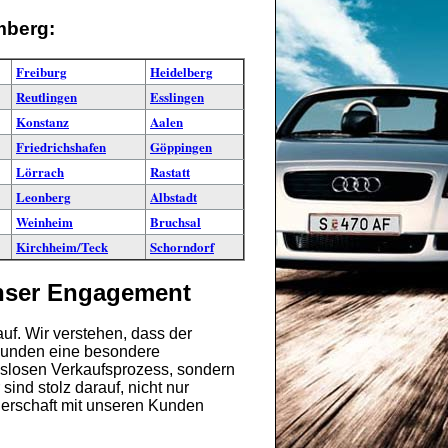
mberg:
Freiburg
Heidelberg
Reutlingen
Esslingen
Konstanz
Aalen
Friedrichshafen
Göppingen
Lörrach
Rastatt
Leonberg
Albstadt
Weinheim
Bruchsal
Kirchheim/Teck
Schorndorf
unser Engagement
uf. Wir verstehen, dass der
 Kunden eine besondere
ngslosen Verkaufsprozess, sondern
ind stolz darauf, nicht nur
tnerschaft mit unseren Kunden