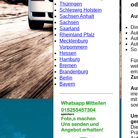
Thüringen
od
Schleswig Holstein
Sachsen Anhalt
Aut
Sachsen
Dir
Saarland
Aut
Rheinland Pfalz
Aut
Mecklenburg
Aut
Vorpommern
So 
Hessen
Hamburg
Für
Bremen
wel
Brandenburg
ern
Zu
Berlin
Bayern
Au
irr
mit
sow
Um
ge
Di
Prä