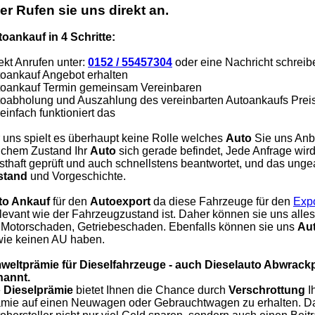
er Rufen sie uns direkt an.
oankauf in 4 Schritte:
ekt Anrufen unter:
0152 / 55457304
oder eine Nachricht schreib
oankauf Angebot erhalten
oankauf Termin gemeinsam Vereinbaren
oabholung und Auszahlung des vereinbarten Autoankaufs Prei
einfach funktioniert das
 uns spielt es überhaupt keine Rolle welches
Auto
Sie uns Anbi
chem Zustand Ihr
Auto
sich gerade befindet, Jede Anfrage wi
sthaft geprüft und auch schnellstens beantwortet, und das unge
stand
und Vorgeschichte.
to Ankauf
für den
Autoexport
da diese Fahrzeuge für den
Expo
elevant wie der Fahrzeugzustand ist. Daher können sie uns all
 Motorschaden, Getriebeschaden. Ebenfalls können sie uns
Aut
ie keinen AU haben.
weltprämie für Dieselfahrzeuge - auch Dieselauto Abwrack
nannt.
e
Dieselprämie
bietet Ihnen die Chance durch
Verschrottung
I
mie auf einen Neuwagen oder Gebrauchtwagen zu erhalten. Da