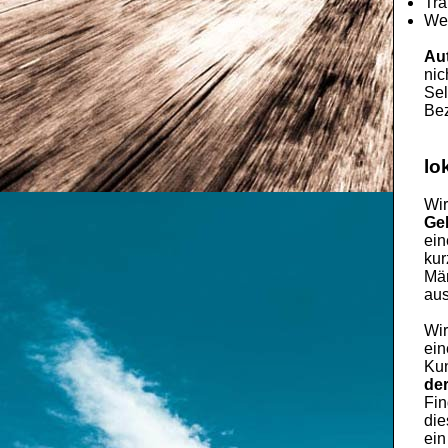
Tra
Wec
Au
nic
Sel
Bez
lo
Wir
Ge
ei
kur
Män
aus
Wir
ein
Kun
de
Fin
die
ein