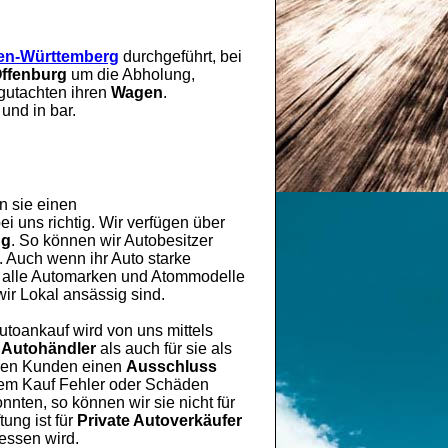
en-Württemberg
durchgeführt, bei
ffenburg
um die Abholung,
gutachten ihren
Wagen
.
und in bar.
n sie einen
i uns richtig. Wir verfügen über
ng
. So können wir Autobesitzer
. Auch wenn ihr Auto starke
ür alle Automarken und Atommodelle
ir Lokal ansässig sind.
Autoankauf wird von uns mittels
 Autohändler
als auch für sie als
eren Kunden einen
Ausschluss
 dem Kauf Fehler oder Schäden
nten, so können wir sie nicht für
ung ist für
Private Autoverkäufer
gessen wird.