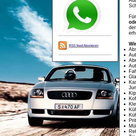
Aut
Sch
Fü
ode
den
erh
Wir
RSS feed Abonieren
Ab
Aut
Abr
Aut
Fah
Gla
Kas
Jum
Kip
Kof
Kle
Kü
Küh
Pri
Mü
Re