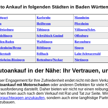
to Ankauf in folgenden Städten in Baden Württe
ttgart
Karlsruhe
Mannheim
m
Heilbronn
Pforzheim
dwigsburg
Tübingen
Villingen/Schw.
delfingen
Schwäbisch Gmünd
Offenburg
den-Baden
Waiblingen
Ravensburg
idenheim/Brenz
Böblingen
Singen
derstadt
Fellbach
Lahr-Schwarzwald
tigheim-Bissingen
Rottenburg/Neckar
Nürtingen
utoankauf in der Nähe: Ihr Vertrauen, 
er Engagement für Ihre Zufriedenheit endet nicht mit dem Verka
toankauf mit Motorschaden
oder anderen Defekten für viele
ausforderung darstellt. Daher bieten wir nicht nur einen reibu
hen Ihnen auch nach dem Verkauf mit Rat und Tat zur Seite. Wir s
brauchtwagen anzukaufen
, sondern auch eine langfristige Par
zubauen.