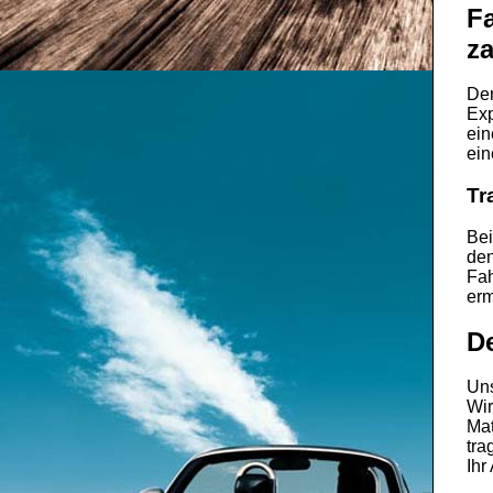
Fa
za
De
Exp
ein
ein
Tr
Bei
den
Fah
erm
D
Uns
Wir
Mat
tra
Ihr