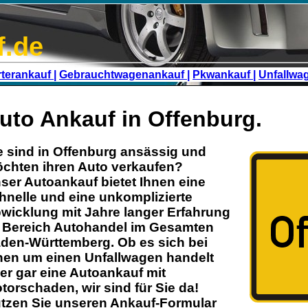
f.de
terankauf |
Gebrauchtwagenankauf |
Pkwankauf |
Unfallwa
uto Ankauf in Offenburg.
e sind in
Offenburg
ansässig und
chten ihren
Auto
verkaufen?
ser
Autoankauf
bietet Ihnen eine
hnelle und eine unkomplizierte
wicklung mit Jahre langer Erfahrung
 Bereich
Autohandel
im Gesamten
den-Württemberg
. Ob es sich bei
nen um einen Unfallwagen handelt
er gar eine Autoankauf mit
torschaden
, wir sind für Sie da!
tzen Sie unseren Ankauf-Formular