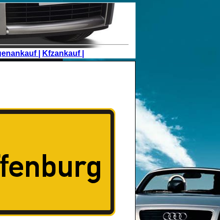
genankauf |
Kfzankauf |