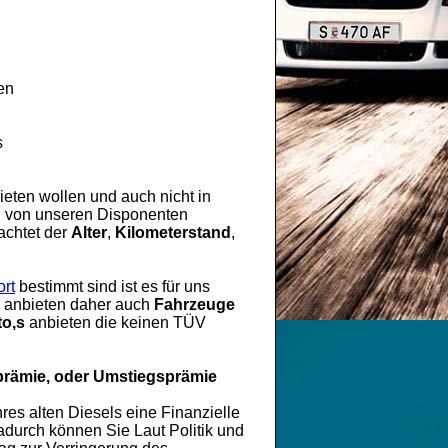
en
s
eten wollen und auch nicht in
rd von unseren Disponenten
achtet der
Alter
,
Kilometerstand
,
rt
bestimmt sind ist es für uns
es anbieten daher auch
Fahrzeuge
o,s
anbieten die keinen TÜV
prämie, oder Umstiegsprämie
hres alten Diesels eine Finanzielle
durch können Sie Laut Politik und