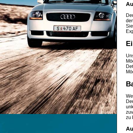
Au
De
de
Sie
Exp
Ei
Un
Mög
Det
Mög
Ba
Wen
De
unk
zuv
zu 
Au