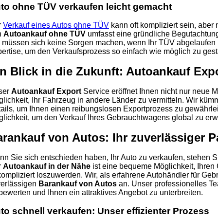
to ohne TÜV verkaufen leicht gemacht
r
Verkauf eines Autos ohne TÜV
kann oft kompliziert sein, aber 
n
Autoankauf ohne TÜV
umfasst eine gründliche Begutachtung 
 müssen sich keine Sorgen machen, wenn Ihr TÜV abgelaufen is
ertise, um den Verkaufsprozess so einfach wie möglich zu gest
n Blick in die Zukunft: Autoankauf Exp
ser
Autoankauf Export
Service eröffnet Ihnen nicht nur neue M
lichkeit, Ihr Fahrzeug in andere Länder zu vermitteln. Wir küm
ails, um Ihnen einen reibungslosen Exportprozess zu gewährlei
lichkeit, um den Verkauf Ihres Gebrauchtwagens global zu erwe
rankauf von Autos: Ihr zuverlässiger P
n Sie sich entschieden haben, Ihr Auto zu verkaufen, stehen S
r
Autoankauf in der Nähe
ist eine bequeme Möglichkeit, Ihre
ompliziert loszuwerden. Wir, als erfahrene Autohändler für Ge
erlässigen
Barankauf von Autos
an. Unser professionelles Tea
bewerten und Ihnen ein attraktives Angebot zu unterbreiten.
to schnell verkaufen: Unser effizienter Prozess