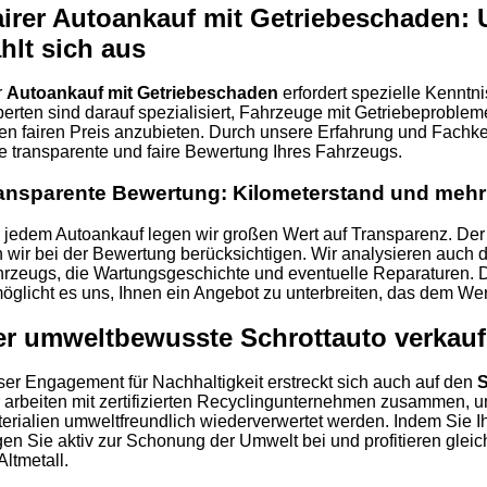
irer Autoankauf mit Getriebeschaden: 
hlt sich aus
r
Autoankauf mit Getriebeschaden
erfordert spezielle Kennt
erten sind darauf spezialisiert, Fahrzeuge mit Getriebeprobl
en fairen Preis anzubieten. Durch unsere Erfahrung und Fachke
e transparente und faire Bewertung Ihres Fahrzeugs.
ansparente Bewertung: Kilometerstand und mehr
 jedem Autoankauf legen wir großen Wert auf Transparenz. Der K
 wir bei der Bewertung berücksichtigen. Wir analysieren auch 
rzeugs, die Wartungsgeschichte und eventuelle Reparaturen.
öglicht es uns, Ihnen ein Angebot zu unterbreiten, das dem Wer
er umweltbewusste Schrottauto verkau
er Engagement für Nachhaltigkeit erstreckt sich auch auf den
S
 arbeiten mit zertifizierten Recyclingunternehmen zusammen, um
erialien umweltfreundlich wiederverwertet werden. Indem Sie Ih
gen Sie aktiv zur Schonung der Umwelt bei und profitieren gleich
 Altmetall.