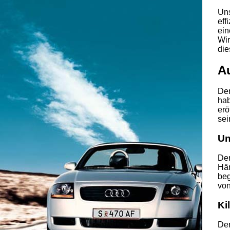
Uns
eff
ein
Wir
die
A
De
hab
erö
sei
Un
Der
Hän
beg
von
Ki
Der