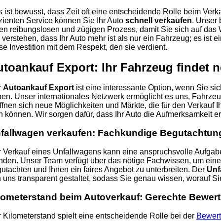
 ist bewusst, dass Zeit oft eine entscheidende Rolle beim Verka
izienten Service können Sie Ihr Auto
schnell verkaufen
. Unser 
en reibungslosen und zügigen Prozess, damit Sie sich auf das
 verstehen, dass Ihr Auto mehr ist als nur ein Fahrzeug; es ist e
se Investition mit dem Respekt, den sie verdient.
utoankauf Export: Ihr Fahrzeug findet
r
Autoankauf Export
ist eine interessante Option, wenn Sie si
en. Unser internationales Netzwerk ermöglicht es uns, Fahrzeu
ffnen sich neue Möglichkeiten und Märkte, die für den Verkauf
n können. Wir sorgen dafür, dass Ihr Auto die Aufmerksamkeit erh
fallwagen verkaufen: Fachkundige Begutachtun
 Verkauf eines Unfallwagens kann eine anspruchsvolle Aufgabe 
den. Unser Team verfügt über das nötige Fachwissen, um eine
utachten und Ihnen ein faires Angebot zu unterbreiten. Der
Unf
 uns transparent gestaltet, sodass Sie genau wissen, worauf Si
lometerstand beim Autoverkauf: Gerechte Bewer
 Kilometerstand spielt eine entscheidende Rolle bei der
Bewert