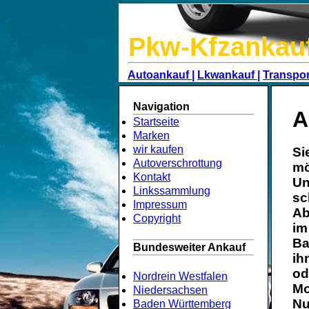
Pkw-Kfzankau
Autoankauf |
Lkwankauf |
Transpor
Navigation
A
Startseite
Marken
wir kaufen
Si
Autoverschrottung
mö
Kontakt
Un
Linkssammlung
sc
Impressum
Ab
Copyright
im
Ba
Bundesweiter Ankauf
ih
od
Nordrein Westfalen
Mo
Niedersachsen
Nu
Baden Württemberg