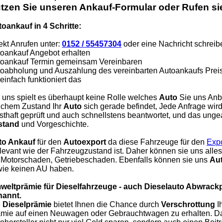
tzen Sie unseren Ankauf-Formular oder Rufen sie
oankauf in 4 Schritte:
ekt Anrufen unter:
0152 / 55457304
oder eine Nachricht schreib
oankauf Angebot erhalten
oankauf Termin gemeinsam Vereinbaren
oabholung und Auszahlung des vereinbarten Autoankaufs Prei
einfach funktioniert das
 uns spielt es überhaupt keine Rolle welches
Auto
Sie uns Anbi
chem Zustand Ihr
Auto
sich gerade befindet, Jede Anfrage wi
sthaft geprüft und auch schnellstens beantwortet, und das unge
stand
und Vorgeschichte.
to Ankauf
für den
Autoexport
da diese Fahrzeuge für den
Expo
elevant wie der Fahrzeugzustand ist. Daher können sie uns all
 Motorschaden, Getriebeschaden. Ebenfalls können sie uns
Aut
ie keinen AU haben.
weltprämie für Dieselfahrzeuge - auch Dieselauto Abwrack
nannt.
e
Dieselprämie
bietet Ihnen die Chance durch
Verschrottung
I
mie auf einen Neuwagen oder Gebrauchtwagen zu erhalten. Da