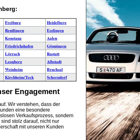
mberg:
Freiburg
Heidelberg
Reutlingen
Esslingen
Konstanz
Aalen
Friedrichshafen
Göppingen
Lörrach
Rastatt
Leonberg
Albstadt
Weinheim
Bruchsal
Kirchheim/Teck
Schorndorf
unser Engagement
uf. Wir verstehen, dass der
 Kunden eine besondere
ngslosen Verkaufsprozess, sondern
ind stolz darauf, nicht nur
tnerschaft mit unseren Kunden