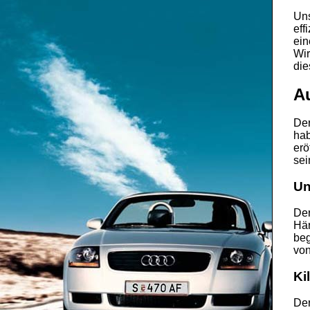
Uns
eff
ein
Wir
die
A
De
hab
erö
sei
Un
Der
Hän
beg
von
Ki
Der