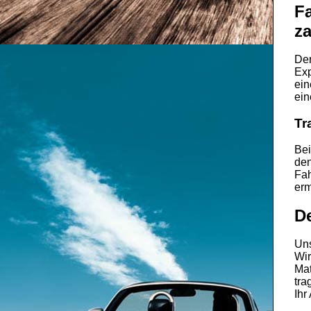
Fa
za
De
Exp
ein
ein
Tr
Bei
den
Fah
erm
D
Uns
Wir
Mat
tra
Ihr