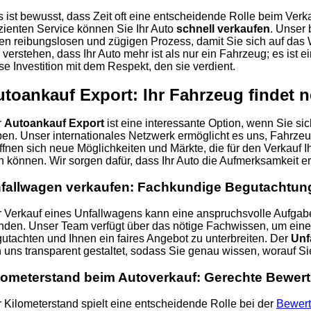
 ist bewusst, dass Zeit oft eine entscheidende Rolle beim Verka
izienten Service können Sie Ihr Auto
schnell verkaufen
. Unser 
en reibungslosen und zügigen Prozess, damit Sie sich auf das
 verstehen, dass Ihr Auto mehr ist als nur ein Fahrzeug; es ist e
se Investition mit dem Respekt, den sie verdient.
utoankauf Export: Ihr Fahrzeug findet
r
Autoankauf Export
ist eine interessante Option, wenn Sie si
en. Unser internationales Netzwerk ermöglicht es uns, Fahrzeu
ffnen sich neue Möglichkeiten und Märkte, die für den Verkauf
n können. Wir sorgen dafür, dass Ihr Auto die Aufmerksamkeit erh
fallwagen verkaufen: Fachkundige Begutachtun
 Verkauf eines Unfallwagens kann eine anspruchsvolle Aufgabe 
den. Unser Team verfügt über das nötige Fachwissen, um eine
utachten und Ihnen ein faires Angebot zu unterbreiten. Der
Unf
 uns transparent gestaltet, sodass Sie genau wissen, worauf Si
lometerstand beim Autoverkauf: Gerechte Bewer
 Kilometerstand spielt eine entscheidende Rolle bei der
Bewert