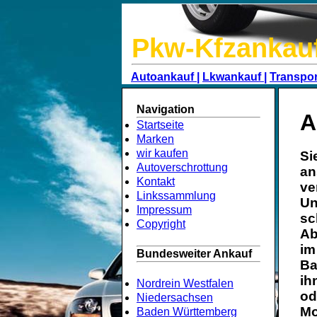
Pkw-Kfzankau
Autoankauf |
Lkwankauf |
Transpor
Navigation
A
Startseite
Marken
wir kaufen
Si
Autoverschrottung
an
Kontakt
ve
Linkssammlung
Un
Impressum
sc
Copyright
Ab
im
Bundesweiter Ankauf
Ba
ih
Nordrein Westfalen
od
Niedersachsen
Mo
Baden Württemberg