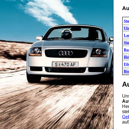
Au
Stu
Ul
Lu
Sin
Ba
He
Fil
Bie
A
Uns
Au
Her
ste
Ge
auf