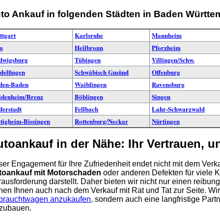
to Ankauf in folgenden Städten in Baden Württe
ttgart
Karlsruhe
Mannheim
m
Heilbronn
Pforzheim
dwigsburg
Tübingen
Villingen/Schw.
delfingen
Schwäbisch Gmünd
Offenburg
den-Baden
Waiblingen
Ravensburg
idenheim/Brenz
Böblingen
Singen
derstadt
Fellbach
Lahr-Schwarzwald
tigheim-Bissingen
Rottenburg/Neckar
Nürtingen
utoankauf in der Nähe: Ihr Vertrauen, 
er Engagement für Ihre Zufriedenheit endet nicht mit dem Verka
toankauf mit Motorschaden
oder anderen Defekten für viele
ausforderung darstellt. Daher bieten wir nicht nur einen reibu
hen Ihnen auch nach dem Verkauf mit Rat und Tat zur Seite. Wir s
brauchtwagen anzukaufen
, sondern auch eine langfristige Par
zubauen.