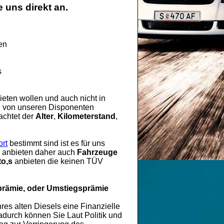
 uns direkt an.
en
s
eten wollen und auch nicht in
rd von unseren Disponenten
achtet der
Alter
,
Kilometerstand
,
rt
bestimmt sind ist es für uns
es anbieten daher auch
Fahrzeuge
o,s
anbieten die keinen TÜV
prämie, oder Umstiegsprämie
hres alten Diesels eine Finanzielle
durch können Sie Laut Politik und