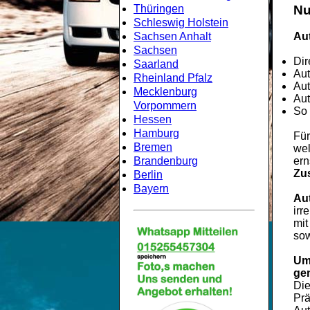
Thüringen
Nu
Schleswig Holstein
Sachsen Anhalt
Aut
Sachsen
Dir
Saarland
Aut
Rheinland Pfalz
Aut
Mecklenburg
Aut
Vorpommern
So 
Hessen
Hamburg
Für
Bremen
wel
Brandenburg
ern
Zu
Berlin
Bayern
Au
irr
mit
sow
Um
ge
Di
Prä