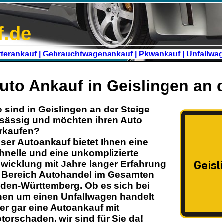
f.de
terankauf |
Gebrauchtwagenankauf |
Pkwankauf |
Unfallwa
uto Ankauf in Geislingen an d
e sind in
Geislingen an der Steige
sässig und möchten ihren
Auto
rkaufen?
ser
Autoankauf
bietet Ihnen eine
hnelle und eine unkomplizierte
wicklung mit Jahre langer Erfahrung
 Bereich
Autohandel
im Gesamten
den-Württemberg
. Ob es sich bei
nen um einen Unfallwagen handelt
er gar eine Autoankauf mit
torschaden
, wir sind für Sie da!