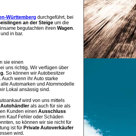
en-Württemberg
durchgeführt, bei
eislingen an der Steige
um die
einsame begutachten ihren
Wagen
.
und in bar.
n sie einen
i uns richtig. Wir verfügen über
ng
. So können wir Autobesitzer
. Auch wenn ihr Auto starke
ür alle Automarken und Atommodelle
ir Lokal ansässig sind.
Autoankauf wird von uns mittels
 Autohändler
als auch für sie als
eren Kunden einen
Ausschluss
 dem Kauf Fehler oder Schäden
nten, so können wir sie nicht für
ung ist für
Private Autoverkäufer
gessen wird.