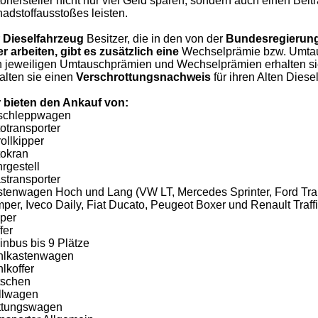
ohersteller nicht nur viel Geld sparen, sondern auch einen Beit
adstoffausstoßes leisten.
r
Dieselfahrzeug
Besitzer, die in den von der
Bundesregierung
r arbeiten, gibt es zusätzlich eine
Wechselprämie bzw. Umtaus
 jeweiligen Umtauschprämien und Wechselprämien erhalten sie b
alten sie einen
Verschrottungsnachweis
für ihren Alten Diesel
 bieten den Ankauf von:
schleppwagen
otransporter
ollkipper
okran
rgestell
stransporter
tenwagen Hoch und Lang (VW LT, Mercedes Sprinter, Ford Tran
per, Iveco Daily, Fiat Ducato, Peugeot Boxer und Renault Traffi
per
fer
inbus bis 9 Plätze
hlkastenwagen
lkoffer
tschen
llwagen
ttungswagen