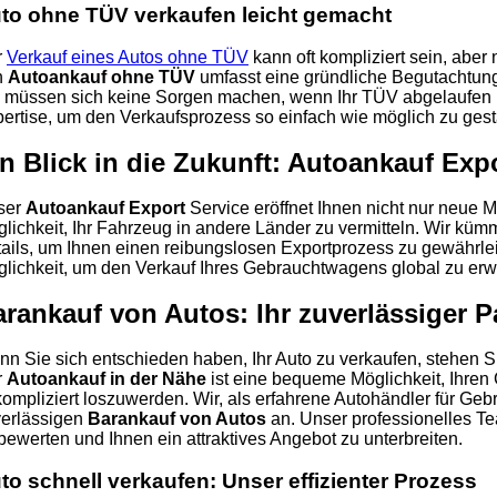
to ohne TÜV verkaufen leicht gemacht
r
Verkauf eines Autos ohne TÜV
kann oft kompliziert sein, aber 
n
Autoankauf ohne TÜV
umfasst eine gründliche Begutachtung 
 müssen sich keine Sorgen machen, wenn Ihr TÜV abgelaufen is
ertise, um den Verkaufsprozess so einfach wie möglich zu gest
n Blick in die Zukunft: Autoankauf Exp
ser
Autoankauf Export
Service eröffnet Ihnen nicht nur neue M
lichkeit, Ihr Fahrzeug in andere Länder zu vermitteln. Wir küm
ails, um Ihnen einen reibungslosen Exportprozess zu gewährlei
lichkeit, um den Verkauf Ihres Gebrauchtwagens global zu erwe
rankauf von Autos: Ihr zuverlässiger P
n Sie sich entschieden haben, Ihr Auto zu verkaufen, stehen S
r
Autoankauf in der Nähe
ist eine bequeme Möglichkeit, Ihre
ompliziert loszuwerden. Wir, als erfahrene Autohändler für Ge
erlässigen
Barankauf von Autos
an. Unser professionelles Tea
bewerten und Ihnen ein attraktives Angebot zu unterbreiten.
to schnell verkaufen: Unser effizienter Prozess