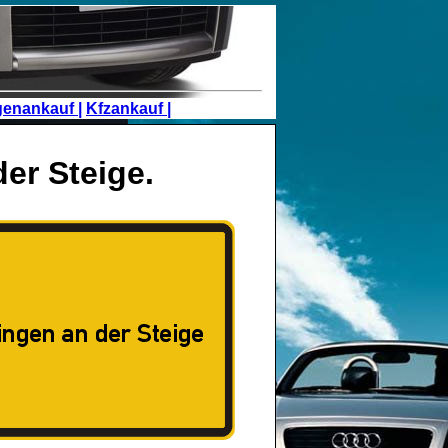
genankauf |
Kfzankauf |
er Steige.