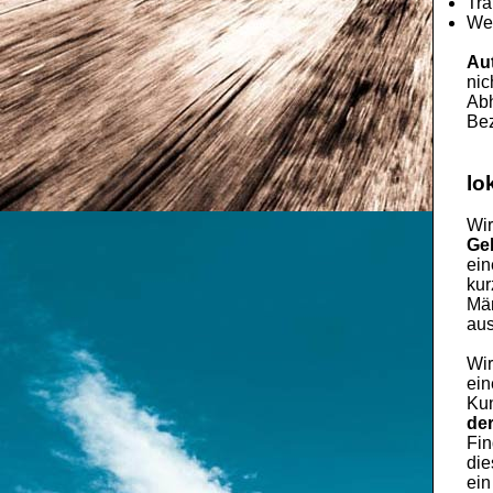
Tra
Wec
Au
nic
Abh
Bez
lo
Wir
Ge
ei
kur
Män
aus
Wir
ein
Kun
de
Fin
die
ein