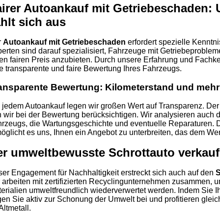
irer Autoankauf mit Getriebeschaden: 
hlt sich aus
r
Autoankauf mit Getriebeschaden
erfordert spezielle Kennt
erten sind darauf spezialisiert, Fahrzeuge mit Getriebeprobl
en fairen Preis anzubieten. Durch unsere Erfahrung und Fachke
e transparente und faire Bewertung Ihres Fahrzeugs.
ansparente Bewertung: Kilometerstand und mehr
 jedem Autoankauf legen wir großen Wert auf Transparenz. Der K
 wir bei der Bewertung berücksichtigen. Wir analysieren auch 
rzeugs, die Wartungsgeschichte und eventuelle Reparaturen.
öglicht es uns, Ihnen ein Angebot zu unterbreiten, das dem Wer
er umweltbewusste Schrottauto verkau
er Engagement für Nachhaltigkeit erstreckt sich auch auf den
S
 arbeiten mit zertifizierten Recyclingunternehmen zusammen, um
erialien umweltfreundlich wiederverwertet werden. Indem Sie Ih
gen Sie aktiv zur Schonung der Umwelt bei und profitieren gleich
 Altmetall.