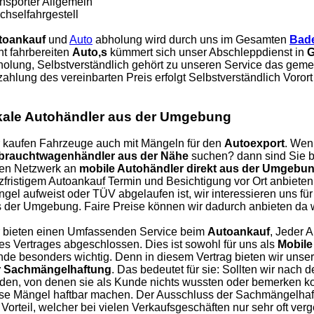
nsporter Allgemein
hselfahrgestell
toankauf
und
Auto
abholung wird durch uns im Gesamten
Bad
ht fahrbereiten
Auto,s
kümmert sich unser Abschleppdienst in
G
olung, Selbstverständlich gehört zu unseren Service das gem
ahlung des vereinbarten Preis erfolgt Selbstverständlich Vorort 
kale Autohändler aus der Umgebung
 kaufen Fahrzeuge auch mit Mängeln für den
Autoexport
. Wen
brauchtwagenhändler aus der Nähe
suchen? dann sind Sie be
nen Netzwerk an
mobile Autohändler direkt aus der Umgebu
zfristigem Autoankauf Termin und Besichtigung vor Ort anbieten
gel aufweist oder TÜV abgelaufen ist, wir interessieren uns f
 der Umgebung. Faire Preise können wir dadurch anbieten da w
 bieten einen Umfassenden Service beim
Autoankauf
, Jeder 
es Vertrages abgeschlossen. Dies ist sowohl für uns als
Mobile
de besonders wichtig. Denn in diesem Vertrag bieten wir uns
r Sachmängelhaftung
. Das bedeutet für sie: Sollten wir nach
den, von denen sie als Kunde nichts wussten oder bemerken kon
se Mängel haftbar machen. Der Ausschluss der Sachmängelhaft
 Vorteil, welcher bei vielen Verkaufsgeschäften nur sehr oft ver