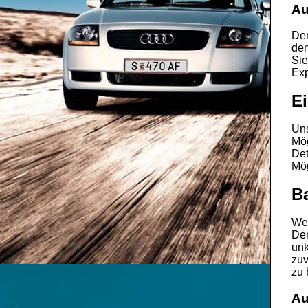
Au
De
de
Sie
Exp
Ei
Un
Mög
Det
Mög
Ba
Wen
De
unk
zuv
zu 
Au