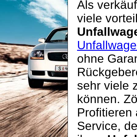
Als verkäuf
viele vorte
Unfallwag
Unfallwage
ohne Garan
Rückgebere
sehr viele 
können. Zö
Profitieren
Service, d