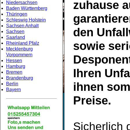
zuhause a
Niedersachsen
Baden Württemberg
Thüringen
garantiere
Schleswig Holstein
Sachsen Anhalt
den
Unfal
Sachsen
Saarland
sowie ser
Rheinland Pfalz
Mecklenburg
Vorpommern
Desponent
Hessen
Hamburg
Ihren Unf
Bremen
Brandenburg
ihnen som
Berlin
Bayern
Preise.
Sicherlich