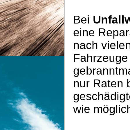
Bei
Unfall
eine Repara
nach viele
Fahrzeuge
gebranntma
nur Raten 
geschädig
wie möglic