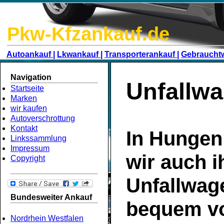
Pkw-Kfzankauf.de
Autoankauf |
Lkwankauf |
Transporterankauf |
Gebraucht
Navigation
Unfallw
Startseite
Marken
wir kaufen
Autoverschrottung
Kontakt
In Hungen
Linkssammlung
Impressum
wir auch i
Copyright
Unfallwag
Bundesweiter Ankauf
bequem v
Nordrhein Westfalen