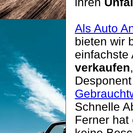
ihren
Unfa
Als Auto A
bieten wir
einfachste
verkaufen
Desponent 
Gebraucht
Schnelle A
Ferner hat
keine Besc