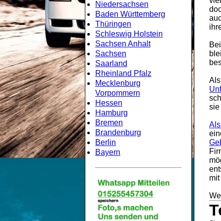
vie
Niedersachsen
doc
Baden Württemberg
au
Thüringen
ihr
Schleswig Holstein
Sachsen Anhalt
Be
Sachsen
ble
bes
Saarland
Rheinland Pfalz
Als
Mecklenburg
Unf
Vorpommern
sch
Hessen
sie
Hamburg
Bremen
Als
Brandenburg
ei
Berlin
Geb
Fi
Bayern
mög
ent
mit
Wei
T