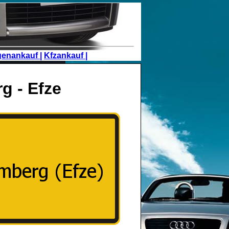
genankauf |
Kfzankauf |
g - Efze