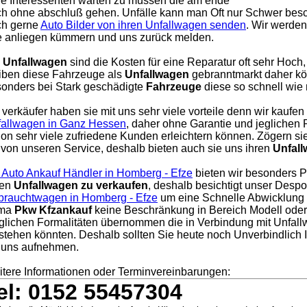
le Interessenten warten zu müssen die am ende
h ohne abschluß gehen. Unfälle kann man Oft nur Schwer besc
ch gerne
Auto Bilder von ihren Unfallwagen senden
. Wir werde
e anliegen kümmern und uns zurück melden.
i
Unfallwagen
sind die Kosten für eine Reparatur oft sehr Hoch,
iben diese Fahrzeuge als
Unfallwagen
gebranntmarkt daher kö
onders bei Stark geschädigte
Fahrzeuge
diese so schnell wie
 verkäufer haben sie mit uns sehr viele vorteile denn wir kaufen
allwagen in Ganz Hessen
, daher ohne Garantie und jeglichen
on sehr viele zufriedene Kunden erleichtern können. Zögern sie
 von unseren Service, deshalb bieten auch sie uns ihren
Unfal
 Auto Ankauf Händler in Homberg - Efze
bieten wir besonders Pr
nen
Unfallwagen zu verkaufen
, deshalb besichtigt unser Desp
rauchtwagen in Homberg - Efze
um eine Schnelle Abwicklung z
rma
Pkw Kfzankauf
keine Beschränkung in Bereich Modell oder 
lichen Formalitäten übernommen die in Verbindung mit Unfal
stehen könnten. Deshalb sollten Sie heute noch Unverbindlich
 uns aufnehmen.
tere Informationen oder Terminvereinbarungen:
el: 0152 55457304