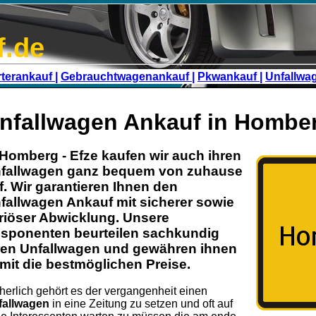
f.de
terankauf |
Gebrauchtwagenankauf |
Pkwankauf |
Unfallwa
nfallwagen Ankauf in Homber
 Homberg - Efze kaufen wir auch ihren
fallwagen
ganz bequem von zuhause
f. Wir garantieren Ihnen den
fallwagen Ankauf
mit sicherer sowie
riöser Abwicklung. Unsere
sponenten beurteilen sachkundig
ren Unfallwagen und gewähren ihnen
mit die bestmöglichen Preise.
herlich gehört es der vergangenheit einen
fallwagen
in eine Zeitung zu setzen und oft auf