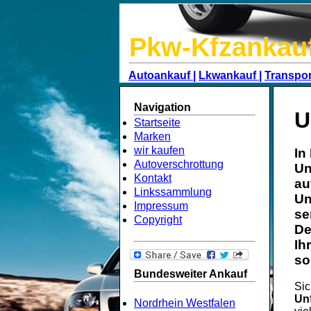
Pkw-Kfzankau
Autoankauf |
Lkwankauf |
Transpor
Navigation
U
Startseite
Marken
wir kaufen
In
Autoverschrottung
Un
Kontakt
au
Linkssammlung
Un
Impressum
se
Copyright
De
Ih
so
Bundesweiter Ankauf
Sic
Un
Nordrhein Westfalen