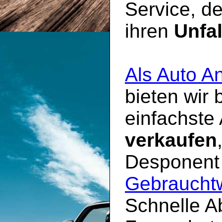
Service, d
ihren
Unfa
Als Auto A
bieten wir
einfachste
verkaufen
Desponent 
Gebraucht
Schnelle A