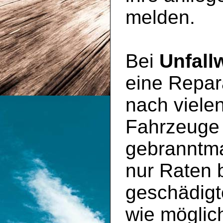
melden.
Bei
Unfall
eine Repara
nach viele
Fahrzeuge
gebranntma
nur Raten 
geschädig
wie möglic