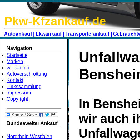
Pkw-Kfzankauf.de
Autoankauf |
Lkwankauf |
Transporterankauf |
Gebraucht
Navigation
Unfallwa
Startseite
Marken
wir kaufen
Benshe
Autoverschrottung
Kontakt
Linkssammlung
Impressum
Copyright
In Benshe
wir auch i
Bundesweiter Ankauf
Unfallwag
Nordrhein Westfalen