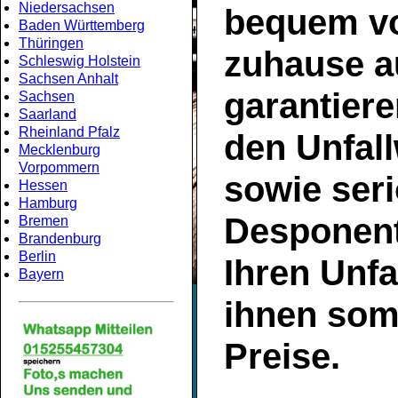
Niedersachsen
bequem v
Baden Württemberg
Thüringen
zuhause a
Schleswig Holstein
Sachsen Anhalt
garantiere
Sachsen
Saarland
Rheinland Pfalz
den
Unfal
Mecklenburg
Vorpommern
sowie ser
Hessen
Hamburg
Desponent
Bremen
Brandenburg
Berlin
Ihren Unf
Bayern
ihnen som
Preise.