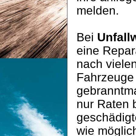
melden.
Bei
Unfall
eine Repara
nach viele
Fahrzeuge
gebranntma
nur Raten 
geschädig
wie möglic