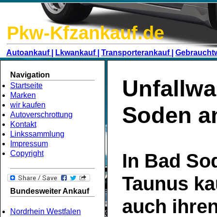
Pkw-Kfzankauf.de
Autoankauf |
Lkwankauf |
Transporterankauf |
Gebraucht
Navigation
Unfallwa
Startseite
Marken
wir kaufen
Soden a
Autoverschrottung
Kontakt
Linkssammlung
Impressum
Copyright
In Bad So
Taunus ka
Bundesweiter Ankauf
auch ihre
Nordrhein Westfalen