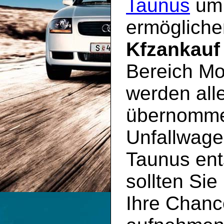
Taunus
um 
ermögliche
Kfzankauf
Bereich Mod
werden all
übernommen
Unfallwag
Taunus ent
sollten Sie
Ihre Chanc