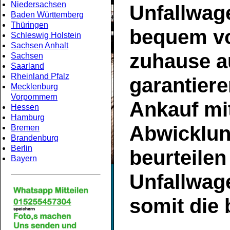
Niedersachsen
Unfallwag
Baden Württemberg
Thüringen
bequem v
Schleswig Holstein
Sachsen Anhalt
zuhause a
Sachsen
Saarland
Rheinland Pfalz
garantier
Mecklenburg
Vorpommern
Ankauf
mit
Hessen
Hamburg
Abwicklun
Bremen
Brandenburg
Berlin
beurteilen
Bayern
Unfallwag
somit die 