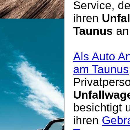
Service, d
ihren
Unfa
Taunus
an
Als Auto A
am Taunus
Privatperso
Unfallwag
besichtigt
ihren
Gebr