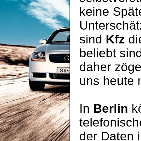
keine Spät
Unterschät
sind
Kfz
di
beliebt sin
daher zöger
uns heute 
In
Berlin
kö
telefonisc
der Daten 