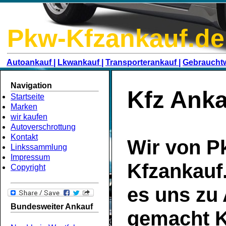
Pkw-Kfzankauf.de
Autoankauf |
Lkwankauf |
Transporterankauf |
Gebraucht
Navigation
Kfz Anka
Startseite
Marken
wir kaufen
Autoverschrottung
Kontakt
Wir von P
Linkssammlung
Impressum
Kfzankauf
Copyright
es uns zu
Bundesweiter Ankauf
gemacht
K