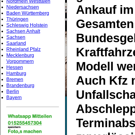
Nordrhein Westfalen
Ankauf
im
Niedersachsen
Baden Württemberg
Thüringen
Gesamten
Schleswig Holstein
Sachsen Anhalt
Bundesgeb
Sachsen
Saarland
Kraftfahrz
Rheinland Pfalz
Mecklenburg
Vorpommern
Modell we
Hessen
Hamburg
Auch Kfz 
Bremen
Brandenburg
Unfallsch
Berlin
Bayern
Abschlepp
Terminabs