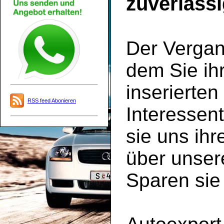
zuverlässi
Der Vergan
dem Sie ih
inserierte
RSS feed Abonieren
Interessen
sie uns ih
über unse
Sparen sie 