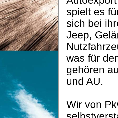
Autoexport
spielt es f
sich bei ih
Jeep, Gelä
Nutzfahrze
was für den
gehören a
und AU.
Wir von Pk
selbstvers