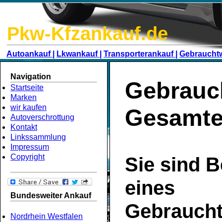
Pkw-Kfzankauf.de
Autoankauf |
Lkwankauf |
Transporterankauf |
Gebraucht
Navigation
Gebrauc
Startseite
Marken
wir kaufen
Gesamt
Autoverschrottung
Kontakt
Linkssammlung
Impressum
Copyright
Sie sind B
eines
Bundesweiter Ankauf
Gebrauch
Nordrhein Westfalen