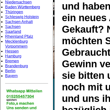
Niedersachsen
und haben
Baden Württemberg
Thüringen
ein neues
Schleswig Holstein
Sachsen Anhalt
Gekauft? 
Sachsen
Saarland
Rheinland Pfalz
möchten S
Mecklenburg
Vorpommern
Gebrauch
Hessen
Hamburg
Gewinn ve
Bremen
Brandenburg
Berlin
sie bitten
Bayern
noch mit 
und uns ih