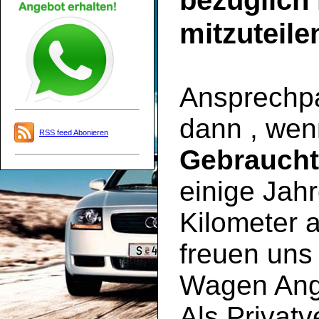
bezüglich
mitzuteile
Ansprechpar
dann , wen
RSS feed Abonieren
Gebrauch
einige Jahr
Kilometer a
freuen uns 
Wagen Ange
Als Privatv