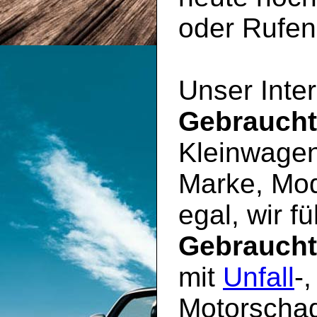
oder Rufen 
Unser Inter
Gebrauch
Kleinwagen
Marke, Mod
egal, wir f
Gebrauch
mit
Unfall
-
Motorschad