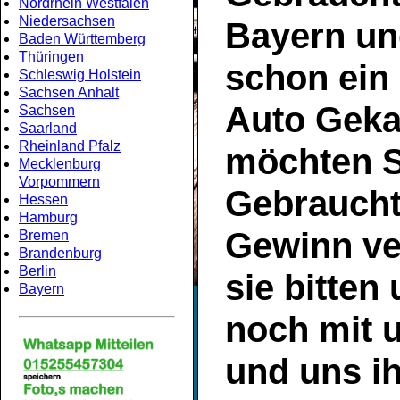
Nordrhein Westfalen
Niedersachsen
Bayern
un
Baden Württemberg
Thüringen
schon ein
Schleswig Holstein
Sachsen Anhalt
Auto Geka
Sachsen
Saarland
Rheinland Pfalz
möchten S
Mecklenburg
Vorpommern
Gebrauch
Hessen
Hamburg
Gewinn ve
Bremen
Brandenburg
Berlin
sie bitten
Bayern
noch mit 
und uns ih