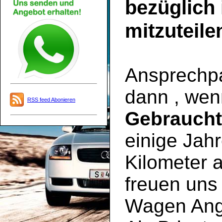
bezüglich
mitzuteile
Ansprechpar
dann , wen
RSS feed Abonieren
Gebrauch
einige Jahr
Kilometer a
freuen uns 
Wagen Ange