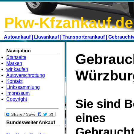
Pkw-Kfzankauf.de
Autoankauf |
Lkwankauf |
Transporterankauf |
Gebraucht
Navigation
Gebrauc
Startseite
Marken
wir kaufen
Würzbur
Autoverschrottung
Kontakt
Linkssammlung
Impressum
Copyright
Sie sind B
eines
Bundesweiter Ankauf
Gebrauch