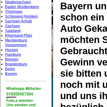
Niedersachsen
Bayern
un
Baden Württemberg
Thüringen
schon ein
Schleswig Holstein
Sachsen Anhalt
Auto Geka
Sachsen
Saarland
Rheinland Pfalz
möchten S
Mecklenburg
Vorpommern
Gebrauch
Hessen
Hamburg
Gewinn ve
Bremen
Brandenburg
Berlin
sie bitten
Bayern
noch mit 
und uns ih