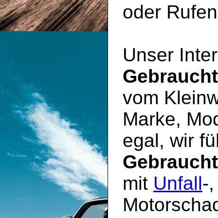
oder Rufen 
Unser Inter
Gebrauch
vom Kleinw
Marke, Mod
egal, wir f
Gebrauch
mit
Unfall
-
Motorschad