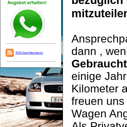
bezüglich
mitzuteile
Ansprechpar
dann , wen
RSS feed Abonieren
Gebrauch
einige Jahr
Kilometer a
freuen uns 
Wagen Ange
Als Privatv