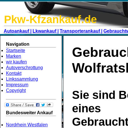
Pkw-Kfzankauf.de
Autoankauf |
Lkwankauf |
Transporterankauf |
Gebraucht
Navigation
Gebrauc
Startseite
Marken
wir kaufen
Wolfrat
Autoverschrottung
Kontakt
Linkssammlung
Impressum
Copyright
Sie sind B
eines
Bundesweiter Ankauf
Gebrauch
Nordrhein Westfalen