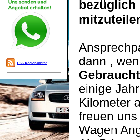
bezüglich
mitzuteile
Ansprechpar
dann , wen
RSS feed Abonieren
Gebrauch
einige Jahr
Kilometer a
freuen uns 
Wagen Ange