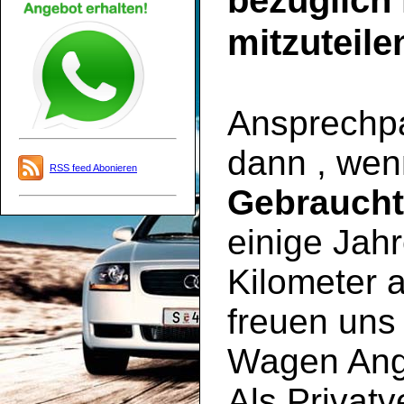
bezüglich
mitzuteile
Ansprechpar
dann , wen
RSS feed Abonieren
Gebrauch
einige Jahr
Kilometer a
freuen uns 
Wagen Ange
Als Privatv