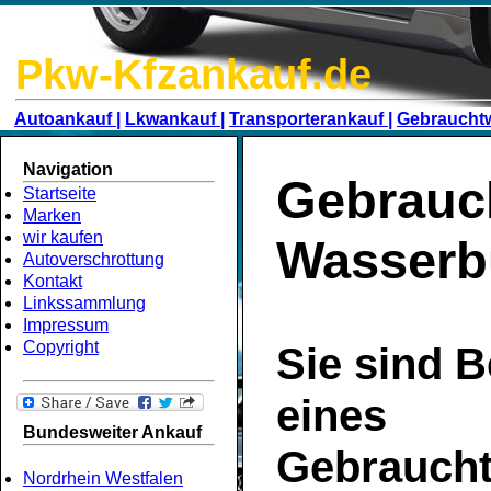
Pkw-Kfzankauf.de
Autoankauf |
Lkwankauf |
Transporterankauf |
Gebraucht
Navigation
Gebrauc
Startseite
Marken
wir kaufen
Wasserb
Autoverschrottung
Kontakt
Linkssammlung
Impressum
Copyright
Sie sind B
eines
Bundesweiter Ankauf
Gebrauch
Nordrhein Westfalen