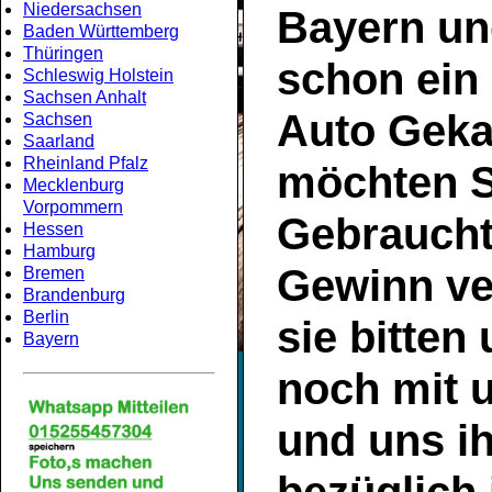
Niedersachsen
Bayern
un
Baden Württemberg
Thüringen
schon ein
Schleswig Holstein
Sachsen Anhalt
Auto Geka
Sachsen
Saarland
Rheinland Pfalz
möchten S
Mecklenburg
Vorpommern
Gebrauch
Hessen
Hamburg
Gewinn ve
Bremen
Brandenburg
Berlin
sie bitten
Bayern
noch mit 
und uns ih