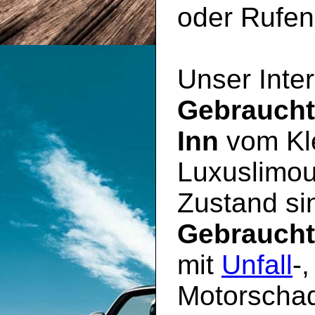
oder Rufen 
Unser Inter
Gebrauch
Inn
vom Kle
Luxuslimou
Zustand sin
Gebrauch
mit
Unfall
-
Motorschad