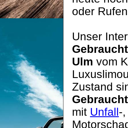
oder Rufen 
Unser Inter
Gebrauch
Ulm
vom Kl
Luxuslimou
Zustand sin
Gebrauch
mit
Unfall
-
Motorschad