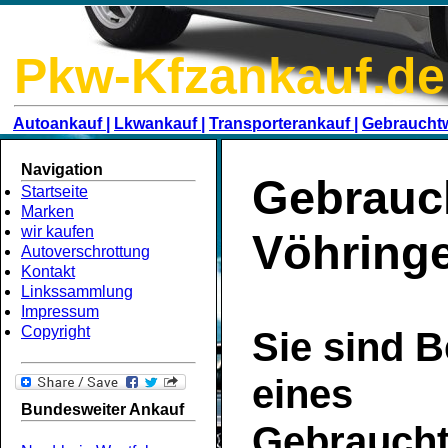
Pkw-Kfzankauf.de
Autoankauf |
Lkwankauf |
Transporterankauf |
Gebraucht
Navigation
Gebrauc
Startseite
Marken
wir kaufen
Vöhring
Autoverschrottung
Kontakt
Linkssammlung
Impressum
Copyright
Sie sind B
eines
Bundesweiter Ankauf
Gebrauch