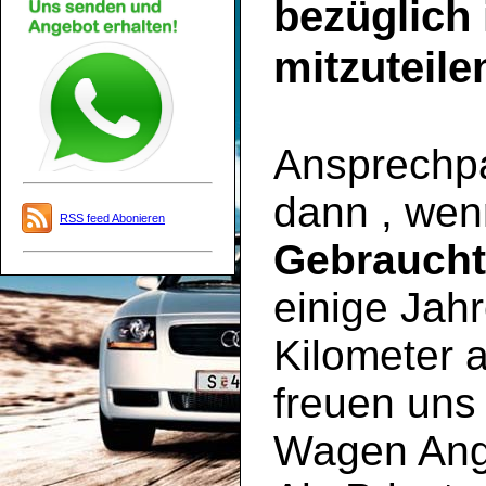
bezüglich
mitzuteile
Ansprechpar
dann , wen
RSS feed Abonieren
Gebrauch
einige Jahr
Kilometer a
freuen uns 
Wagen Ange