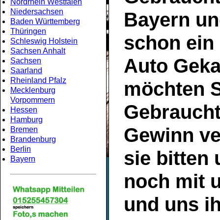
Nordrhein Westfalen
Niedersachsen
Bayern
un
Baden Württemberg
Thüringen
schon ein
Schleswig Holstein
Sachsen Anhalt
Auto Geka
Sachsen
Saarland
Rheinland Pfalz
möchten S
Mecklenburg
Vorpommern
Gebrauch
Hessen
Hamburg
Gewinn ve
Bremen
Brandenburg
Berlin
sie bitten
Bayern
noch mit 
und uns ih