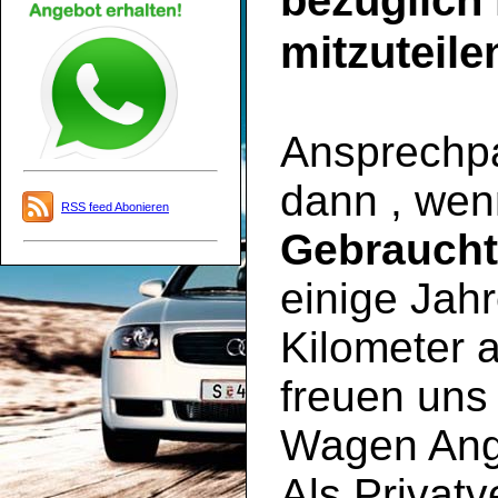
bezüglich
mitzuteile
Ansprechpar
dann , wen
RSS feed Abonieren
Gebrauch
einige Jahr
Kilometer a
freuen uns 
Wagen Ange
Als Privatv