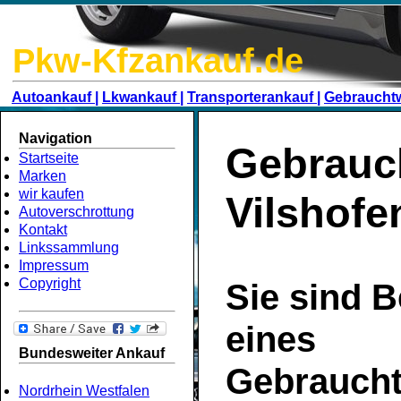
Pkw-Kfzankauf.de
Autoankauf |
Lkwankauf |
Transporterankauf |
Gebraucht
Navigation
Gebrauc
Startseite
Marken
wir kaufen
Vilshofe
Autoverschrottung
Kontakt
Linkssammlung
Impressum
Copyright
Sie sind B
eines
Bundesweiter Ankauf
Gebrauch
Nordrhein Westfalen