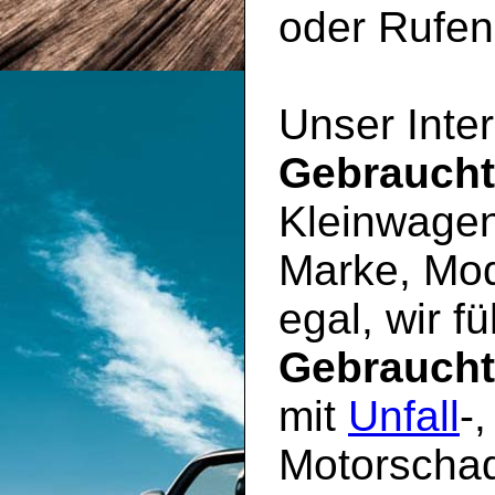
oder Rufen 
Unser Inter
Gebrauch
Kleinwagen
Marke, Mod
egal, wir f
Gebrauch
mit
Unfall
-
Motorschad