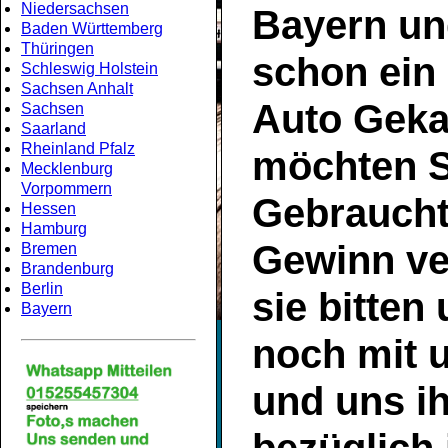
Niedersachsen
Bayern
un
Baden Württemberg
Thüringen
schon ein
Schleswig Holstein
Sachsen Anhalt
Auto Geka
Sachsen
Saarland
Rheinland Pfalz
möchten S
Mecklenburg
Vorpommern
Gebrauch
Hessen
Hamburg
Gewinn ve
Bremen
Brandenburg
Berlin
sie bitten
Bayern
noch mit 
und uns ih