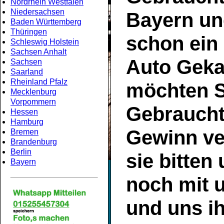
Nordrhein Westfalen
Niedersachsen
Bayern
un
Baden Württemberg
Thüringen
schon ein
Schleswig Holstein
Sachsen Anhalt
Auto Geka
Sachsen
Saarland
Rheinland Pfalz
möchten S
Mecklenburg
Vorpommern
Gebrauch
Hessen
Hamburg
Gewinn ve
Bremen
Brandenburg
Berlin
sie bitten
Bayern
noch mit 
und uns ih