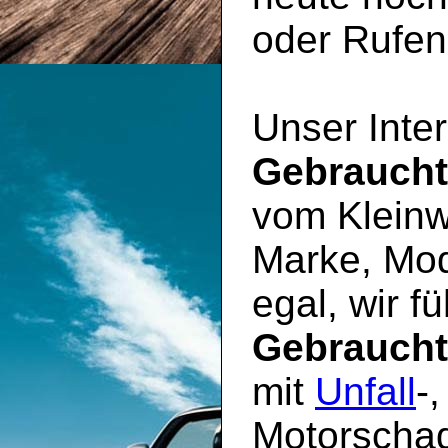
oder Rufen 
Unser Inter
Gebrauch
vom Kleinw
Marke, Mod
egal, wir f
Gebrauch
mit
Unfall
-
Motorschad