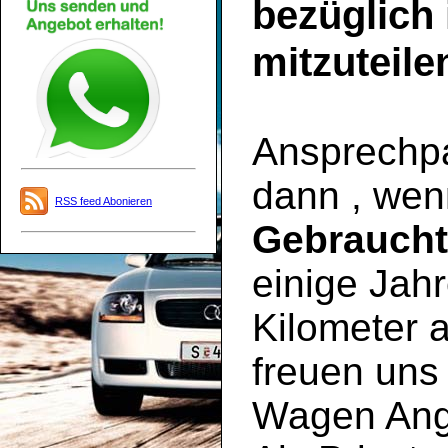
bezüglich
mitzuteile
Ansprechpar
dann , wen
RSS feed Abonieren
Gebrauch
einige Jahr
Kilometer a
freuen uns 
Wagen Ange