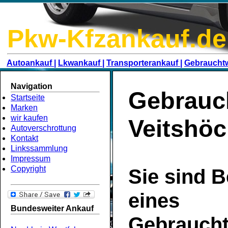
Pkw-Kfzankauf.de
Autoankauf |
Lkwankauf |
Transporterankauf |
Gebraucht
Navigation
Gebrauc
Startseite
Marken
wir kaufen
Veitshö
Autoverschrottung
Kontakt
Linkssammlung
Impressum
Copyright
Sie sind B
eines
Bundesweiter Ankauf
Gebrauch