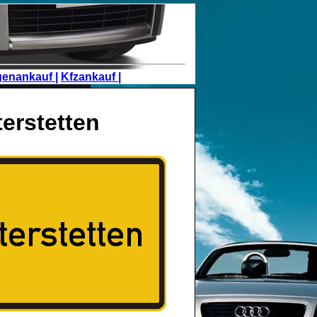
genankauf |
Kfzankauf |
erstetten