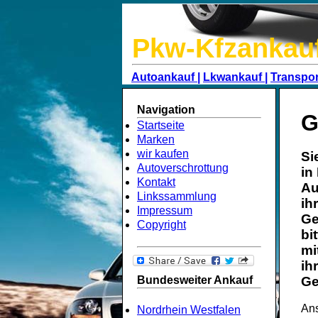
Pkw-Kfzankau
Autoankauf |
Lkwankauf |
Transpor
Navigation
G
Startseite
Marken
wir kaufen
Si
Autoverschrottung
in
Kontakt
Au
Linkssammlung
ih
Impressum
Ge
Copyright
bi
mi
ih
Bundesweiter Ankauf
Ge
Ans
Nordrhein Westfalen