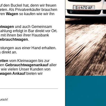
uf den Buckel hat, denn wir freuen
ten. Als Privatverkäufer brauchen
hren
Wagen
so kaufen wie wir ihn
htwagen
und auch Gemeinsam
lung erfolgt in Bar direkt vor Ort.
mit ihnen bei ihrer Hausbank
ebrauchtwagen
.
eistungen aus einer Hand erhalten.
 direkt an.
etten
vom Kleinwagen bis zur
ren
Gebrauchtwagenankauf
aller
h wie vielen Unser Kunden von
wagen Ankauf
bieten wir
urück!