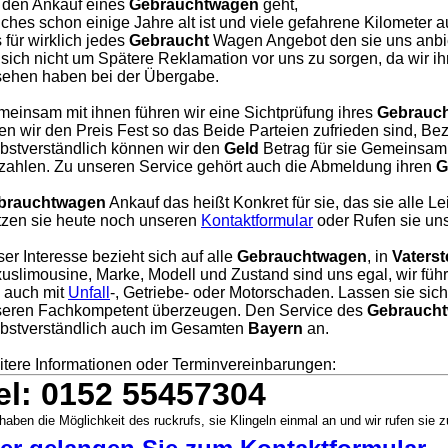
 den Ankauf eines
Gebrauchtwagen
geht,
ches schon einige Jahre alt ist und viele gefahrene Kilometer a
 für wirklich jedes
Gebraucht
Wagen Angebot den sie uns anbie
 sich nicht um Spätere Reklamation vor uns zu sorgen, da wir i
ehen haben bei der Übergabe.
einsam mit ihnen führen wir eine Sichtprüfung ihres
Gebrauc
en wir den Preis Fest so das Beide Parteien zufrieden sind, Bezah
bstverständlich können wir den
Geld
Betrag für sie Gemeinsam 
zahlen. Zu unseren Service gehört auch die Abmeldung ihren
G
brauchtwagen
Ankauf das heißt Konkret für sie, das sie alle L
zen sie heute noch unseren
Kontaktformular
oder Rufen sie uns
er Interesse bezieht sich auf alle
Gebrauchtwagen
, in
Vaterst
uslimousine, Marke, Modell und Zustand sind uns egal, wir füh
, auch mit
Unfall
-, Getriebe- oder Motorschaden. Lassen sie sic
eren Fachkompetent überzeugen. Den Service des
Gebraucht
bstverständlich auch im Gesamten
Bayern
an.
tere Informationen oder Terminvereinbarungen:
el: 0152 55457304
haben die Möglichkeit des ruckrufs, sie Klingeln einmal an und wir rufen sie z