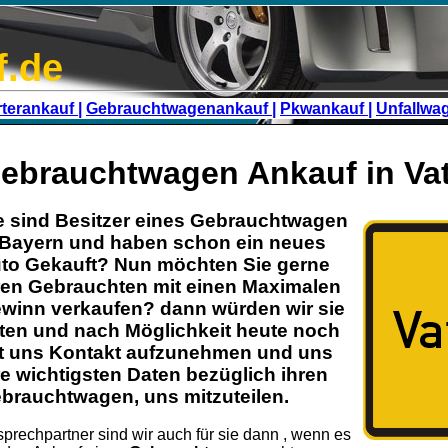
f.de
terankauf |
Gebrauchtwagenankauf |
Pkwankauf |
Unfallwa
ebrauchtwagen Ankauf in Vat
e sind Besitzer eines
Gebrauchtwagen
Bayern
und haben schon ein neues
to Gekauft? Nun möchten Sie gerne
ren
Gebrauchten
mit einen Maximalen
winn verkaufen? dann würden wir sie
tten und nach Möglichkeit heute noch
t uns Kontakt aufzunehmen und uns
re wichtigsten Daten bezüglich ihren
brauchtwagen
, uns mitzuteilen.
prechpartner sind wir auch für sie dann , wenn es