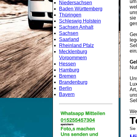
um
Niedersachsen
wel
Baden Württemberg
uns
Thüringen
sie
Schleswig Holstein
ges
Sachsen Anhalt
Sachsen
Gem
Saarland
leg
Rheinland Pfalz
Sel
ein
Mecklenburg
Vorpommern
Ge
Hessen
Nut
Hamburg
Bremen
Uns
Brandenburg
Lux
Berlin
Art
Bayern
uns
Sel
Wei
T
Sie 