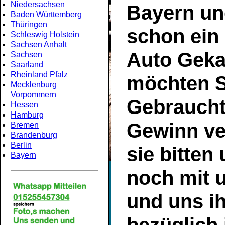
Niedersachsen
Bayern
un
Baden Württemberg
Thüringen
schon ein
Schleswig Holstein
Sachsen Anhalt
Auto Geka
Sachsen
Saarland
Rheinland Pfalz
möchten S
Mecklenburg
Vorpommern
Gebrauch
Hessen
Hamburg
Gewinn ve
Bremen
Brandenburg
Berlin
sie bitten
Bayern
noch mit 
und uns ih