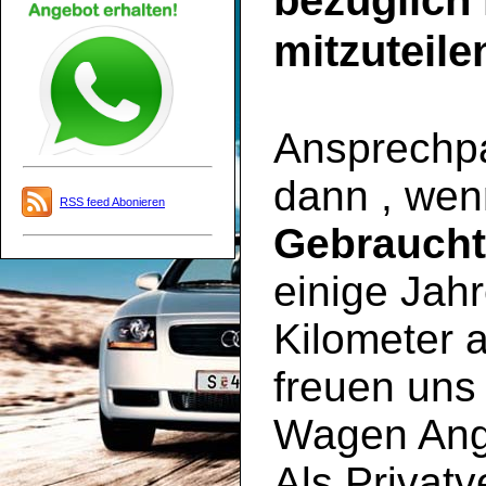
bezüglich
mitzuteile
Ansprechpar
dann , wen
RSS feed Abonieren
Gebrauch
einige Jahr
Kilometer a
freuen uns 
Wagen Ange
Als Privatv