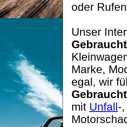
oder Rufen 
Unser Inter
Gebrauch
Kleinwagen
Marke, Mod
egal, wir f
Gebrauch
mit
Unfall
-
Motorschad