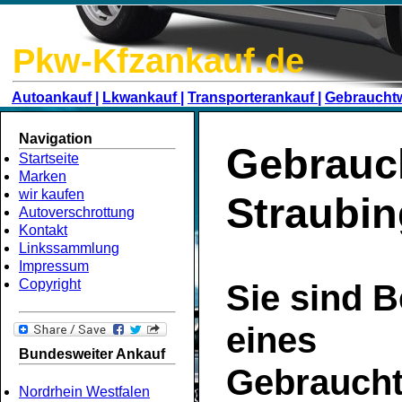
Pkw-Kfzankauf.de
Autoankauf |
Lkwankauf |
Transporterankauf |
Gebraucht
Navigation
Gebrauc
Startseite
Marken
wir kaufen
Straubin
Autoverschrottung
Kontakt
Linkssammlung
Impressum
Copyright
Sie sind B
eines
Bundesweiter Ankauf
Gebrauch
Nordrhein Westfalen