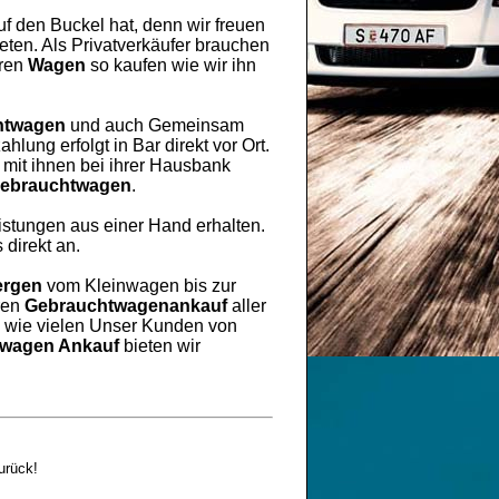
uf den Buckel hat, denn wir freuen
ten. Als Privatverkäufer brauchen
hren
Wagen
so kaufen wie wir ihn
htwagen
und auch Gemeinsam
lung erfolgt in Bar direkt vor Ort.
mit ihnen bei ihrer Hausbank
ebrauchtwagen
.
eistungen aus einer Hand erhalten.
 direkt an.
ergen
vom Kleinwagen bis zur
ren
Gebrauchtwagenankauf
aller
h wie vielen Unser Kunden von
wagen Ankauf
bieten wir
urück!