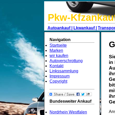
Pkw-Kfzankau
Autoankauf |
Lkwankauf |
Transpor
Navigation
G
Startseite
Marken
wir kaufen
Si
Autoverschrottung
in
Kontakt
Au
Linkssammlung
ih
Impressum
Ge
Copyright
bi
mi
ih
Bundesweiter Ankauf
Ge
Ans
Nordrhein Westfalen