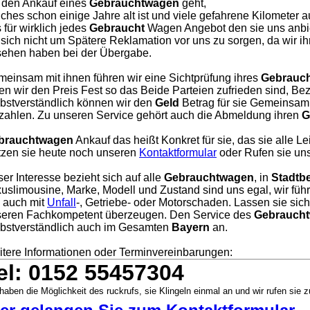
 den Ankauf eines
Gebrauchtwagen
geht,
ches schon einige Jahre alt ist und viele gefahrene Kilometer a
 für wirklich jedes
Gebraucht
Wagen Angebot den sie uns anbie
 sich nicht um Spätere Reklamation vor uns zu sorgen, da wir i
ehen haben bei der Übergabe.
einsam mit ihnen führen wir eine Sichtprüfung ihres
Gebrauc
en wir den Preis Fest so das Beide Parteien zufrieden sind, Bezah
bstverständlich können wir den
Geld
Betrag für sie Gemeinsam 
zahlen. Zu unseren Service gehört auch die Abmeldung ihren
G
brauchtwagen
Ankauf das heißt Konkret für sie, das sie alle L
zen sie heute noch unseren
Kontaktformular
oder Rufen sie uns
er Interesse bezieht sich auf alle
Gebrauchtwagen
, in
Stadtb
uslimousine, Marke, Modell und Zustand sind uns egal, wir füh
, auch mit
Unfall
-, Getriebe- oder Motorschaden. Lassen sie sic
eren Fachkompetent überzeugen. Den Service des
Gebraucht
bstverständlich auch im Gesamten
Bayern
an.
tere Informationen oder Terminvereinbarungen:
el: 0152 55457304
haben die Möglichkeit des ruckrufs, sie Klingeln einmal an und wir rufen sie z