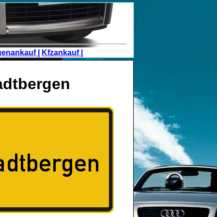
genankauf |
Kfzankauf |
adtbergen