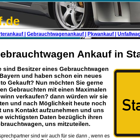
f.de
terankauf |
Gebrauchtwagenankauf |
Pkwankauf |
Unfallwa
ebrauchtwagen Ankauf in St
e sind Besitzer eines
Gebrauchtwagen
Bayern
und haben schon ein neues
to Gekauft? Nun möchten Sie gerne
ren
Gebrauchten
mit einen Maximalen
winn verkaufen? dann würden wir sie
tten und nach Möglichkeit heute noch
t uns Kontakt aufzunehmen und uns
re wichtigsten Daten bezüglich ihren
brauchtwagen
, uns mitzuteilen.
prechpartner sind wir auch für sie dann , wenn es