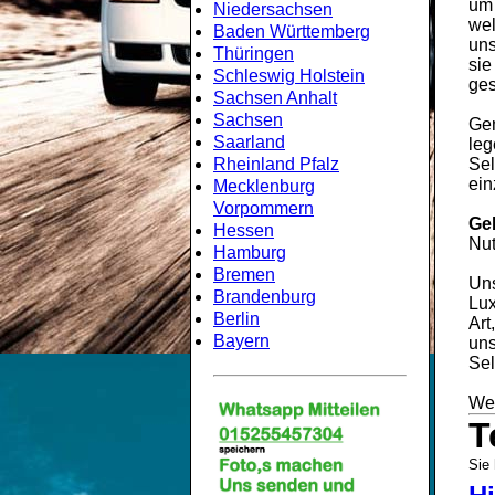
um
Niedersachsen
wel
Baden Württemberg
uns
Thüringen
sie
Schleswig Holstein
ges
Sachsen Anhalt
Sachsen
Gem
Saarland
leg
Rheinland Pfalz
Sel
ein
Mecklenburg
Vorpommern
Ge
Hessen
Nut
Hamburg
Bremen
Uns
Brandenburg
Lux
Berlin
Art
Bayern
uns
Sel
Wei
T
Sie 