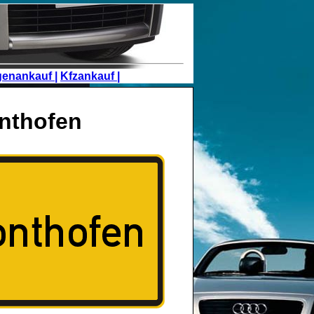
genankauf |
Kfzankauf |
nthofen