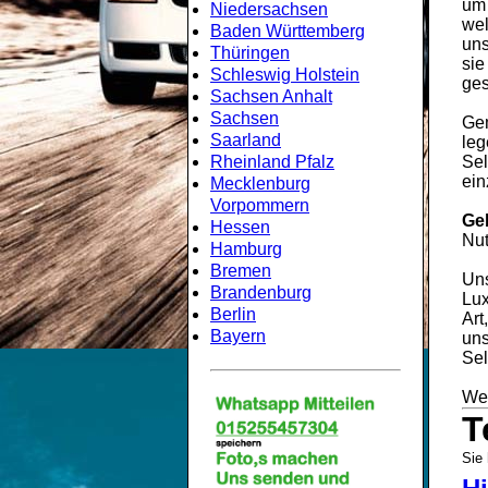
um
Niedersachsen
wel
Baden Württemberg
uns
Thüringen
sie
Schleswig Holstein
ges
Sachsen Anhalt
Sachsen
Gem
Saarland
leg
Rheinland Pfalz
Sel
ein
Mecklenburg
Vorpommern
Ge
Hessen
Nut
Hamburg
Bremen
Uns
Brandenburg
Lux
Berlin
Art
Bayern
uns
Sel
Wei
T
Sie 