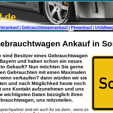
f.de
terankauf |
Gebrauchtwagenankauf |
Pkwankauf |
Unfallwa
ebrauchtwagen Ankauf in So
e sind Besitzer eines
Gebrauchtwagen
Bayern
und haben schon ein neues
to Gekauft? Nun möchten Sie gerne
ren
Gebrauchten
mit einen Maximalen
winn verkaufen? dann würden wir sie
tten und nach Möglichkeit heute noch
t uns Kontakt aufzunehmen und uns
re wichtigsten Daten bezüglich ihren
brauchtwagen
, uns mitzuteilen.
prechpartner sind wir auch für sie dann , wenn es