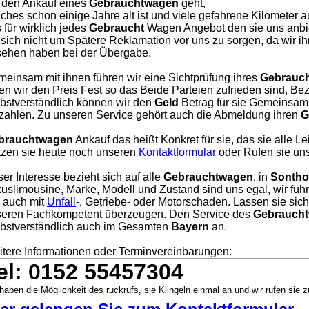
 den Ankauf eines
Gebrauchtwagen
geht,
ches schon einige Jahre alt ist und viele gefahrene Kilometer a
 für wirklich jedes
Gebraucht
Wagen Angebot den sie uns anbie
 sich nicht um Spätere Reklamation vor uns zu sorgen, da wir i
ehen haben bei der Übergabe.
einsam mit ihnen führen wir eine Sichtprüfung ihres
Gebrauc
en wir den Preis Fest so das Beide Parteien zufrieden sind, Bezah
bstverständlich können wir den
Geld
Betrag für sie Gemeinsam 
zahlen. Zu unseren Service gehört auch die Abmeldung ihren
G
brauchtwagen
Ankauf das heißt Konkret für sie, das sie alle L
zen sie heute noch unseren
Kontaktformular
oder Rufen sie uns
er Interesse bezieht sich auf alle
Gebrauchtwagen
, in
Sontho
uslimousine, Marke, Modell und Zustand sind uns egal, wir füh
, auch mit
Unfall
-, Getriebe- oder Motorschaden. Lassen sie sic
eren Fachkompetent überzeugen. Den Service des
Gebraucht
bstverständlich auch im Gesamten
Bayern
an.
tere Informationen oder Terminvereinbarungen:
el: 0152 55457304
haben die Möglichkeit des ruckrufs, sie Klingeln einmal an und wir rufen sie z