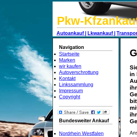
Pkw-Kfzankau
Autoankauf |
Lkwankauf |
Transpor
Navigation
G
Startseite
Marken
wir kaufen
Si
Autoverschrottung
in
Kontakt
Au
Linkssammlung
ih
Impressum
Ge
Copyright
bi
mi
ih
Bundesweiter Ankauf
Ge
Ans
Nordrhein Westfalen