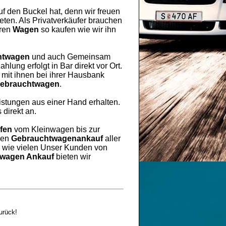
uf den Buckel hat, denn wir freuen
ten. Als Privatverkäufer brauchen
hren
Wagen
so kaufen wie wir ihn
htwagen
und auch Gemeinsam
lung erfolgt in Bar direkt vor Ort.
mit ihnen bei ihrer Hausbank
ebrauchtwagen
.
eistungen aus einer Hand erhalten.
 direkt an.
fen
vom Kleinwagen bis zur
ren
Gebrauchtwagenankauf
aller
h wie vielen Unser Kunden von
wagen Ankauf
bieten wir
urück!