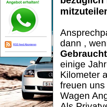
bezüglich
mitzuteile
Ansprechpar
dann , wen
RSS feed Abonieren
Gebrauch
einige Jahr
Kilometer a
freuen uns 
Wagen Ange
Als Privatv