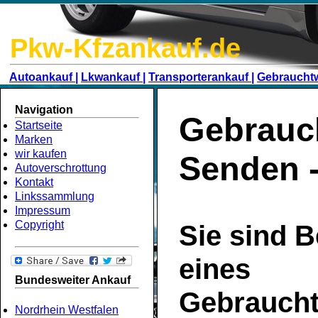
Pkw-Kfzankauf.de
Autoankauf |
Lkwankauf |
Transporterankauf |
Gebraucht
Navigation
Gebrauc
Startseite
Marken
wir kaufen
Senden 
Autoverschrottung
Kontakt
Linkssammlung
Impressum
Copyright
Sie sind B
eines
Bundesweiter Ankauf
Gebrauch
Nordrhein Westfalen