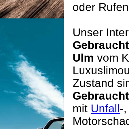
oder Rufen 
Unser Inter
Gebrauch
Ulm
vom Kl
Luxuslimou
Zustand sin
Gebrauch
mit
Unfall
-
Motorschad