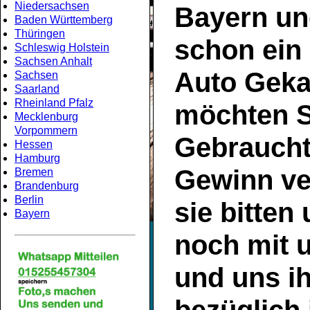
Niedersachsen
Bayern
un
Baden Württemberg
Thüringen
schon ein
Schleswig Holstein
Sachsen Anhalt
Auto Geka
Sachsen
Saarland
Rheinland Pfalz
möchten S
Mecklenburg
Vorpommern
Gebrauch
Hessen
Hamburg
Gewinn ve
Bremen
Brandenburg
Berlin
sie bitten
Bayern
noch mit 
und uns ih