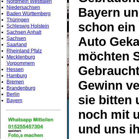
Nordrhein Westfalen
Niedersachsen
Bayern
un
Baden Württemberg
Thüringen
schon ein
Schleswig Holstein
Sachsen Anhalt
Auto Geka
Sachsen
Saarland
Rheinland Pfalz
möchten S
Mecklenburg
Vorpommern
Gebrauch
Hessen
Hamburg
Gewinn ve
Bremen
Brandenburg
Berlin
sie bitten
Bayern
noch mit 
und uns ih