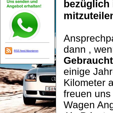
bezüglich
mitzuteile
Ansprechpar
dann , wen
RSS feed Abonieren
Gebrauch
einige Jahr
Kilometer a
freuen uns 
Wagen Ange