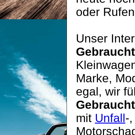
oder Rufen 
Unser Inter
Gebrauch
Kleinwagen
Marke, Mod
egal, wir f
Gebrauch
mit
Unfall
-
Motorschad