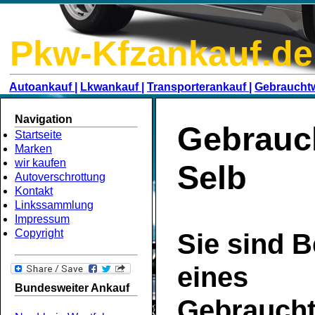
Pkw-Kfzankauf.de
Autoankauf |
Lkwankauf |
Transporterankauf |
Gebraucht
Navigation
Gebrauc
Startseite
Marken
wir kaufen
Selb
Autoverschrottung
Kontakt
Linkssammlung
Impressum
Copyright
Sie sind B
eines
Bundesweiter Ankauf
Gebrauch