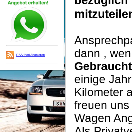
bezüglich
mitzuteile
Ansprechpar
dann , wen
RSS feed Abonieren
Gebrauch
einige Jahr
Kilometer a
freuen uns 
Wagen Ange
Als Privatv