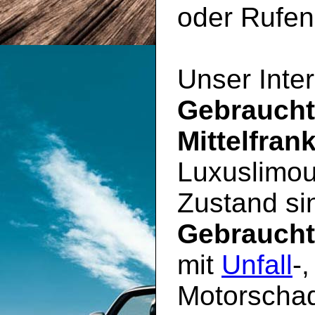
oder Rufen 
Unser Inter
Gebrauch
Mittelfran
Luxuslimou
Zustand sin
Gebrauch
mit
Unfall
-
Motorschad