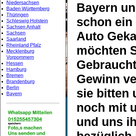
Niedersachsen
Bayern
un
Baden Württemberg
Thüringen
schon ein
Schleswig Holstein
Sachsen Anhalt
Auto Geka
Sachsen
Saarland
Rheinland Pfalz
möchten S
Mecklenburg
Vorpommern
Gebrauch
Hessen
Hamburg
Gewinn ve
Bremen
Brandenburg
Berlin
sie bitten
Bayern
noch mit 
und uns ih