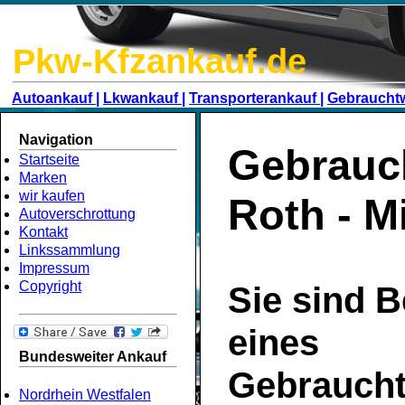
Pkw-Kfzankauf.de
Autoankauf |
Lkwankauf |
Transporterankauf |
Gebraucht
Navigation
Gebrauc
Startseite
Marken
wir kaufen
Roth - M
Autoverschrottung
Kontakt
Linkssammlung
Impressum
Copyright
Sie sind B
eines
Bundesweiter Ankauf
Gebrauch
Nordrhein Westfalen