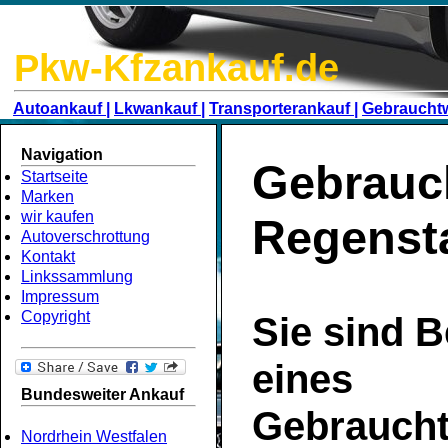
Pkw-Kfzankauf.de
Autoankauf |
Lkwankauf |
Transporterankauf |
Gebraucht
Navigation
Gebrauc
Startseite
Marken
wir kaufen
Regenst
Autoverschrottung
Kontakt
Linkssammlung
Impressum
Copyright
Sie sind B
eines
Bundesweiter Ankauf
Gebrauch
Nordrhein Westfalen