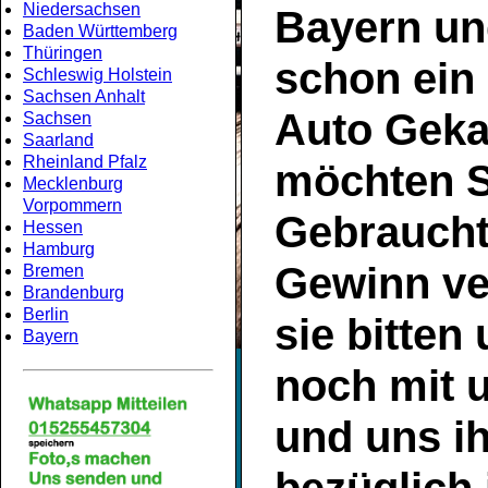
Niedersachsen
Bayern
un
Baden Württemberg
Thüringen
schon ein
Schleswig Holstein
Sachsen Anhalt
Auto Geka
Sachsen
Saarland
Rheinland Pfalz
möchten S
Mecklenburg
Vorpommern
Gebrauch
Hessen
Hamburg
Gewinn ve
Bremen
Brandenburg
Berlin
sie bitten
Bayern
noch mit 
und uns ih