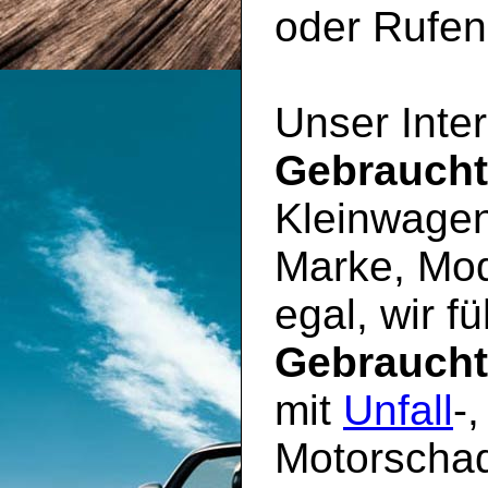
oder Rufen 
Unser Inter
Gebrauch
Kleinwagen
Marke, Mod
egal, wir f
Gebrauch
mit
Unfall
-
Motorschad