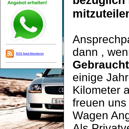
bezüglich
mitzuteile
Ansprechpar
dann , wen
RSS feed Abonieren
Gebrauch
einige Jahr
Kilometer a
freuen uns 
Wagen Ange
Als Privatv