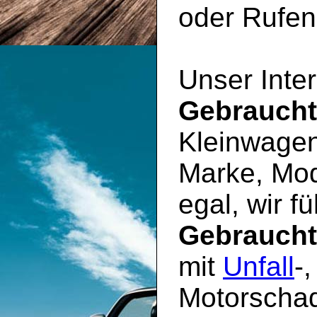
oder Rufen 
Unser Inter
Gebrauch
Kleinwagen
Marke, Mod
egal, wir f
Gebrauch
mit
Unfall
-
Motorschad