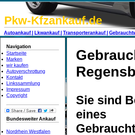
Pkw-Kfzankauf.de
Autoankauf |
Lkwankauf |
Transporterankauf |
Gebraucht
Navigation
Gebrauc
Startseite
Marken
wir kaufen
Regensb
Autoverschrottung
Kontakt
Linkssammlung
Impressum
Copyright
Sie sind B
eines
Bundesweiter Ankauf
Gebrauch
Nordrhein Westfalen