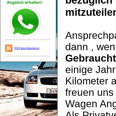
bezüglich
mitzuteile
Ansprechpar
dann , wen
RSS feed Abonieren
Gebrauch
einige Jahr
Kilometer a
freuen uns 
Wagen Ange
Als Privatv