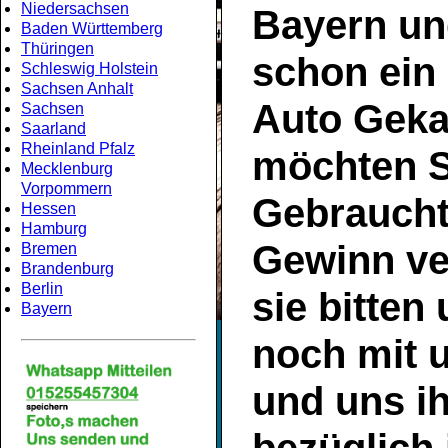
Niedersachsen
Bayern
un
Baden Württemberg
Thüringen
schon ein
Schleswig Holstein
Sachsen Anhalt
Auto Geka
Sachsen
Saarland
Rheinland Pfalz
möchten S
Mecklenburg
Vorpommern
Gebrauch
Hessen
Hamburg
Gewinn ve
Bremen
Brandenburg
Berlin
sie bitten
Bayern
noch mit 
und uns ih