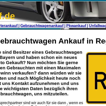
f.de
terankauf |
Gebrauchtwagenankauf |
Pkwankauf |
Unfallwa
ebrauchtwagen Ankauf in R
e sind Besitzer eines
Gebrauchtwagen
Bayern
und haben schon ein neues
to Gekauft? Nun möchten Sie gerne
ren
Gebrauchten
mit einen Maximalen
winn verkaufen? dann würden wir sie
tten und nach Möglichkeit heute noch
t uns Kontakt aufzunehmen und uns
re wichtigsten Daten bezüglich ihren
brauchtwagen
, uns mitzuteilen.
prechpartner sind wir auch für sie dann , wenn es