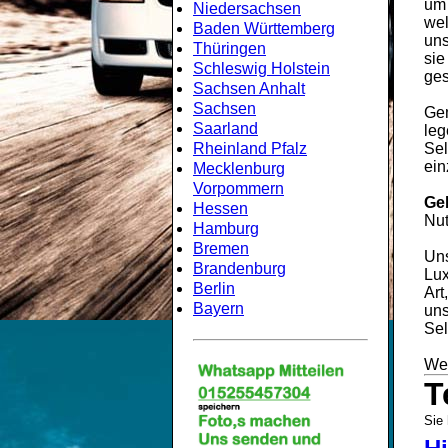
um
Niedersachsen
wel
Baden Württemberg
uns
Thüringen
sie
Schleswig Holstein
ges
Sachsen Anhalt
Sachsen
Gem
Saarland
leg
Rheinland Pfalz
Sel
ein
Mecklenburg
Vorpommern
Ge
Hessen
Nut
Hamburg
Bremen
Uns
Brandenburg
Lux
Berlin
Art
Bayern
uns
Sel
Wei
T
Sie 