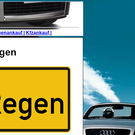
genankauf |
Kfzankauf |
egen