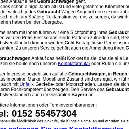
 den Ankauf eines
Gebrauchtwagen
geht,
ches schon einige Jahre alt ist und viele gefahrene Kilometer a
 für wirklich jedes
Gebraucht
Wagen Angebot den sie uns anbie
 sich nicht um Spätere Reklamation vor uns zu sorgen, da wir i
ehen haben bei der Übergabe.
einsam mit ihnen führen wir eine Sichtprüfung ihres
Gebrauc
en wir den Preis Fest so das Beide Parteien zufrieden sind, Bezah
bstverständlich können wir den
Geld
Betrag für sie Gemeinsam 
zahlen. Zu unseren Service gehört auch die Abmeldung ihren
G
brauchtwagen
Ankauf das heißt Konkret für sie, das sie alle L
zen sie heute noch unseren
Kontaktformular
oder Rufen sie uns
er Interesse bezieht sich auf alle
Gebrauchtwagen
, in
Regen
uslimousine, Marke, Modell und Zustand sind uns egal, wir füh
, auch mit
Unfall
-, Getriebe- oder Motorschaden. Lassen sie sic
eren Fachkompetent überzeugen. Den Service des
Gebraucht
bstverständlich auch im Gesamten
Bayern
an.
tere Informationen oder Terminvereinbarungen:
el: 0152 55457304
haben die Möglichkeit des ruckrufs, sie Klingeln einmal an und wir rufen sie z