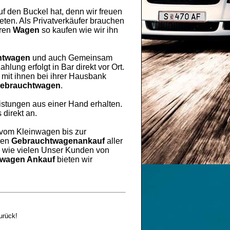
uf den Buckel hat, denn wir freuen
ten. Als Privatverkäufer brauchen
hren
Wagen
so kaufen wie wir ihn
htwagen
und auch Gemeinsam
lung erfolgt in Bar direkt vor Ort.
mit ihnen bei ihrer Hausbank
ebrauchtwagen
.
eistungen aus einer Hand erhalten.
 direkt an.
vom Kleinwagen bis zur
ren
Gebrauchtwagenankauf
aller
h wie vielen Unser Kunden von
wagen Ankauf
bieten wir
urück!