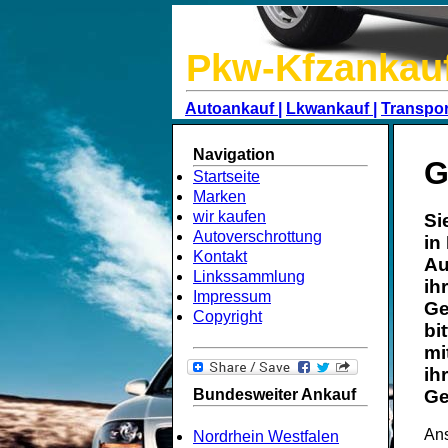
Pkw-Kfzankau
Autoankauf |
Lkwankauf |
Transpor
Navigation
G
Startseite
Marken
wir kaufen
Si
Autoverschrottung
in
Kontakt
Au
Linkssammlung
ih
Impressum
Ge
Copyright
bi
mi
ih
Bundesweiter Ankauf
Ge
Ans
Nordrhein Westfalen