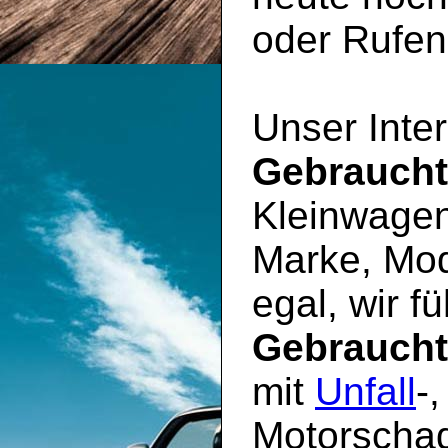
oder Rufen 
Unser Inter
Gebrauch
Kleinwagen
Marke, Mod
egal, wir f
Gebrauch
mit
Unfall
-
Motorschad