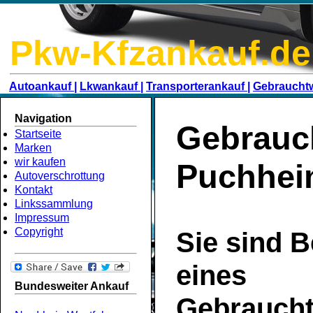
Pkw-Kfzankauf.de
Autoankauf |
Lkwankauf |
Transporterankauf |
Gebraucht
Navigation
Gebrauc
Startseite
Marken
wir kaufen
Puchhe
Autoverschrottung
Kontakt
Linkssammlung
Impressum
Copyright
Sie sind B
eines
Bundesweiter Ankauf
Gebrauch