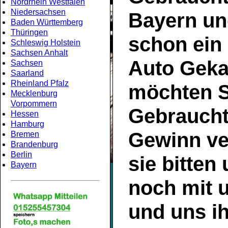
Nordrhein Westfalen
Niedersachsen
Bayern
un
Baden Württemberg
Thüringen
schon ein
Schleswig Holstein
Sachsen Anhalt
Auto Geka
Sachsen
Saarland
Rheinland Pfalz
möchten S
Mecklenburg
Vorpommern
Gebrauch
Hessen
Hamburg
Gewinn ve
Bremen
Brandenburg
Berlin
sie bitten
Bayern
noch mit 
und uns ih