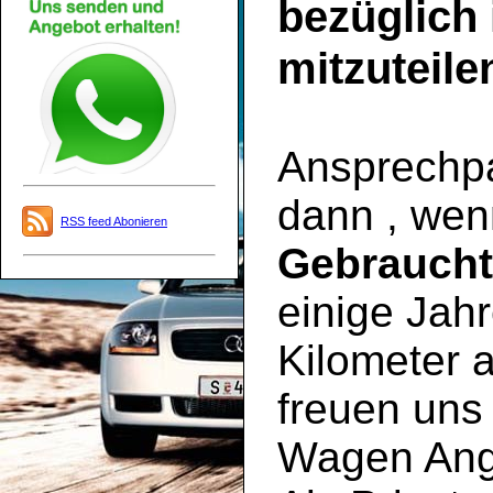
bezüglich
mitzuteile
Ansprechpar
dann , wen
RSS feed Abonieren
Gebrauch
einige Jahr
Kilometer a
freuen uns 
Wagen Ange