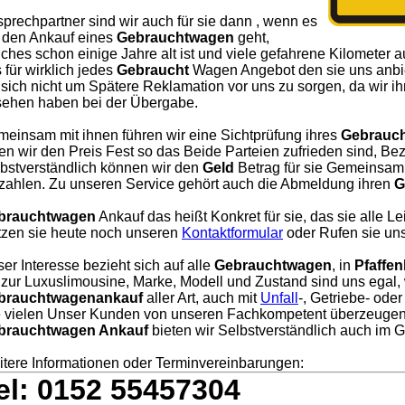
prechpartner sind wir auch für sie dann , wenn es
 den Ankauf eines
Gebrauchtwagen
geht,
ches schon einige Jahre alt ist und viele gefahrene Kilometer a
 für wirklich jedes
Gebraucht
Wagen Angebot den sie uns anbie
 sich nicht um Spätere Reklamation vor uns zu sorgen, da wir i
ehen haben bei der Übergabe.
einsam mit ihnen führen wir eine Sichtprüfung ihres
Gebrauc
en wir den Preis Fest so das Beide Parteien zufrieden sind, Bezah
bstverständlich können wir den
Geld
Betrag für sie Gemeinsam 
zahlen. Zu unseren Service gehört auch die Abmeldung ihren
G
brauchtwagen
Ankauf das heißt Konkret für sie, das sie alle L
zen sie heute noch unseren
Kontaktformular
oder Rufen sie uns
er Interesse bezieht sich auf alle
Gebrauchtwagen
, in
Pfaffen
 zur Luxuslimousine, Marke, Modell und Zustand sind uns egal, 
brauchtwagenankauf
aller Art, auch mit
Unfall
-, Getriebe- ode
 vielen Unser Kunden von unseren Fachkompetent überzeugen
brauchtwagen Ankauf
bieten wir Selbstverständlich auch im
tere Informationen oder Terminvereinbarungen:
el: 0152 55457304