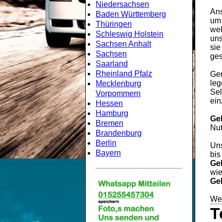
Niedersachsen
Ans
Baden Württemberg
um
Thüringen
wel
Schleswig Holstein
uns
Sachsen Anhalt
sie
Sachsen
ges
Saarland
Rheinland Pfalz
Gem
leg
Mecklenburg
Sel
Vorpommern
ein
Hessen
Hamburg
Ge
Bremen
Nut
Brandenburg
Berlin
Uns
Bayern
bis
Ge
wie
Ge
Wei
T