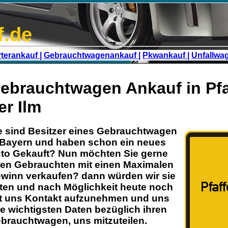
f.de
terankauf |
Gebrauchtwagenankauf |
Pkwankauf |
Unfallwa
ebrauchtwagen Ankauf in Pfa
er Ilm
e sind Besitzer eines
Gebrauchtwagen
Bayern
und haben schon ein neues
to Gekauft? Nun möchten Sie gerne
ren
Gebrauchten
mit einen Maximalen
winn verkaufen? dann würden wir sie
tten und nach Möglichkeit heute noch
t uns Kontakt aufzunehmen und uns
re wichtigsten Daten bezüglich ihren
brauchtwagen
, uns mitzuteilen.