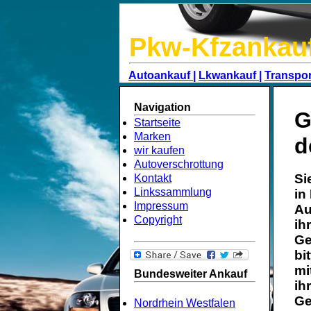
Pkw-Kfzankau
Autoankauf |
Lkwankauf |
Transpor
Navigation
G
Startseite
Marken
d
wir kaufen
Autoverschrottung
Si
Kontakt
Linkssammlung
in
Impressum
Au
Copyright
ih
Ge
bi
mi
Bundesweiter Ankauf
ih
Ge
Nordrhein Westfalen