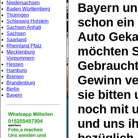
Niedersachsen
Bayern
un
Baden Württemberg
Thüringen
schon ein
Schleswig Holstein
Sachsen Anhalt
Auto Geka
Sachsen
Saarland
Rheinland Pfalz
möchten S
Mecklenburg
Vorpommern
Gebrauch
Hessen
Hamburg
Gewinn ve
Bremen
Brandenburg
Berlin
sie bitten
Bayern
noch mit 
und uns ih