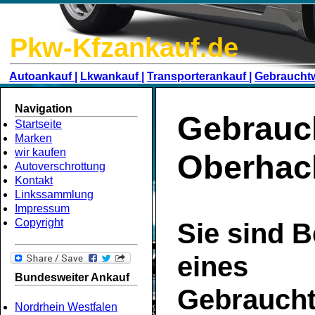
Pkw-Kfzankauf.de
Autoankauf |
Lkwankauf |
Transporterankauf |
Gebraucht
Navigation
Gebrauc
Startseite
Marken
wir kaufen
Oberhac
Autoverschrottung
Kontakt
Linkssammlung
Impressum
Copyright
Sie sind B
eines
Bundesweiter Ankauf
Gebrauch
Nordrhein Westfalen