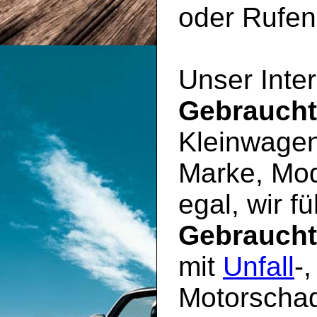
oder Rufen 
Unser Inter
Gebrauch
Kleinwagen
Marke, Mod
egal, wir f
Gebrauch
mit
Unfall
-
Motorschad