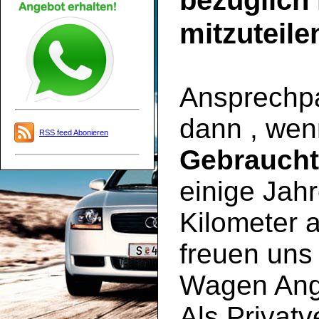
bezüglich
mitzuteile
Ansprechpar
dann , wen
RSS feed Abonieren
Gebrauch
einige Jahr
Kilometer a
freuen uns 
Wagen Ange
Als Privatv