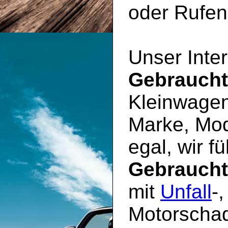
oder Rufen 
Unser Inter
Gebrauch
Kleinwagen
Marke, Mod
egal, wir f
Gebrauch
mit
Unfall
-
Motorschad