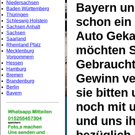
Niedersachsen
Bayern
un
Baden Württemberg
Thüringen
schon ein
Schleswig Holstein
Sachsen Anhalt
Auto Geka
Sachsen
Saarland
Rheinland Pfalz
möchten S
Mecklenburg
Vorpommern
Gebrauch
Hessen
Hamburg
Gewinn ve
Bremen
Brandenburg
Berlin
sie bitten
Bayern
noch mit 
und uns ih