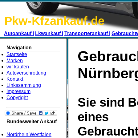
Pkw-Kfzankauf.de
Autoankauf |
Lkwankauf |
Transporterankauf |
Gebraucht
Navigation
Gebrauc
Startseite
Marken
wir kaufen
Nürnber
Autoverschrottung
Kontakt
Linkssammlung
Impressum
Copyright
Sie sind B
eines
Bundesweiter Ankauf
Gebrauch
Nordrhein Westfalen