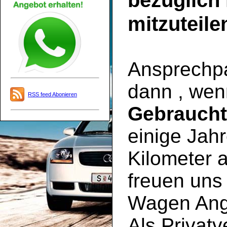
bezüglich
mitzuteile
Ansprechpar
dann , wen
RSS feed Abonieren
Gebrauch
einige Jahr
Kilometer a
freuen uns 
Wagen Ange
Als Privatv